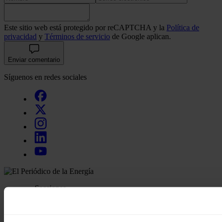
Este sitio web está protegido por reCAPTCHA y la
Política de
privacidad
y
Términos de servicio
de Google aplican.
Enviar comentario
Síguenos en redes sociales
Secciones
Opinión
Política energética
Renovables