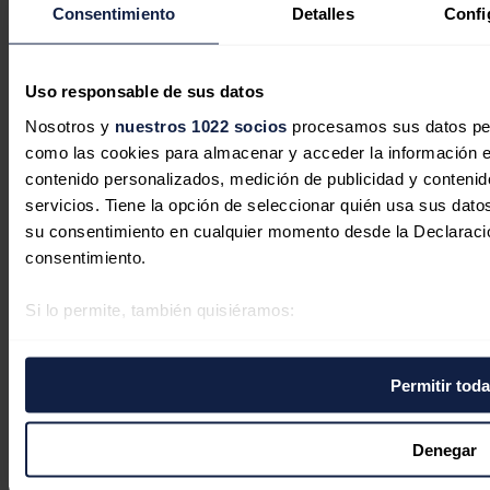
Mercados
Consentimiento
Detalles
Confi
Eléctricas
Petróleo & Gas
Videopodcast
NET ZERO
Uso responsable de sus datos
Movilidad
Almacenamiento
Nosotros y
nuestros 1022 socios
procesamos sus datos pers
Startups & Innovación
como las cookies para almacenar y acceder la información en 
Hidrógeno
contenido personalizados, medición de publicidad y contenido
Top 10
Tech
servicios. Tiene la opción de seleccionar quién usa sus dato
su consentimiento en cualquier momento desde la Declaraci
Bioenergía
consentimiento.
LATAM
Eficiencia
Digitalización
Si lo permite, también quisiéramos:
Más secciones
Eventos
Recopilar información sobre su ubicación geográfica 
La Noche de la Energía
Identificar su dispositivo analizándolo activamente pa
10 claves del sector energético
Permitir tod
digitales)
Foros
Foro de Almacenamiento
Obtenga más información sobre cómo se procesan sus datos
Foro de Autoconsumo
la
sección de datos
. Puede cambiar o retirar su consentimi
Denegar
Foro de Movilidad Sostenible
Foro de Transición Energética
cookies.