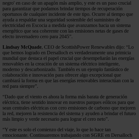
negro' en caso de un apagón más amplio, y este es un paso crucial
para garantizar que podamos brindar tiempos de recuperación
oportunos de cualquier incidente de este tipo. Ocurre al tiempo que
ayuda a respaldar una seguridad sostenible del suministro de
electricidad en Escocia a medida que avanzamos hacia un sistema
energético que sea coherente con las emisiones netas de gases de
efecto invernadero cero para 2045”.
Lindsay McQuade
, CEO de ScottishPower Renewables dijo: “Lo
que hemos logrado en Dersalloch es verdaderamente una primicia
mundial que destaca el papel crucial que desempeñarán las energías
renovables en la creación de un sistema eléctrico inteligente,
moderno y descarbonizado. También es un ejemplo fantástico de
colaboración e innovación para ofrecer algo excepcional que
cambiará la forma en que las energías renovables interactúan con la
red para siempre”.
“Dado que el viento es ahora la forma más barata de generación
eléctrica, tiene sentido innovar en nuestros parques eólicos para que
sean centrales eléctricas con cero emisiones de carbono que mejoren
la red, mejoren la resistencia del sistema y ayuden a brindar el futuro
más limpio y verde necesario para lograr el cero neto”.
“Y este es solo el comienzo del viaje, lo que lo hace tan
emocionante. Continuaremos trabajando con SGRE en Dersalloch