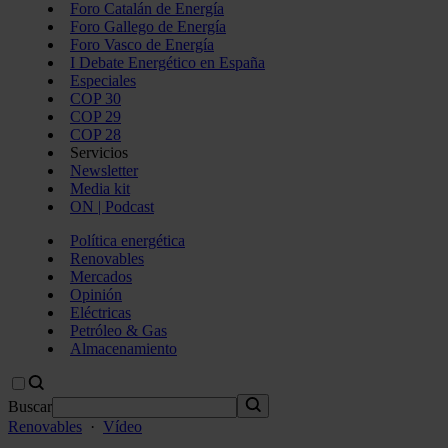
Foro Catalán de Energía
Foro Gallego de Energía
Foro Vasco de Energía
I Debate Energético en España
Especiales
COP 30
COP 29
COP 28
Servicios
Newsletter
Media kit
ON | Podcast
Política energética
Renovables
Mercados
Opinión
Eléctricas
Petróleo & Gas
Almacenamiento
Buscar
Renovables
·
Vídeo