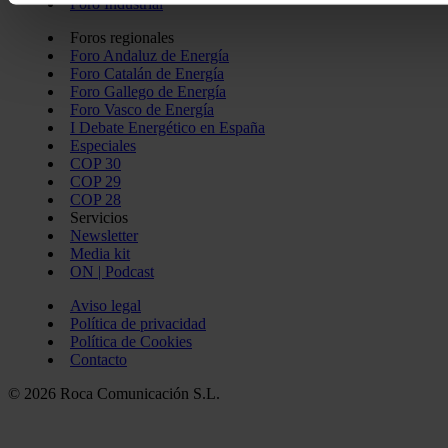
Foro Industrial
Las cookies de este sitio web se usan para personalizar el c
Foros regionales
Foro Andaluz de Energía
redes sociales y analizar el tráfico. Además, compartimos in
Foro Catalán de Energía
con nuestros partners de redes sociales, publicidad y análi
Foro Gallego de Energía
información que les haya proporcionado o que hayan recopil
Foro Vasco de Energía
I Debate Energético en España
servicios.
Especiales
COP 30
COP 29
COP 28
Servicios
Newsletter
Media kit
ON | Podcast
Aviso legal
Política de privacidad
Política de Cookies
Contacto
© 2026 Roca Comunicación S.L.