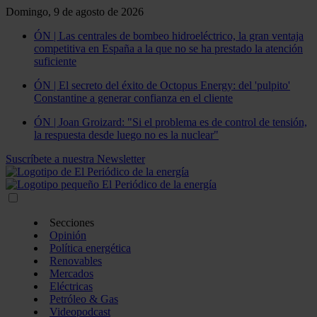
Domingo, 9 de agosto de 2026
ÓN | Las centrales de bombeo hidroeléctrico, la gran ventaja
competitiva en España a la que no se ha prestado la atención
suficiente
ÓN | El secreto del éxito de Octopus Energy: del 'pulpito'
Constantine a generar confianza en el cliente
ÓN | Joan Groizard: "Si el problema es de control de tensión,
la respuesta desde luego no es la nuclear"
Suscríbete a nuestra Newsletter
Secciones
Opinión
Política energética
Renovables
Mercados
Eléctricas
Petróleo & Gas
Videopodcast