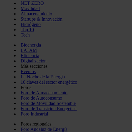
NET ZERO
Movilidad
Almacenamiento
Startups & Innovación
Hidrógeno
Top 10
Tech
Bioenergía
LATAM
Eficiencia
Digitalización
Más secciones
Eventos
La Noche de la Energía
10 claves del sector energético
Foros
Foro de Almacenamiento
Foro de Autoconsumo
Foro de Movilidad Sostenible
Foro de Transición Energética
Foro Industrial
Foros regionales
Foro Andaluz de Energía