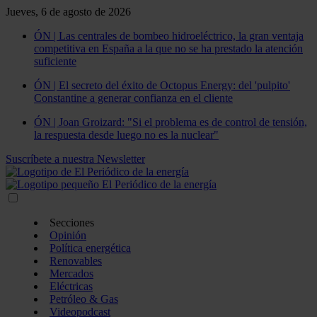
Jueves, 6 de agosto de 2026
ÓN | Las centrales de bombeo hidroeléctrico, la gran ventaja
competitiva en España a la que no se ha prestado la atención
suficiente
ÓN | El secreto del éxito de Octopus Energy: del 'pulpito'
Constantine a generar confianza en el cliente
ÓN | Joan Groizard: "Si el problema es de control de tensión,
la respuesta desde luego no es la nuclear"
Suscríbete a nuestra Newsletter
Secciones
Opinión
Política energética
Renovables
Mercados
Eléctricas
Petróleo & Gas
Videopodcast