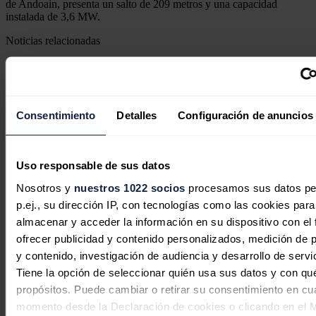
de Andoain, presenta un salto de 209 metros y una capacidad
instalada de 3,6 MW.
Noticias relacionadas
Consentimiento
Detalles
Configuración de anuncios
Uso responsable de sus datos
Nosotros y
nuestros 1022 socios
procesamos sus datos pe
p.ej., su dirección IP, con tecnologías como las cookies para
almacenar y acceder la información en su dispositivo con el 
ofrecer publicidad y contenido personalizados, medición de p
y contenido, investigación de audiencia y desarrollo de servi
Iberdrola | bp pulse cierran
Tiene la opción de seleccionar quién usa sus datos y con qu
financiación por hasta 230 millones
propósitos. Puede cambiar o retirar su consentimiento en cu
para acelerar su plan de movilidad
momento desde la Declaración de cookies o clicando en el 