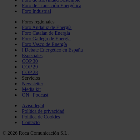
Foro de Transición Energética
Foro Industrial
Foros regionales
Foro Andaluz de Energía
Foro Catalán de Energía
Foro Gallego de Energía
Foro Vasco de Energía
I Debate Energético en España
Especiales
COP 30
COP 29
COP 28
Servicios
Newsletter
Media kit
ON | Podcast
Aviso legal
Política de privacidad
Política de Cookies
Contacto
© 2026 Roca Comunicación S.L.