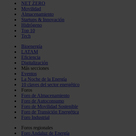
NET ZERO
Movilidad
Almacenamiento
Startups & Innovación
Hidrógeno
Top 10
Tech
Bioenergía
LATAM
Eficiencia
Digitalización
Más secciones
Eventos
La Noche de la Energía
10 claves del sector energético
Foros
Foro de Almacenamiento
Foro de Autoconsumo
Foro de Movilidad Sostenible
Foro de Transición Energética
Foro Industrial
Foros regionales
Foro Andaluz de Energía