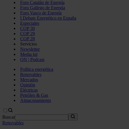
Foro Catalán de Energía
Foro Gallego de Energía
Foro Vasco de Energía
I Debate Energético en España
Especiales
COP 30
COP 29
COP 28
Servicios
Newsletter
Media kit
ON | Podcast
Política energética
Renovables
Mercados
Opinión
Eléctricas
Petróleo & Gas
Almacenamiento
Buscar
Renovables