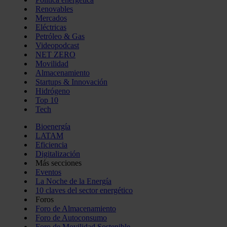
Renovables
Mercados
Eléctricas
Petróleo & Gas
Videopodcast
NET ZERO
Movilidad
Almacenamiento
Startups & Innovación
Hidrógeno
Top 10
Tech
Bioenergía
LATAM
Eficiencia
Digitalización
Más secciones
Eventos
La Noche de la Energía
10 claves del sector energético
Foros
Foro de Almacenamiento
Foro de Autoconsumo
Foro de Movilidad Sostenible