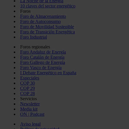
La Noche de la Energía
10 claves del sector energético
Foros
Foro de Almacenamiento
Foro de Autoconsumo
Foro de Movilidad Sostenible
Foro de Transición Energética
Foro Industrial
Foros regionales
Foro Andaluz de Energía
Foro Catalán de Energía
Foro Gallego de Energía
Foro Vasco de Energía
I Debate Energético en España
Especiales
COP 30
COP 29
COP 28
Servicios
Newsletter
Media kit
ON | Podcast
Aviso legal