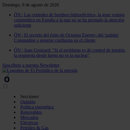
Domingo, 9 de agosto de 2026
ÓN | Las centrales de bombeo hidroeléctrico, la gran ventaja
competitiva en España a la que no se ha prestado la atención
suficiente
ÓN | El secreto del éxito de Octopus Energy: del 'pulpito'
Constantine a generar confianza en el cliente
ÓN | Joan Groizard: "Si el problema es de control de tensión,
la respuesta desde luego no es la nuclear"
Suscríbete a nuestra Newsletter
Secciones
Opinión
Política energética
Renovables
Mercados
Eléctricas
Petróleo & Gas