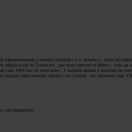
 el Almacenamiento ( bombeo hidráulico y o. baterías ) . Sería una mar
 adjudicación de Transición , que tiene potestad el Miteco , sería un r
or cada 1000 mw de renovables . Y también apunta a aumentar las int
ene ninguna interconexión eléctrica con Francia . una anomalía siglo X
s son obligatorios