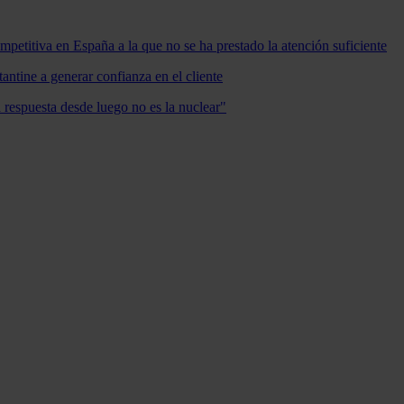
mpetitiva en España a la que no se ha prestado la atención suficiente
antine a generar confianza en el cliente
a respuesta desde luego no es la nuclear"