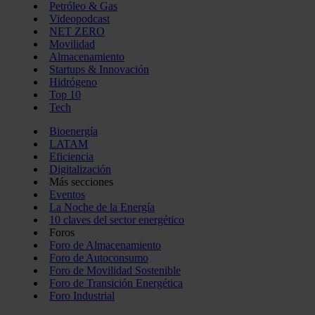
Petróleo & Gas
Videopodcast
NET ZERO
Movilidad
Almacenamiento
Startups & Innovación
Hidrógeno
Top 10
Tech
Bioenergía
LATAM
Eficiencia
Digitalización
Más secciones
Eventos
La Noche de la Energía
10 claves del sector energético
Foros
Foro de Almacenamiento
Foro de Autoconsumo
Foro de Movilidad Sostenible
Foro de Transición Energética
Foro Industrial