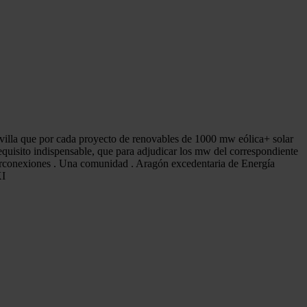
avilla que por cada proyecto de renovables de 1000 mw eólica+ solar
equisito indispensable, que para adjudicar los mw del correspondiente
erconexiones . Una comunidad . Aragón excedentaria de Energía
XI