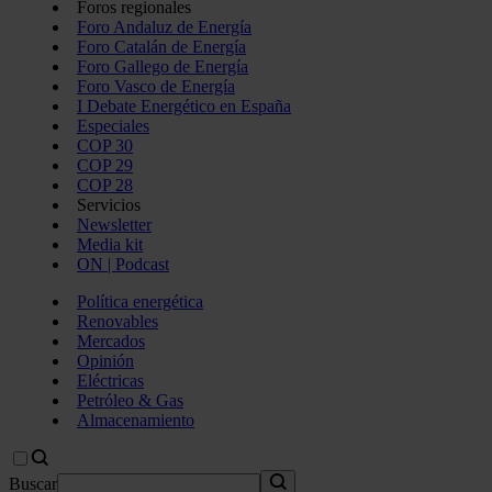
Foros regionales
Foro Andaluz de Energía
Foro Catalán de Energía
Foro Gallego de Energía
Foro Vasco de Energía
I Debate Energético en España
Especiales
COP 30
COP 29
COP 28
Servicios
Newsletter
Media kit
ON | Podcast
Política energética
Renovables
Mercados
Opinión
Eléctricas
Petróleo & Gas
Almacenamiento
Buscar