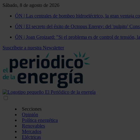
Sábado, 8 de agosto de 2026
ÓN | Las centrales de bombeo hidroeléctrico, la gran ventaja co
ÓN | El secreto del éxito de Octopus Energy: del 'pulpito' Const
ÓN | Joan Groizard: "Si el problema es de control de tensión, l
Suscríbete a nuestra Newsletter
Secciones
Opinión
Política energética
Renovables
Mercados
Eléctricas