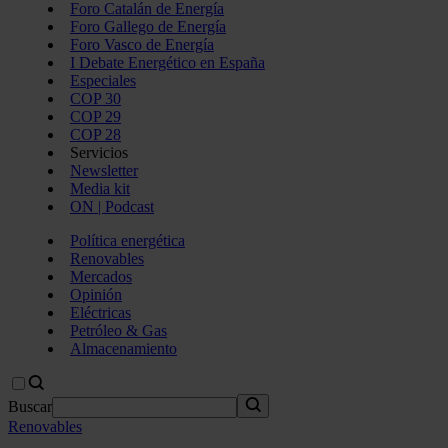
Foro Catalán de Energía
Foro Gallego de Energía
Foro Vasco de Energía
I Debate Energético en España
Especiales
COP 30
COP 29
COP 28
Servicios
Newsletter
Media kit
ON | Podcast
Política energética
Renovables
Mercados
Opinión
Eléctricas
Petróleo & Gas
Almacenamiento
Buscar
Renovables