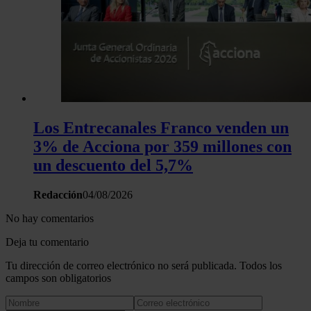
Las cookies de este sitio web se usan para personalizar el c
y los anuncios, ofrecer funciones de redes sociales y analiza
tráfico. Además, compartimos información sobre el uso que 
sitio web con nuestros partners de redes sociales, publicida
análisis web, quienes pueden combinarla con otra informació
haya proporcionado o que hayan recopilado a partir del uso 
hecho de sus servicios.
Los Entrecanales Franco venden un
3% de Acciona por 359 millones con
un descuento del 5,7%
Redacción
04/08/2026
No hay comentarios
Deja tu comentario
Tu dirección de correo electrónico no será publicada. Todos los
campos son obligatorios