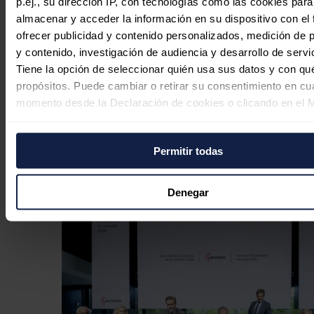
p.ej., su dirección IP, con tecnologías como las cookies para
almacenar y acceder la información en su dispositivo con el 
Redacción
05/08/2026
ofrecer publicidad y contenido personalizados, medición de p
y contenido, investigación de audiencia y desarrollo de servi
Tiene la opción de seleccionar quién usa sus datos y con qu
propósitos. Puede cambiar o retirar su consentimiento en cu
momento desde la Declaración de cookies o clicando en el 
Hyundai e Iberdrola ofrecen hasta
consentimiento.
10.000 kilómetros de recarga gratuita
con la compra de un vehículo
Permitir todas
Si lo permite, también quisiéramos:
eléctrico
Recopilar información sobre su ubicación geográfica
puede tener una precisión de varios metros
Denegar
Redacción
04/08/2026
Identificar su dispositivo analizándolo activamente p
características específicas (huellas digitales)
Obtenga más información sobre cómo se procesan sus dato
personales y establezca sus preferencias en la
sección de 
Puede cambiar o retirar su consentimiento en cualquier mo
la Declaración de cookies.