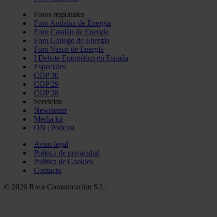
Foros regionales
Foro Andaluz de Energía
Foro Catalán de Energía
Foro Gallego de Energía
Foro Vasco de Energía
I Debate Energético en España
Especiales
COP 30
COP 29
COP 28
Servicios
Newsletter
Media kit
ON | Podcast
Aviso legal
Política de privacidad
Política de Cookies
Contacto
© 2026 Roca Comunicación S.L.