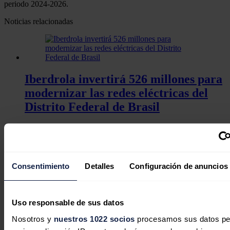
periodo 2024-2026.
Noticias relacionadas
Iberdrola invertirá 526 millones para
modernizar las redes eléctricas del
Distrito Federal de Brasil
Redacción
07/08/2026
Consentimiento
Detalles
Configuración de anuncios
Iberdrola | bp pulse cierran
financiación por hasta 230 millones
Uso responsable de sus datos
para acelerar su plan de movilidad
Nosotros y
nuestros 1022 socios
procesamos sus datos pe
eléctrica