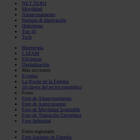
NET ZERO
Movilidad
Almacenamiento
Startups & Innovación
Hidrógeno
Top 10
Tech
Bioenergía
LATAM
Eficiencia
Digitalización
Más secciones
Eventos
La Noche de la Energía
10 claves del sector energético
Foros
Foro de Almacenamiento
Foro de Autoconsumo
Foro de Movilidad Sostenible
Foro de Transición Energética
Foro Industrial
Foros regionales
Foro Andaluz de Energía