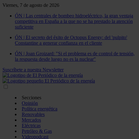
Viernes, 7 de agosto de 2026
ÓN | Las centrales de bombeo hidroeléctrico, la gran ventaja
competitiva en España a la que no se ha prestado la atención
suficiente
ÓN | El secreto del éxito de Octopus Energy: del 'pulpito'
Constantine a generar confianza en el cliente
ÓN | Joan Groizard: "Si el problema es de control de tensión,
la respuesta desde luego no es la nuclear"
Suscríbete a nuestra Newsletter
Secciones
Opinión
Política energética
Renovables
Mercados
Eléctricas
Petróleo & Gas
Videopodcast