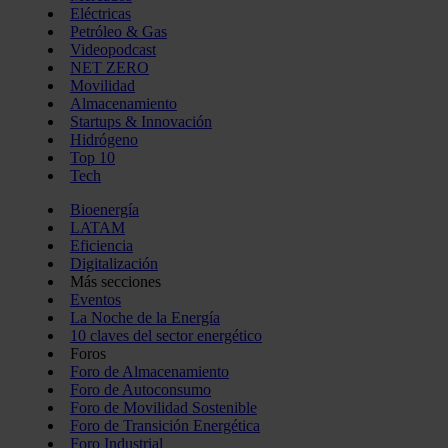
Eléctricas
Petróleo & Gas
Videopodcast
NET ZERO
Movilidad
Almacenamiento
Startups & Innovación
Hidrógeno
Top 10
Tech
Bioenergía
LATAM
Eficiencia
Digitalización
Más secciones
Eventos
La Noche de la Energía
10 claves del sector energético
Foros
Foro de Almacenamiento
Foro de Autoconsumo
Foro de Movilidad Sostenible
Foro de Transición Energética
Foro Industrial