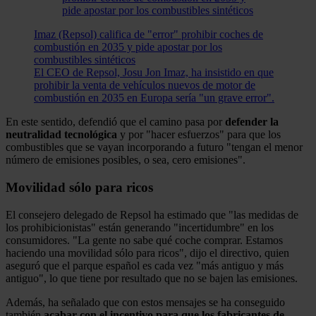
Imaz (Repsol) califica de "error" prohibir coches de
combustión en 2035 y pide apostar por los
combustibles sintéticos
El CEO de Repsol, Josu Jon Imaz, ha insistido en que
prohibir la venta de vehículos nuevos de motor de
combustión en 2035 en Europa sería "un grave error".
En este sentido, defendió que el camino pasa por
defender la
neutralidad tecnológica
y por "hacer esfuerzos" para que los
combustibles que se vayan incorporando a futuro "tengan el menor
número de emisiones posibles, o sea, cero emisiones".
Movilidad sólo para ricos
El consejero delegado de Repsol ha estimado que "las medidas de
los prohibicionistas" están generando "incertidumbre" en los
consumidores. "La gente no sabe qué coche comprar. Estamos
haciendo una movilidad sólo para ricos", dijo el directivo, quien
aseguró que el parque español es cada vez "más antiguo y más
antiguo", lo que tiene por resultado que no se bajen las emisiones.
Además, ha señalado que con estos mensajes se ha conseguido
también
acabar con el incentivo para que los fabricantes de