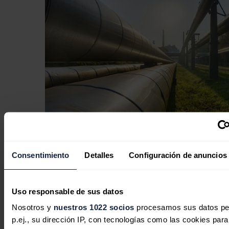
Consentimiento
Detalles
Configuración de anuncios
España supera ya el 70 % de reservas
de gas pero los combustibles siguen
tensionados
Uso responsable de sus datos
Nosotros y
nuestros 1022 socios
procesamos sus datos pe
Redacción
07/08/2026
p.ej., su dirección IP, con tecnologías como las cookies para