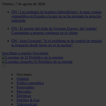
Viernes, 7 de agosto de 2026
ÓN | Las centrales de bombeo hidroeléctrico, la gran ventaja
competitiva en España a la que no se ha prestado la atención
suficiente
ÓN | El secreto del éxito de Octopus Energy: del 'pulpito'
Constantine a generar confianza en el cliente
ÓN | Joan Groizard: "Si el problema es de control de tensión,
la respuesta desde luego no es la nuclear"
Suscríbete a nuestra Newsletter
Secciones
Opinión
Política energética
Renovables
Mercados
Eléctricas
Petróleo & Gas
Videopodcast