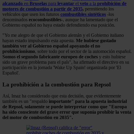
alcanzado
en
Bruselas
para
levantar
el
veto
a la
prohibición de
motores de combustión a partir de 2035
,
permitiendo los
vehículos que usen los futuros
combustibles sintéticos
-los
denominados
ecocombustibles
-, aunque ha lamentado que el
Gobierno español no haya estado defendiendo esa posición.
"Yo me alegro de que el Gobierno alemán y el Gobierno italiano
hayan estado impulsando esta apuesta.
Me hubiese gustado
también ver al Gobierno español apoyando el no
prohibicionismo
, sobre todo por el sector de la automoción español.
Somos el segundo fabricante europeo de coches
y esto hubiese
sido un grave problema para el país", ha afirmado el directivo en su
participación en la jornada 'Wake Up Spain! organizada por 'El
Español'.
La prohibición a la combustión para Repsol
Así, Imaz ha considerado que esta decisión, que evidentemente
también es un "respaldo
importante" para la apuesta industrial
de Repsol, solamente se puede interpretar como que "Europa
ha sido consciente del grave error que suponía prohibir la venta
del motor de combustión en 2035".