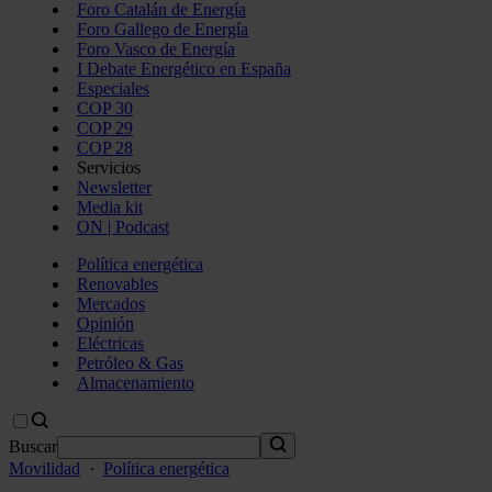
Foro Catalán de Energía
Foro Gallego de Energía
Foro Vasco de Energía
I Debate Energético en España
Especiales
COP 30
COP 29
COP 28
Servicios
Newsletter
Media kit
ON | Podcast
Política energética
Renovables
Mercados
Opinión
Eléctricas
Petróleo & Gas
Almacenamiento
Buscar
Movilidad
·
Política energética