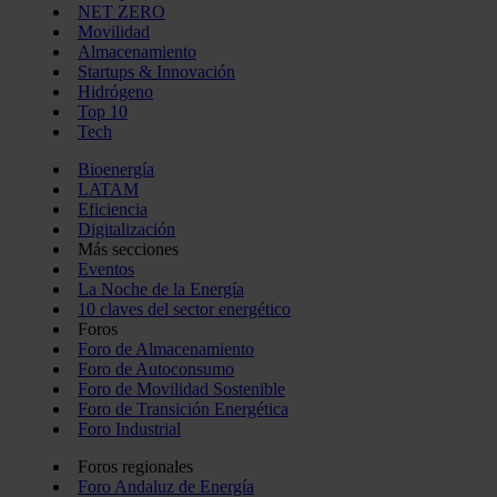
NET ZERO
Movilidad
Almacenamiento
Startups & Innovación
Hidrógeno
Top 10
Tech
Bioenergía
LATAM
Eficiencia
Digitalización
Más secciones
Eventos
La Noche de la Energía
10 claves del sector energético
Foros
Foro de Almacenamiento
Foro de Autoconsumo
Foro de Movilidad Sostenible
Foro de Transición Energética
Foro Industrial
Foros regionales
Foro Andaluz de Energía