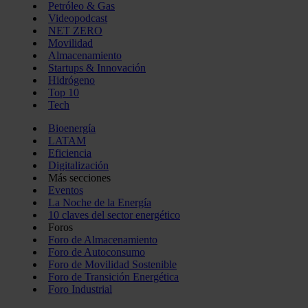
Petróleo & Gas
Videopodcast
NET ZERO
Movilidad
Almacenamiento
Startups & Innovación
Hidrógeno
Top 10
Tech
Bioenergía
LATAM
Eficiencia
Digitalización
Más secciones
Eventos
La Noche de la Energía
10 claves del sector energético
Foros
Foro de Almacenamiento
Foro de Autoconsumo
Foro de Movilidad Sostenible
Foro de Transición Energética
Foro Industrial