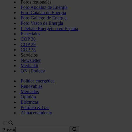
Foros regionales
Foro Andaluz de Energía
Foro Catalán de Energía
Foro Gallego de Energía
Foro Vasco de Energía
I Debate Energético en España
Especiales
COP 30
COP 29
COP 28
Servicios
Newsletter
Media kit
ON | Podcast
Política energética
Renovables
Mercados
Opinión
Eléctricas
Petróleo & Gas
Almacenamiento
Buscar