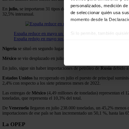
personalizados, medición de p
En
julio,
se importaron 31 tipos de crudo originarios de doce países 
de seleccionar quién usa sus
32,5% interanual.
momento desde la Declaració
Si lo permite, también quisi
España reduce en mayo un 20% sus importaciones de petróleo, 
España redujo en mayo sus importaciones de petróleo un 20% re
Recopilar información
Identificar su disposi
Nigeria
se situó en segundo lugar en julio, con 528.000 toneladas (el 
Obtenga más información sob
México
se vio desplazado en julio al tercer puesto como suministrador
datos
. Puede cambiar o reti
En julio, sigue sin haber importaciones de petróleo de
Rusia
debido a 
Las cookies de este sitio we
Estados Unidos
ha recuperado en julio el puesto de principal sumini
2,4% con respecto a los siete primeros meses de 2022.
y analizar el tráfico. Ademá
redes sociales, publicidad y
Las entregas de
México
(4,49 millones de toneladas) representan el 12
que hayan recopilado a parti
toneladas, que representa el 10,3% del total.
De
Venezuela
llegaron en julio 238.000 toneladas, un 45,2% menos qu
importaciones de ese país se han incrementado un 50,1 %, hasta las 6
La OPEP