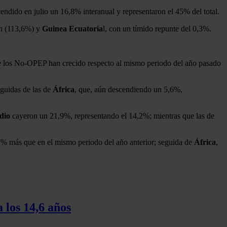
endido en julio un 16,8% interanual y representaron el 45% del total.
on (113,6%) y
Guinea Ecuatoria
l, con un tímido repunte del 0,3%.
de los No-OPEP han crecido respecto al mismo periodo del año pasado
eguidas de las de
África
, que, aún descendiendo un 5,6%,
dio
cayeron un 21,9%, representando el 14,2%; mientras que las de
,7% más que en el mismo periodo del año anterior; seguida de
África
,
 los 14,6 años