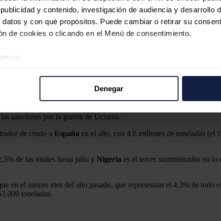
ublicidad y contenido, investigación de audiencia y desarrollo d
y
Estados Unidos
fue el principal suministrador de petróleo a España en
 datos y con qué propósitos. Puede cambiar o retirar su consent
n de cookies o clicando en el Menú de consentimiento.
éramos:
protagonizadas por Nigeria
specto a un mes antes, la mayor bajada de largo en lo que va de año.
 sobre su ubicación geográfica que puede tener una precisión d
tivo analizándolo activamente para buscar características específ
9,5% del total), pese a que sus entregas descendieron un 6,7% con relac
Denegar
re cómo se procesan sus datos personales y establezca sus pr
, pues, pese a aumentar un 10,7% interanual las importaciones de ese paí
rar su consentimiento en cualquier momento en la Declaración d
las sanciones por la guerra de Ucrania.
b se usan para personalizar el contenido y los anuncios, ofrecer
strador de crudo a
España
en el año, con 4,6 millones de toneladas (el 1
s, compartimos información sobre el uso que haga del sitio web 
 análisis web, quienes pueden combinarla con otra información q
,5% de las totales hasta julio y
Nigeria
es el tercer suministrador en l
r del uso que haya hecho de sus servicios.
e en el mismo mes del año pasado, que representan el 4,3% de todo el 
53.000 toneladas.