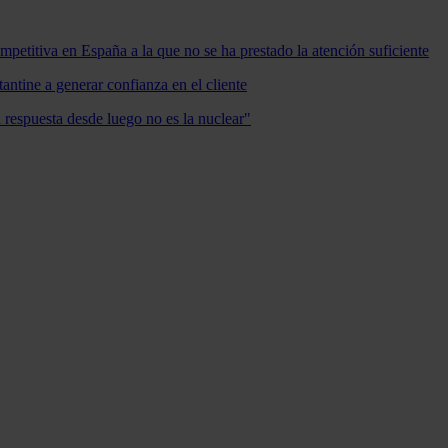
mpetitiva en España a la que no se ha prestado la atención suficiente
antine a generar confianza en el cliente
a respuesta desde luego no es la nuclear"