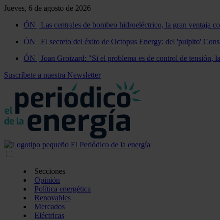
Jueves, 6 de agosto de 2026
ÓN | Las centrales de bombeo hidroeléctrico, la gran ventaja co
ÓN | El secreto del éxito de Octopus Energy: del 'pulpito' Const
ÓN | Joan Groizard: "Si el problema es de control de tensión, l
Suscríbete a nuestra Newsletter
Secciones
Opinión
Política energética
Renovables
Mercados
Eléctricas