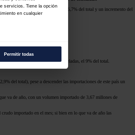
e servicios. Tiene la opción
 el mes, con 926.000 toneladas, el 16,7% del total y un incremento del
imiento en cualquier
e varios metros
icas (huellas digitales)
ión a las de julio de 2022.
Permitir todas
eferencias en la
sección de
s, sólo alcanzaron las 496.000 toneladas, el 9% del total.
e cookies.
 funciones de redes sociales
2,9% del total), pese a descender las importaciones de este país un
con nuestros partners de
ue les haya proporcionado o
o que va de año, con un volumen importado de 3,67 millones de
crudo importado en el mes; si bien en lo que va de año las