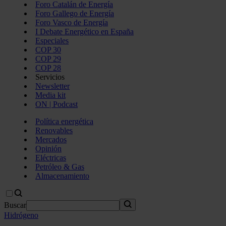
Foro Catalán de Energía
Foro Gallego de Energía
Foro Vasco de Energía
I Debate Energético en España
Especiales
COP 30
COP 29
COP 28
Servicios
Newsletter
Media kit
ON | Podcast
Política energética
Renovables
Mercados
Opinión
Eléctricas
Petróleo & Gas
Almacenamiento
Buscar
Hidrógeno