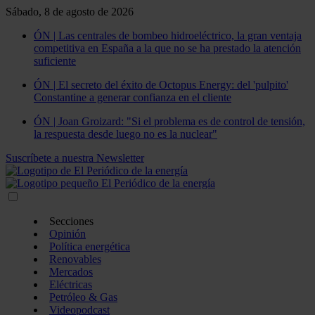
Sábado, 8 de agosto de 2026
ÓN | Las centrales de bombeo hidroeléctrico, la gran ventaja
competitiva en España a la que no se ha prestado la atención
suficiente
ÓN | El secreto del éxito de Octopus Energy: del 'pulpito'
Constantine a generar confianza en el cliente
ÓN | Joan Groizard: "Si el problema es de control de tensión,
la respuesta desde luego no es la nuclear"
Suscríbete a nuestra Newsletter
Secciones
Opinión
Política energética
Renovables
Mercados
Eléctricas
Petróleo & Gas
Videopodcast