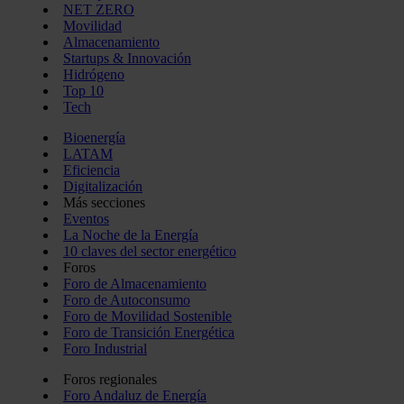
NET ZERO
Movilidad
Almacenamiento
Startups & Innovación
Hidrógeno
Top 10
Tech
Bioenergía
LATAM
Eficiencia
Digitalización
Más secciones
Eventos
La Noche de la Energía
10 claves del sector energético
Foros
Foro de Almacenamiento
Foro de Autoconsumo
Foro de Movilidad Sostenible
Foro de Transición Energética
Foro Industrial
Foros regionales
Foro Andaluz de Energía