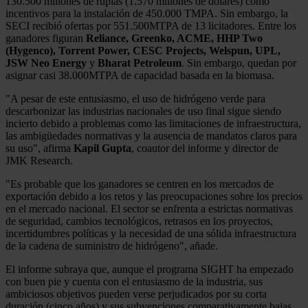
130.500 millones de rupias (1.570 millones de dólares) como
incentivos para la instalación de 450.000 TMPA. Sin embargo, la
SECI recibió ofertas por 551.500MTPA de 13 licitadores. Entre los
ganadores figuran
Reliance, Greenko, ACME, HHP Two
(Hygenco), Torrent Power, CESC Projects, Welspun, UPL,
JSW Neo Energy
y
Bharat Petroleum
. Sin embargo, quedan por
asignar casi 38.000MTPA de capacidad basada en la biomasa.
"A pesar de este entusiasmo, el uso de hidrógeno verde para
descarbonizar las industrias nacionales de uso final sigue siendo
incierto debido a problemas como las limitaciones de infraestructura,
las ambigüedades normativas y la ausencia de mandatos claros para
su uso", afirma
Kapil Gupta
, coautor del informe y director de
JMK Research.
"Es probable que los ganadores se centren en los mercados de
exportación debido a los retos y las preocupaciones sobre los precios
en el mercado nacional. El sector se enfrenta a estrictas normativas
de seguridad, cambios tecnológicos, retrasos en los proyectos,
incertidumbres políticas y la necesidad de una sólida infraestructura
de la cadena de suministro de hidrógeno", añade.
El informe subraya que, aunque el programa SIGHT ha empezado
con buen pie y cuenta con el entusiasmo de la industria, sus
ambiciosos objetivos pueden verse perjudicados por su corta
duración (cinco años) y sus subvenciones comparativamente bajas.