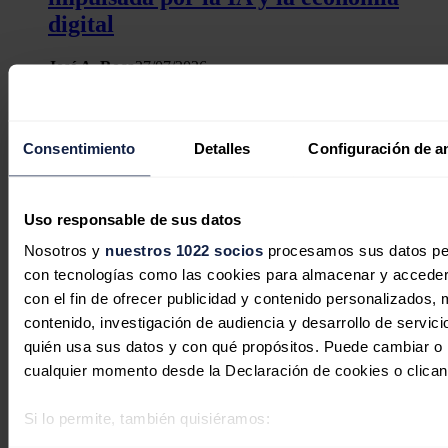
digital
José A. Roca
27/07/2026
Consentimiento
Detalles
Configuración de a
Uso responsable de sus datos
Nosotros y
nuestros 1022 socios
procesamos sus datos pers
con tecnologías como las cookies para almacenar y acceder 
con el fin de ofrecer publicidad y contenido personalizados, 
contenido, investigación de audiencia y desarrollo de servici
quién usa sus datos y con qué propósitos. Puede cambiar o r
cualquier momento desde la Declaración de cookies o clican
Europa acelera el despliegue del
hidrógeno verde con 12
Si lo permite, también quisiéramos:
megaproyectos en construcción que
Recopilar información sobre su ubicación geográfica 