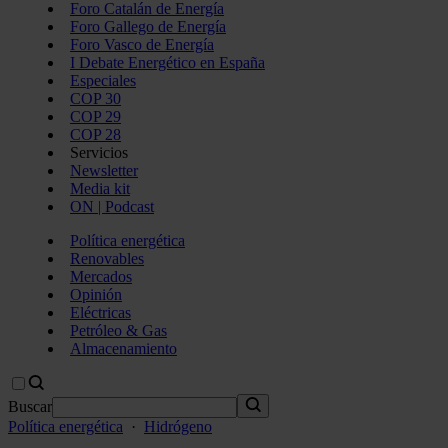
Foro Catalán de Energía
Foro Gallego de Energía
Foro Vasco de Energía
I Debate Energético en España
Especiales
COP 30
COP 29
COP 28
Servicios
Newsletter
Media kit
ON | Podcast
Política energética
Renovables
Mercados
Opinión
Eléctricas
Petróleo & Gas
Almacenamiento
Buscar
Política energética
·
Hidrógeno