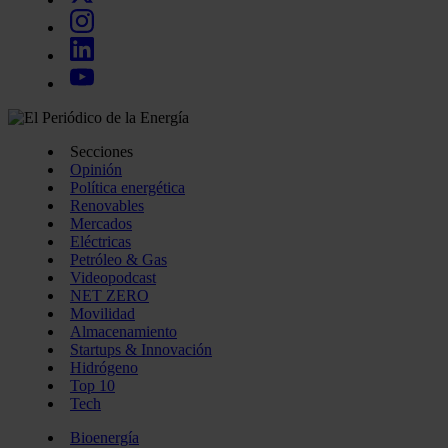
Secciones
Opinión
Política energética
Renovables
Mercados
Eléctricas
Petróleo & Gas
Videopodcast
NET ZERO
Movilidad
Almacenamiento
Startups & Innovación
Hidrógeno
Top 10
Tech
Bioenergía