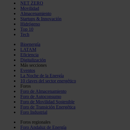
NET ZERO
Movilidad
Almacenamiento
Startups & Innovación
Hidrógeno
Top 10
Tech
Bioenergía
LATAM
Eficiencia
Digitalización
Más secciones
Eventos
La Noche de la Energía
10 claves del sector energético
Foros
Foro de Almacenamiento
Foro de Autoconsumo
Foro de Movilidad Sostenible
Foro de Transición Energética
Foro Industrial
Foros regionales
Foro Andaluz de Energía