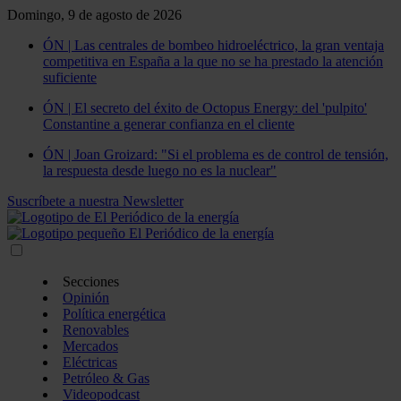
Domingo, 9 de agosto de 2026
ÓN | Las centrales de bombeo hidroeléctrico, la gran ventaja
competitiva en España a la que no se ha prestado la atención
suficiente
ÓN | El secreto del éxito de Octopus Energy: del 'pulpito'
Constantine a generar confianza en el cliente
ÓN | Joan Groizard: "Si el problema es de control de tensión,
la respuesta desde luego no es la nuclear"
Suscríbete a nuestra Newsletter
Secciones
Opinión
Política energética
Renovables
Mercados
Eléctricas
Petróleo & Gas
Videopodcast