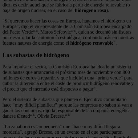
diez, es decir, aquel que se fabrica a partir de energía renovable (o
baja de origen nuclear, en el caso del
hidrógeno rosa
).
"Si queremos hacer las cosas en Europa, hagamos el hidrógeno en
Europa", dijo el vicepresidente de la Comisión Europea encargado
del Pacto Verde**, Maros Sefcovic**, quien se decantó sin fisuras
por desarrollar la "autonomía estratégica, confiando más en nuestras
fuentes nativas de energía como el
hidrógeno
renovable
".
Las subastas de hidrógeno
Para impulsar el sector, la Comisión Europea ha ideado un sistema
de subastas que arrancarán el próximo mes de noviembre con 800
millones de euros a repartir, y que incluirán una "prima verde" para
cubrir la diferencia entre el coste de producir hidrógeno renovable y
el precio que el mercado está dispuesto a pagar".
Pero el sistema de subastas que plantea el Ejecutivo comunitario
hace "muy difícil planificar" porque las empresas no saben si van a
ganar los concursos, dijo la responsable de la compañía energética
danesa Ørsted**, Olivia Breese.**
"La zanahoria es tan pequeña" que "hace muy difícil llegar a
morderla", agregó Breese, en un evento en el que participaron
representantes de empresas españolas como la energética Iberdrola,