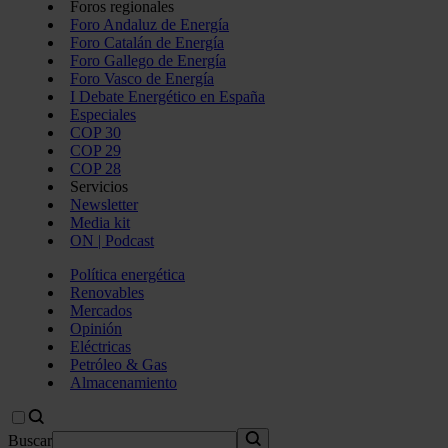
Foros regionales
Foro Andaluz de Energía
Foro Catalán de Energía
Foro Gallego de Energía
Foro Vasco de Energía
I Debate Energético en España
Especiales
COP 30
COP 29
COP 28
Servicios
Newsletter
Media kit
ON | Podcast
Política energética
Renovables
Mercados
Opinión
Eléctricas
Petróleo & Gas
Almacenamiento
Buscar