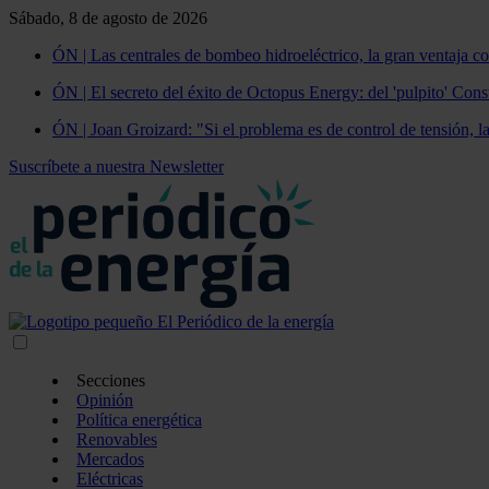
Sábado, 8 de agosto de 2026
ÓN | Las centrales de bombeo hidroeléctrico, la gran ventaja co
ÓN | El secreto del éxito de Octopus Energy: del 'pulpito' Const
ÓN | Joan Groizard: "Si el problema es de control de tensión, l
Suscríbete a nuestra Newsletter
Secciones
Opinión
Política energética
Renovables
Mercados
Eléctricas