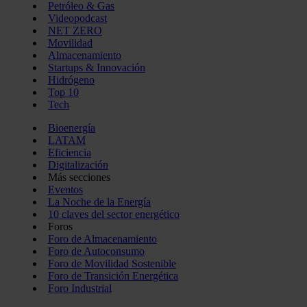
Petróleo & Gas
Videopodcast
NET ZERO
Movilidad
Almacenamiento
Startups & Innovación
Hidrógeno
Top 10
Tech
Bioenergía
LATAM
Eficiencia
Digitalización
Más secciones
Eventos
La Noche de la Energía
10 claves del sector energético
Foros
Foro de Almacenamiento
Foro de Autoconsumo
Foro de Movilidad Sostenible
Foro de Transición Energética
Foro Industrial