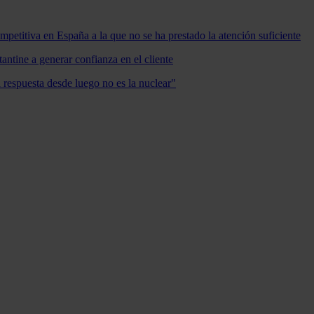
mpetitiva en España a la que no se ha prestado la atención suficiente
antine a generar confianza en el cliente
a respuesta desde luego no es la nuclear"