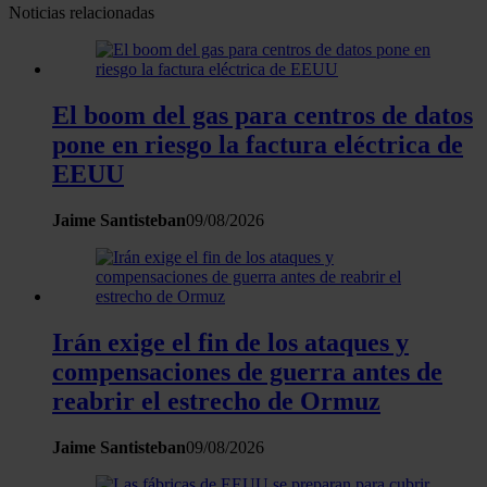
Obtenga más información sobre cómo se procesan sus
Noticias relacionadas
datos personales y establezca sus preferencias en la
sección de datos
. Puede cambiar o retirar su
consentimiento en cualquier momento en la Declaración
El boom del gas para centros de datos
de cookies.
pone en riesgo la factura eléctrica de
Las cookies de este sitio web se usan para personalizar
EEUU
el contenido y los anuncios, ofrecer funciones de redes
sociales y analizar el tráfico. Además, compartimos
Jaime Santisteban
09/08/2026
información sobre el uso que haga del sitio web con
nuestros partners de redes sociales, publicidad y análisis
web, quienes pueden combinarla con otra información
que les haya proporcionado o que hayan recopilado a
Irán exige el fin de los ataques y
partir del uso que haya hecho de sus servicios.
compensaciones de guerra antes de
reabrir el estrecho de Ormuz
Jaime Santisteban
09/08/2026