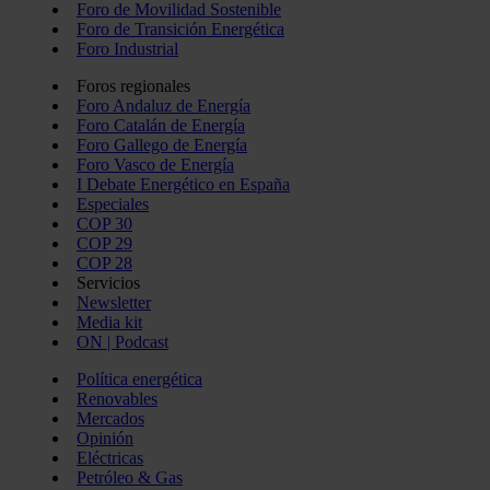
Foro de Movilidad Sostenible
Foro de Transición Energética
Foro Industrial
Foros regionales
Foro Andaluz de Energía
Foro Catalán de Energía
Foro Gallego de Energía
Foro Vasco de Energía
I Debate Energético en España
Especiales
COP 30
COP 29
COP 28
Servicios
Newsletter
Media kit
ON | Podcast
Política energética
Renovables
Mercados
Opinión
Eléctricas
Petróleo & Gas