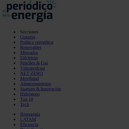
Secciones
Opinión
Política energética
Renovables
Mercados
Eléctricas
Petróleo & Gas
Videopodcast
NET ZERO
Movilidad
Almacenamiento
Startups & Innovación
Hidrógeno
Top 10
Tech
Bioenergía
LATAM
Eficiencia