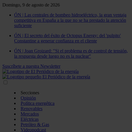
Domingo, 9 de agosto de 2026
ÓN | Las centrales de bombeo hidroeléctrico, la gran ventaja
competitiva en España a la que no se ha prestado la atención
suficiente
ÓN | El secreto del éxito de Octopus Energy: del 'pulpito'
Constantine a generar confianza en el cliente
ÓN | Joan Groizard: "Si el problema es de control de tensión,
la respuesta desde luego no es la nuclear"
Suscríbete a nuestra Newsletter
Secciones
Opinión
Política energética
Renovables
Mercados
Eléctricas
Petróleo & Gas
Videopodcast