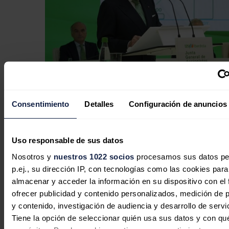
Iberdrola invertirá 526 millones para
modernizar las redes eléctricas del
Consentimiento
Detalles
Configuración de anuncios
Distrito Federal de Brasil
Redacción
07/08/2026
Uso responsable de sus datos
Nosotros y
nuestros 1022 socios
procesamos sus datos pe
p.ej., su dirección IP, con tecnologías como las cookies para
almacenar y acceder la información en su dispositivo con el 
Iberdrola | bp pulse cierran
ofrecer publicidad y contenido personalizados, medición de p
y contenido, investigación de audiencia y desarrollo de servi
financiación por hasta 230 millones
Tiene la opción de seleccionar quién usa sus datos y con qu
para acelerar su plan de movilidad