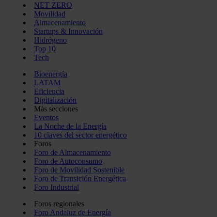
NET ZERO
Movilidad
Almacenamiento
Startups & Innovación
Hidrógeno
Top 10
Tech
Bioenergía
LATAM
Eficiencia
Digitalización
Más secciones
Eventos
La Noche de la Energía
10 claves del sector energético
Foros
Foro de Almacenamiento
Foro de Autoconsumo
Foro de Movilidad Sostenible
Foro de Transición Energética
Foro Industrial
Foros regionales
Foro Andaluz de Energía