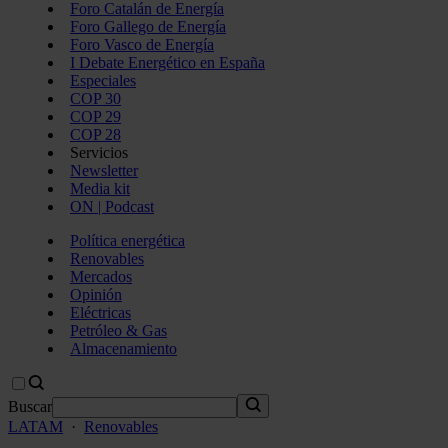
Foro Catalán de Energía
Foro Gallego de Energía
Foro Vasco de Energía
I Debate Energético en España
Especiales
COP 30
COP 29
COP 28
Servicios
Newsletter
Media kit
ON | Podcast
Política energética
Renovables
Mercados
Opinión
Eléctricas
Petróleo & Gas
Almacenamiento
Buscar
LATAM
·
Renovables