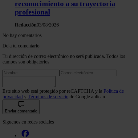
reconocimiento a su trayectoria
haya proporcionado o que hayan recopilado a partir del uso 
profesional
hecho de sus servicios.
Redacción
03/08/2026
No hay comentarios
Deja tu comentario
Tu dirección de correo electrónico no será publicada. Todos los
campos son obligatorios
Este sitio web está protegido por reCAPTCHA y la
Política de
privacidad
y
Términos de servicio
de Google aplican.
Enviar comentario
Síguenos en redes sociales