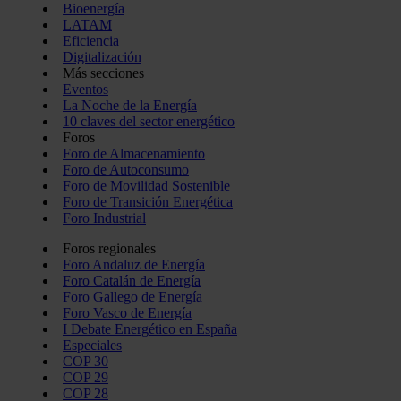
Bioenergía
LATAM
Eficiencia
Digitalización
Más secciones
Eventos
La Noche de la Energía
10 claves del sector energético
Foros
Foro de Almacenamiento
Foro de Autoconsumo
Foro de Movilidad Sostenible
Foro de Transición Energética
Foro Industrial
Foros regionales
Foro Andaluz de Energía
Foro Catalán de Energía
Foro Gallego de Energía
Foro Vasco de Energía
I Debate Energético en España
Especiales
COP 30
COP 29
COP 28