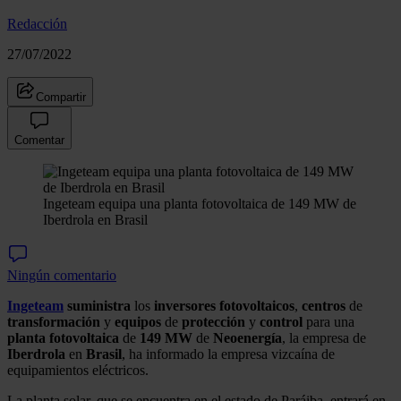
Redacción
27/07/2022
Compartir
Comentar
Ingeteam equipa una planta fotovoltaica de 149 MW de
Iberdrola en Brasil
Ningún comentario
Ingeteam
suministra
los
inversores
fotovoltaicos
,
centros
de
transformación
y
equipos
de
protección
y
control
para una
planta
fotovoltaica
de
149 MW
de
Neoenergía
, la empresa de
Iberdrola
en
Brasil
, ha informado la empresa vizcaína de
equipamientos eléctricos.
La planta solar, que se encuentra en el estado de Paráiba, entrará en