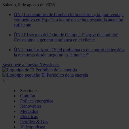
Sábado, 8 de agosto de 2026
ÓN | Las centrales de bombeo hidroeléctrico, la gran ventaja
competitiva en España a la que no se ha prestado la atención
suficiente
ÓN | El secreto del éxito de Octopus Energy: del 'pulpito'
Constantine a generar confianza en el cliente
ÓN | Joan Groizard: "Si el problema es de control de tensión,
la respuesta desde luego no es la nuclear"
Suscríbete a nuestra Newsletter
Secciones
Opinión
Política energética
Renovables
Mercados
Eléctricas
Petróleo & Gas
Videopodcast