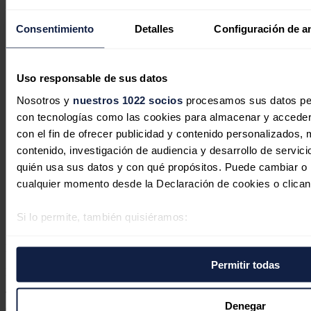
Consentimiento
Detalles
Configuración de a
Uso responsable de sus datos
Nosotros y
nuestros 1022 socios
procesamos sus datos pers
con tecnologías como las cookies para almacenar y acceder 
con el fin de ofrecer publicidad y contenido personalizados, 
contenido, investigación de audiencia y desarrollo de servici
Iberdrola espera trabajar
quién usa sus datos y con qué propósitos. Puede cambiar o r
"estupendamente bien" con Burnham
cualquier momento desde la Declaración de cookies o clican
y valora su propuesta fiscal
Si lo permite, también quisiéramos:
Redacción
22/07/2026
Recopilar información sobre su ubicación geográfica 
No hay comentarios
varios metros
Permitir todas
Identificar su dispositivo analizándolo activamente p
Deja tu comentario
específicas (huellas digitales)
Tu dirección de correo electrónico no será publicada. Todos los
Obtenga más información sobre cómo se procesan sus datos
Denegar
campos son obligatorios