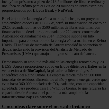
incluyó un préstamo a plazo de 218,5 millones de libras esterlinas y
una línea de crédito para el IVA de 20 millones de libras esterlinas,
proporcionados por
Lloyds Bank
y
NatWest.
En el ámbito de la energía eólica marina, Inchcape, un proyecto
emblemático escocés de 1,08 GW, cerró su financiación en enero de
2025, recaudando más de 3500 millones de libras esterlinas, con
financiación de deuda proporcionada por 22 bancos comerciales.
Autorizado originalmente en 2014, Inchcape supone un hito
importante para el desarrollo de la energía eólica marina en el Reino
Unido. El análisis de mercado de Aurora respaldó la obtención de
deuda, incluyendo la provisión del Análisis de Mercado de
Prestamistas (LMA) que atrajo a un gran sindicato de bancos.
Demostrando su amplitud más allá de las energías renovables y los
BESS, Aurora proporcionó apoyo en la due diligence a
Helios
en la
venta exitosa de
BioCapital,
la plataforma líder en digestión
anaeróbica del Reino Unido. La empresa recicla más de 500 000
toneladas de residuos alimentarios al año y genera energía verde que
evita hasta 360.000 toneladas de CO₂ cada año, con una capacidad
acreditada para producir casi 1 TWhth de biogás, lo que refuerza las
capacidades de Aurora en el panorama más amplio de las
infraestructuras bajas en carbono.
Cinco ideas clave sobre el mercado británico