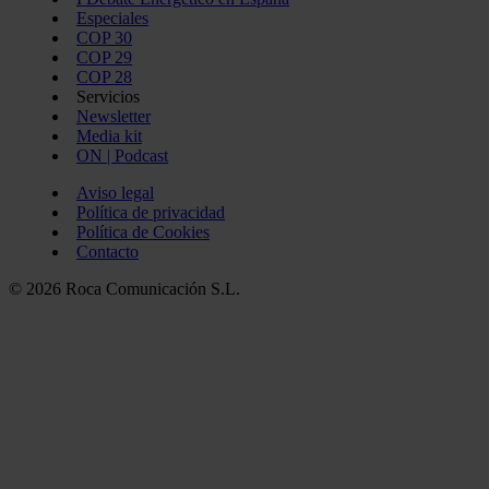
Especiales
COP 30
COP 29
COP 28
Servicios
Newsletter
Media kit
ON | Podcast
Aviso legal
Política de privacidad
Política de Cookies
Contacto
© 2026 Roca Comunicación S.L.