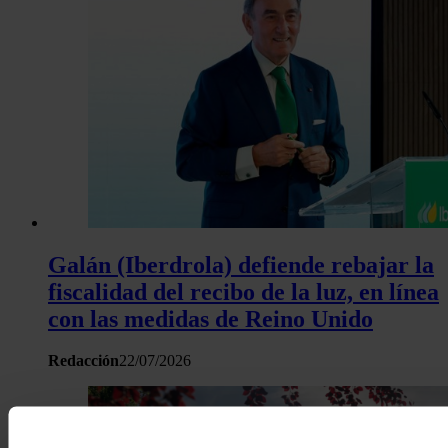
Galán (Iberdrola) defiende rebajar la
fiscalidad del recibo de la luz, en línea
con las medidas de Reino Unido
Redacción
22/07/2026