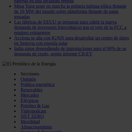
baterías en una localidad remota
Ming Yang pone en marcha la primera turbina eólica flotante
de 16 MW del mundo sobre plataforma flotante de patas
tensadas
Las fábricas de EEUU se preparan para cubrir la nueva
demanda de inversores fotovoltaicos tras el veto de la FCC a
equipos extranjeros
Acciona se alía con IGNIS para desarrollar un centro de datos
en Segovia con energía solar
India sigue dependiendo de importaciones para el 90% de su
demanda de crudo, según informe CII-EY
Secciones
Opinión
Política energética
Renovables
Mercados
Eléctricas
Petróleo & Gas
Videopodcast
NET ZERO
Movilidad
Almacenamiento