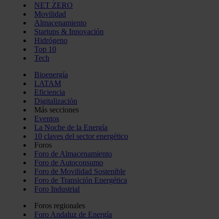
NET ZERO
Movilidad
Almacenamiento
Startups & Innovación
Hidrógeno
Top 10
Tech
Bioenergía
LATAM
Eficiencia
Digitalización
Más secciones
Eventos
La Noche de la Energía
10 claves del sector energético
Foros
Foro de Almacenamiento
Foro de Autoconsumo
Foro de Movilidad Sostenible
Foro de Transición Energética
Foro Industrial
Foros regionales
Foro Andaluz de Energía