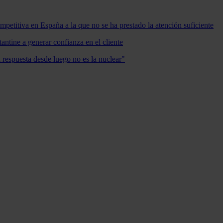
mpetitiva en España a la que no se ha prestado la atención suficiente
antine a generar confianza en el cliente
a respuesta desde luego no es la nuclear"