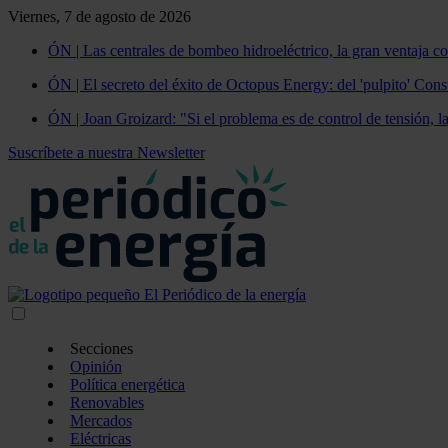
Viernes, 7 de agosto de 2026
ÓN | Las centrales de bombeo hidroeléctrico, la gran ventaja co
ÓN | El secreto del éxito de Octopus Energy: del 'pulpito' Const
ÓN | Joan Groizard: "Si el problema es de control de tensión, l
Suscríbete a nuestra Newsletter
Secciones
Opinión
Política energética
Renovables
Mercados
Eléctricas