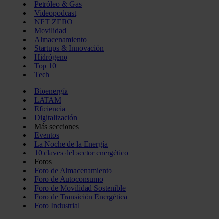
Petróleo & Gas
Videopodcast
NET ZERO
Movilidad
Almacenamiento
Startups & Innovación
Hidrógeno
Top 10
Tech
Bioenergía
LATAM
Eficiencia
Digitalización
Más secciones
Eventos
La Noche de la Energía
10 claves del sector energético
Foros
Foro de Almacenamiento
Foro de Autoconsumo
Foro de Movilidad Sostenible
Foro de Transición Energética
Foro Industrial