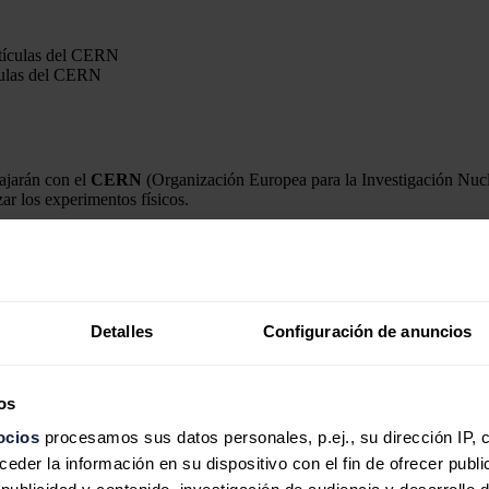
ículas del CERN
ajarán con el
CERN
(Organización Europea para la Investigación Nucle
ar los experimentos físicos.
e Informática Industrial (Instituto ai2) de la UPV colaborarán con el C
res al actual colisionador, el
LHC
(Large Hadron Collider o Gran Coli
os de circunferencia y con más de 9.000 imanes en su interior, la más g
informáticas e industriales.
Detalles
Configuración de anuncios
 la circunferencia a 100 kilómetros, lo que permitirá multiplicar por o
os
ha más potencia eléctrica para realizar los experimentos físicos, por l
ocios
procesamos sus datos personales, p.ej., su dirección IP, 
 una mayor robustez en el sistema "para evitar que transitorios en la re
der la información en su dispositivo con el fin de ofrecer publi
periodos, dado el tiempo necesario para 'rearrancar' los experimentos", 