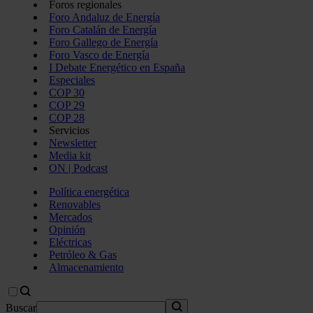
Foros regionales
Foro Andaluz de Energía
Foro Catalán de Energía
Foro Gallego de Energía
Foro Vasco de Energía
I Debate Energético en España
Especiales
COP 30
COP 29
COP 28
Servicios
Newsletter
Media kit
ON | Podcast
Política energética
Renovables
Mercados
Opinión
Eléctricas
Petróleo & Gas
Almacenamiento
Buscar