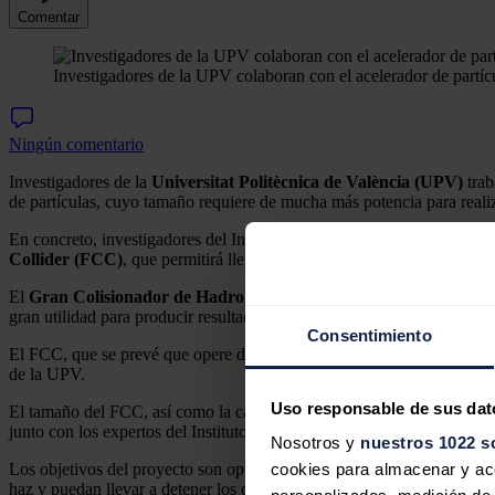
Comentar
Investigadores de la UPV colaboran con el acelerador de part
Ningún comentario
Investigadores de la
Universitat Politècnica de València (UPV)
trab
de partículas, cuyo tamaño requiere de mucha más potencia para realiz
En concreto, investigadores del Instituto Universitario de Automática 
Collider (FCC)
, que permitirá llegar a niveles de energía muy superio
El
Gran Colisionador de Hadrones
es una ingeniería de 27 kilómetr
gran utilidad para producir resultados científicos y nuevas tecnologías 
Consentimiento
El FCC, que se prevé que opere durante las próximas décadas, ampliará
de la UPV.
Uso responsable de sus dat
El tamaño del FCC, así como la cantidad de imanes, hace necesaria muc
junto con los expertos del Instituto ai2 de la UPV.
Nosotros y
nuestros 1022 s
Los objetivos del proyecto son optimizar el consumo del FCC y conseguir
cookies para almacenar y acce
haz y puedan llevar a detener los experimentos físicos durante largos 