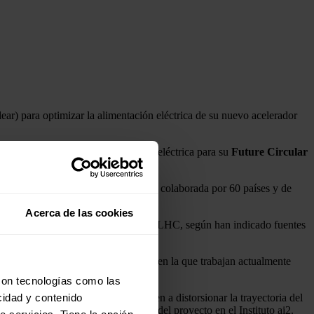
ar) para optimizar la alimentación eléctrica de su nuevo acelerador
ERN en los estudios de alimentación eléctrica para su
Future Circular
sionador de Hadrones).
rande construida hasta la actualidad, colaborada por 60 países y de
Acerca de las cookies
cho la energía de colisión del actual LHC, según han indicado fuentes
o que requiere de una optimización, en la que trabajan actualmente
con tecnologías como las
d eléctrica francesa o suiza lleguen a distorsionar la trayectoria del
cidad y contenido
explica Ramón Blasco, investigador del proyecto en el Instituto ai2.