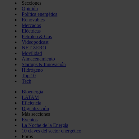
Secciones
Opinión
Política energética
Renovables
Mercados
Eléctricas
Petróleo & Gas
Videopodcast
NET ZERO
Movilidad
Almacenamiento
Startups & Innovación
Hidrógeno
Top 10
Tech
Bioenergía
LATAM
Eficiencia
Digitalización
Más secciones
Eventos
La Noche de la Energía
10 claves del sector energético
Foros