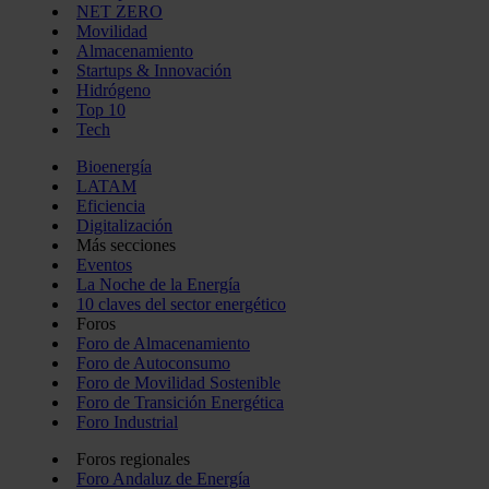
NET ZERO
Movilidad
Almacenamiento
Startups & Innovación
Hidrógeno
Top 10
Tech
Bioenergía
LATAM
Eficiencia
Digitalización
Más secciones
Eventos
La Noche de la Energía
10 claves del sector energético
Foros
Foro de Almacenamiento
Foro de Autoconsumo
Foro de Movilidad Sostenible
Foro de Transición Energética
Foro Industrial
Foros regionales
Foro Andaluz de Energía