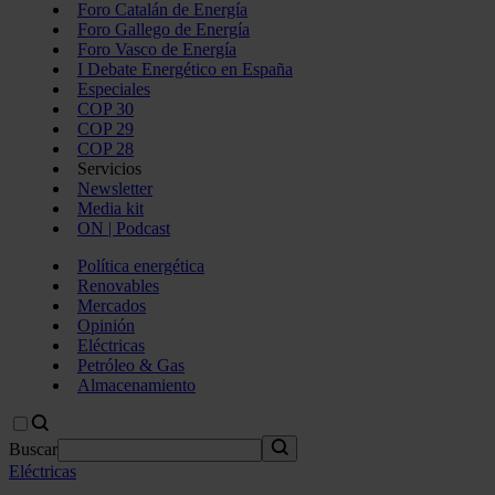
Foro Catalán de Energía
Foro Gallego de Energía
Foro Vasco de Energía
I Debate Energético en España
Especiales
COP 30
COP 29
COP 28
Servicios
Newsletter
Media kit
ON | Podcast
Política energética
Renovables
Mercados
Opinión
Eléctricas
Petróleo & Gas
Almacenamiento
Buscar
Eléctricas