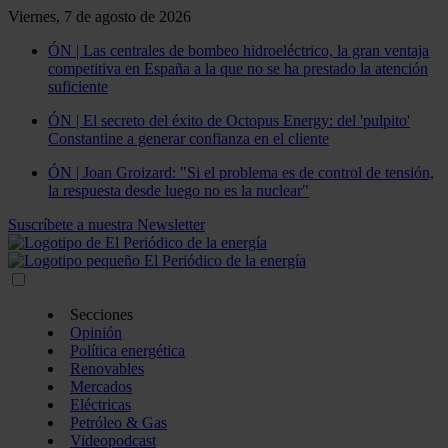
Viernes, 7 de agosto de 2026
ÓN | Las centrales de bombeo hidroeléctrico, la gran ventaja
competitiva en España a la que no se ha prestado la atención
suficiente
ÓN | El secreto del éxito de Octopus Energy: del 'pulpito'
Constantine a generar confianza en el cliente
ÓN | Joan Groizard: "Si el problema es de control de tensión,
la respuesta desde luego no es la nuclear"
Suscríbete a nuestra Newsletter
Secciones
Opinión
Política energética
Renovables
Mercados
Eléctricas
Petróleo & Gas
Videopodcast