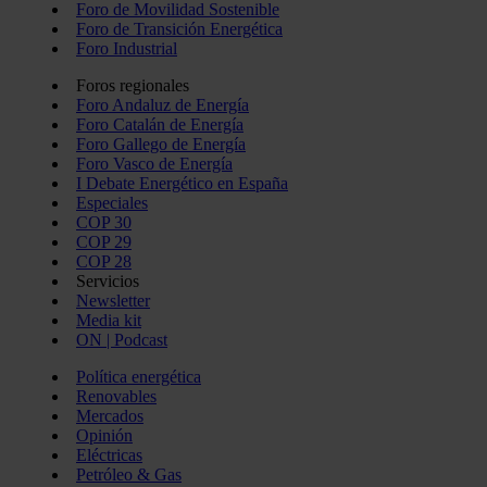
Foro de Movilidad Sostenible
Foro de Transición Energética
Foro Industrial
Foros regionales
Foro Andaluz de Energía
Foro Catalán de Energía
Foro Gallego de Energía
Foro Vasco de Energía
I Debate Energético en España
Especiales
COP 30
COP 29
COP 28
Servicios
Newsletter
Media kit
ON | Podcast
Política energética
Renovables
Mercados
Opinión
Eléctricas
Petróleo & Gas