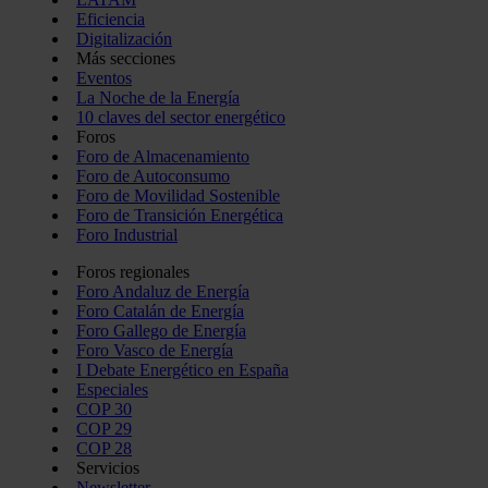
Eficiencia
Digitalización
Más secciones
Eventos
La Noche de la Energía
10 claves del sector energético
Foros
Foro de Almacenamiento
Foro de Autoconsumo
Foro de Movilidad Sostenible
Foro de Transición Energética
Foro Industrial
Foros regionales
Foro Andaluz de Energía
Foro Catalán de Energía
Foro Gallego de Energía
Foro Vasco de Energía
I Debate Energético en España
Especiales
COP 30
COP 29
COP 28
Servicios
Newsletter