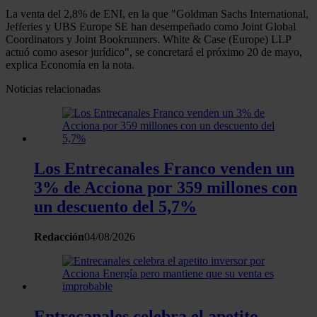
La venta del 2,8% de ENI, en la que "Goldman Sachs International,
Obtenga más información sobre cómo se procesan sus
Jefferies y UBS Europe SE han desempeñado como Joint Global
datos personales y establezca sus preferencias en la
Coordinators y Joint Bookrunners. White & Case (Europe) LLP
actuó como asesor jurídico", se concretará el próximo 20 de mayo,
sección de datos
. Puede cambiar o retirar su
explica Economía en la nota.
consentimiento en cualquier momento en la Declaración
de cookies.
Noticias relacionadas
Las cookies de este sitio web se usan para personalizar
el contenido y los anuncios, ofrecer funciones de redes
sociales y analizar el tráfico. Además, compartimos
Los Entrecanales Franco venden un
información sobre el uso que haga del sitio web con
3% de Acciona por 359 millones con
nuestros partners de redes sociales, publicidad y análisis
un descuento del 5,7%
web, quienes pueden combinarla con otra información
que les haya proporcionado o que hayan recopilado a
Redacción
04/08/2026
partir del uso que haya hecho de sus servicios.
Entrecanales celebra el apetito