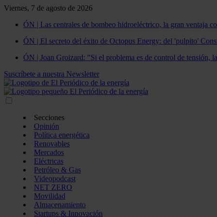
Viernes, 7 de agosto de 2026
ÓN | Las centrales de bombeo hidroeléctrico, la gran ventaja co
ÓN | El secreto del éxito de Octopus Energy: del 'pulpito' Const
ÓN | Joan Groizard: "Si el problema es de control de tensión, l
Suscríbete a nuestra Newsletter
Secciones
Opinión
Política energética
Renovables
Mercados
Eléctricas
Petróleo & Gas
Videopodcast
NET ZERO
Movilidad
Almacenamiento
Startups & Innovación