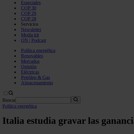
Especiales
COP 30
COP 29
COP 28
Servicios
Newsletter
Media kit
ON | Podcast
Política energética
Renovables
Mercados
Opinión
Eléctricas
Petróleo & Gas
Almacenamiento
Buscar
Política energética
Italia estudia gravar las gananci