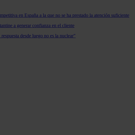
mpetitiva en España a la que no se ha prestado la atención suficiente
antine a generar confianza en el cliente
a respuesta desde luego no es la nuclear"