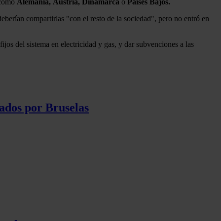
s como
Alemania,
Austria, Dinamarca
o
Países Bajos.
berían compartirlas "con el resto de la sociedad", pero no entró en
os del sistema en electricidad y gas, y dar subvenciones a las
ados por Bruselas