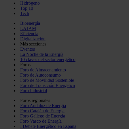
Hidrógeno
Top 10
Tech
Bioenergía
LATAM
Eficiencia
Digitalización
Más secciones
Eventos
La Noche de la Energía
10 claves del sector energético
Foros
Foro de Almacenamiento
Foro de Autoconsumo
Foro de Movilidad Sostenible
Foro de Transición Energética
Foro Industrial
Foros regionales
Foro Andaluz de Energía
Foro Catalán de Energía
Foro Gallego de Energía
Foro Vasco de Energía
I Debate Energético en España