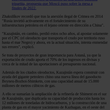
tripartita, propuesta que Moscú puso sobre la mesa a
finales de 2022.
Zhaksilíkov recordó que tras la anexión ilegal de Crimea en 2014
"Rusia invirtió activamente en el fortalecimiento de su
infraestructura petrolera en el lejano oriente en dirección a China".
"Kazajistán, en cambio, perdió estos ocho años, al apostar solamente
por el CPC (el oleoducto que transporta el crudo por territorio ruso
hasta el mar Negro) y ahora, en la actual situación, intenta enmendar
sus errores", explicó.
Se trata de proyectos de gran importancia para Astaná, ya que la
exportación de crudo aporta el 70% de los ingresos en divisas y
cerca de la mitad de las aportaciones al presupuesto nacional.
Además de los citados oleoductos, Kazajistán espera construir con
ayuda del gigante petrolero chino una nueva línea del gasoducto
Beyneu-Bozhoi-Shimketn, con una capacidad anual de 15.000
millones de metros cúbicos de gas.
A ello se sumarían la ampliación de la refinería de Shiment en el sur
de Kazajistán, que duplicaría su capacidad de producción hasta los
12 millones de toneladas de hidrocarburos, y la construcción de una
planta de gas en el mayor yacimiento de Kazhagan, en el oeste del