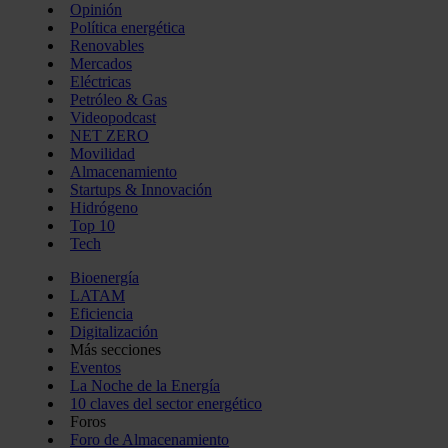
Opinión
Política energética
Renovables
Mercados
Eléctricas
Petróleo & Gas
Videopodcast
NET ZERO
Movilidad
Almacenamiento
Startups & Innovación
Hidrógeno
Top 10
Tech
Bioenergía
LATAM
Eficiencia
Digitalización
Más secciones
Eventos
La Noche de la Energía
10 claves del sector energético
Foros
Foro de Almacenamiento