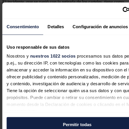
El incidente, que se zanjó con la retirada de los carteles, tiene como
base el temor a "las aspiraciones expansionistas" de China, que
según el experto ruso Alexéi Máslov, son de carácter "histórico".
Sin embargo, el politólogo kazajo
Talgat Kalíev
comentó a EFE
Consentimiento
Detalles
Configuración de anuncios
que las relaciones actuales entre Kazajistán y China son
"pragmáticas y de provecho mutuo".
"Debemos interactuar con todos nuestros vecinos sin mezclar
Uso responsable de sus datos
economía y política. Es importante ver las posibilidades que se abren
ante nosotros en vez de levantar la voz de alarma", destacó al
Nosotros y
nuestros 1022 socios
procesamos sus datos pe
señalar que Astaná y Pekín están vinculadas geográficamente, por lo
p.ej., su dirección IP, con tecnologías como las cookies para
que los kazajos "deben desechar cualquier fobia al respecto".
almacenar y acceder la información en su dispositivo con el 
Noticias relacionadas
ofrecer publicidad y contenido personalizados, medición de p
y contenido, investigación de audiencia y desarrollo de servi
Tiene la opción de seleccionar quién usa sus datos y con qu
propósitos. Puede cambiar o retirar su consentimiento en cu
El gas y la demanda impulsaron los
momento desde la Declaración de cookies o clicando en el 
consentimiento.
precios en un julio de récord para la
demanda y la producción solar en
Permitir todas
Si lo permite, también quisiéramos:
Europa