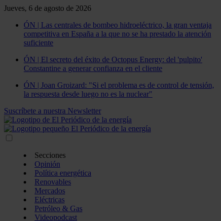
Jueves, 6 de agosto de 2026
ÓN | Las centrales de bombeo hidroeléctrico, la gran ventaja
competitiva en España a la que no se ha prestado la atención
suficiente
ÓN | El secreto del éxito de Octopus Energy: del 'pulpito'
Constantine a generar confianza en el cliente
ÓN | Joan Groizard: "Si el problema es de control de tensión,
la respuesta desde luego no es la nuclear"
Suscríbete a nuestra Newsletter
Secciones
Opinión
Política energética
Renovables
Mercados
Eléctricas
Petróleo & Gas
Videopodcast