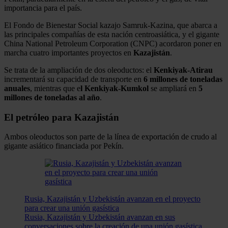
importancia para el país.
El Fondo de Bienestar Social kazajo Samruk-Kazina, que abarca a
las principales compañías de esta nación centroasiática, y el gigante
China National Petroleum Corporation (CNPC) acordaron poner en
marcha cuatro importantes proyectos en
Kazajistán
.
Se trata de la ampliación de dos oleoductos: el
Kenkiyak-Atirau
incrementará su capacidad de transporte en
6 millones de toneladas
anuales
, mientras que e
l Kenkiyak-Kumkol
se ampliará en
5
millones de toneladas al año
.
El petróleo para Kazajistán
Ambos oleoductos son parte de la línea de exportación de crudo al
gigante asiático financiada por Pekín.
Rusia, Kazajistán y Uzbekistán avanzan en el proyecto
para crear una unión gasística
Rusia, Kazajistán y Uzbekistán avanzan en sus
conversaciones sobre la creación de una unión gasística