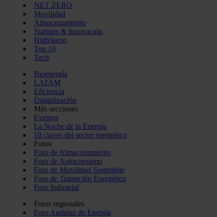
NET ZERO
Movilidad
Almacenamiento
Startups & Innovación
Hidrógeno
Top 10
Tech
Bioenergía
LATAM
Eficiencia
Digitalización
Más secciones
Eventos
La Noche de la Energía
10 claves del sector energético
Foros
Foro de Almacenamiento
Foro de Autoconsumo
Foro de Movilidad Sostenible
Foro de Transición Energética
Foro Industrial
Foros regionales
Foro Andaluz de Energía