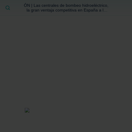
ÓN | Las centrales de bombeo hidroeléctrico,
BUSCAR
la gran ventaja competitiva en España a la
que no se ha prestado la atención suficiente