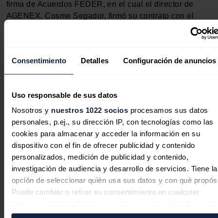
firma de Acuerdos FEDER, en el cual el director de
AGENEX, Cosme Segador, firmó su contrato con el
consejero de Economía, Hacienda y Empleo del
Gobierno de Cantabria, para la ejecución del proyecto
REHABILITE del que es coordinador.
Consentimiento
Detalles
Configuración de anuncios
Extremadura movilizará hasta 2020 un total de 80
millones de euros en acciones de rehabilitación
Uso responsable de sus datos
energética en edificios públicos y privados gracias a
que lidera la Plataforma Transnacional de Apoyo a la
Nosotros y
nuestros 1022 socios
procesamos sus datos
Financiación en Rehabilitación Energética
personales, p.ej., su dirección IP, con tecnologías como las
REHABILITE.
cookies para almacenar y acceder la información en su
dispositivo con el fin de ofrecer publicidad y contenido
personalizados, medición de publicidad y contenido,
La Agencia Extremeña de la Energía (Agenex)
investigación de audiencia y desarrollo de servicios. Tiene la
coordinará esta Plataforma junto a la Dirección General
opción de seleccionar quién usa sus datos y con qué propósi
de Industria, Energía y Minas de la Junta, a través de la
Puede cambiar o retirar su consentimiento en cualquier
que se prestarán servicios de formación y
momento desde la Declaración de cookies o clicando en el 
asesoramiento en España, Francia y Portugal, junto con
de consentimiento.
gobiernos e instituciones de estos países.