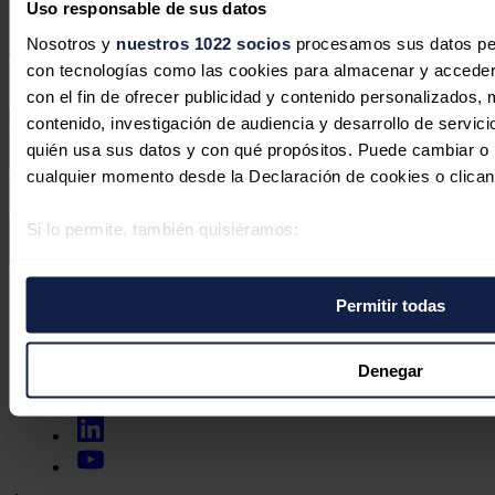
Uso responsable de sus datos
Deja tu comentario
Nosotros y
nuestros 1022 socios
procesamos sus datos pers
Tu dirección de correo electrónico no será publicada. Todos los
con tecnologías como las cookies para almacenar y acceder 
campos son obligatorios
con el fin de ofrecer publicidad y contenido personalizados, 
contenido, investigación de audiencia y desarrollo de servici
quién usa sus datos y con qué propósitos. Puede cambiar o r
cualquier momento desde la Declaración de cookies o clican
Este sitio web está protegido por reCAPTCHA y la
Política de
privacidad
y
Términos de servicio
de Google aplican.
Si lo permite, también quisiéramos:
Enviar comentario
Recopilar información sobre su ubicación geográfica 
varios metros
Síguenos en redes sociales
Permitir todas
Identificar su dispositivo analizándolo activamente p
específicas (huellas digitales)
Obtenga más información sobre cómo se procesan sus datos
Denegar
preferencias en la
sección de datos
. Puede cambiar o retira
momento en la Declaración de cookies.
Las cookies de este sitio web se usan para personalizar el c