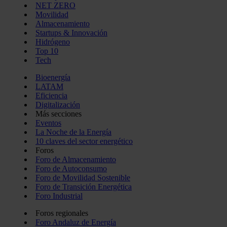
NET ZERO
Movilidad
Almacenamiento
Startups & Innovación
Hidrógeno
Top 10
Tech
Bioenergía
LATAM
Eficiencia
Digitalización
Más secciones
Eventos
La Noche de la Energía
10 claves del sector energético
Foros
Foro de Almacenamiento
Foro de Autoconsumo
Foro de Movilidad Sostenible
Foro de Transición Energética
Foro Industrial
Foros regionales
Foro Andaluz de Energía