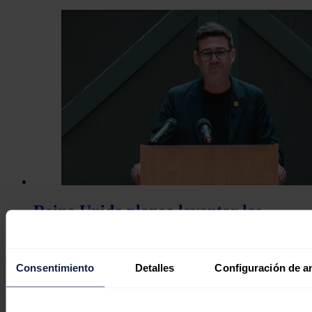
Reino Unido planea levantar las
restricciones para la exploración
petrolera en Mar del Norte
Consentimiento
Detalles
Configuración de a
Redacción
19/07/2026
No hay comentarios