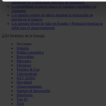
suministro de combustible amenaza su expansión
momento en la Declaración de cookies.
La sensibilidad al precio marca el consumo energético en
Alemania
Las cookies de este sitio web se usan para personalizar el c
Los paneles solares de silicio abaratan la generación de
energía en el espacio
funciones de redes sociales y analizar el tráfico. Además, 
Los spreads récord de julio en España y Portugal refuerzan la
uso que haga del sitio web con nuestros partners de redes so
señal para el almacenamiento
quienes pueden combinarla con otra información que les ha
recopilado a partir del uso que haya hecho de sus servicios.
Secciones
Opinión
Política energética
Renovables
Mercados
Eléctricas
Petróleo & Gas
Videopodcast
NET ZERO
Movilidad
Almacenamiento
Startups & Innovación
Hidrógeno
Top 10
Tech