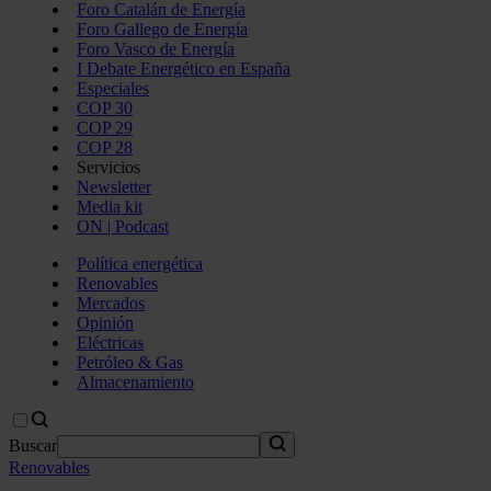
Foro Catalán de Energía
Foro Gallego de Energía
Foro Vasco de Energía
I Debate Energético en España
Especiales
COP 30
COP 29
COP 28
Servicios
Newsletter
Media kit
ON | Podcast
Política energética
Renovables
Mercados
Opinión
Eléctricas
Petróleo & Gas
Almacenamiento
Buscar
Renovables