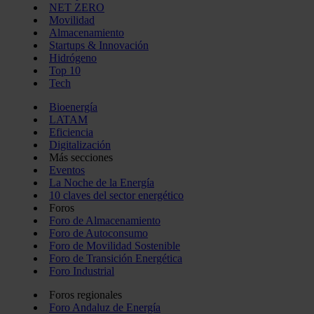
NET ZERO
Movilidad
Almacenamiento
Startups & Innovación
Hidrógeno
Top 10
Tech
Bioenergía
LATAM
Eficiencia
Digitalización
Más secciones
Eventos
La Noche de la Energía
10 claves del sector energético
Foros
Foro de Almacenamiento
Foro de Autoconsumo
Foro de Movilidad Sostenible
Foro de Transición Energética
Foro Industrial
Foros regionales
Foro Andaluz de Energía