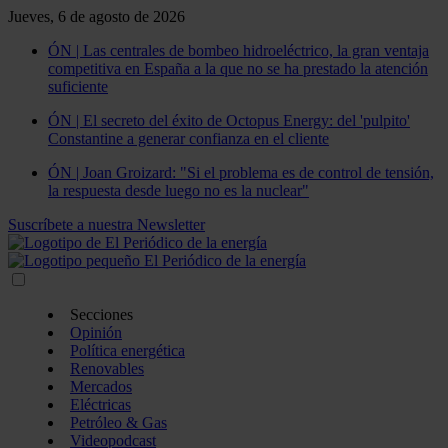
Jueves, 6 de agosto de 2026
ÓN | Las centrales de bombeo hidroeléctrico, la gran ventaja
competitiva en España a la que no se ha prestado la atención
suficiente
ÓN | El secreto del éxito de Octopus Energy: del 'pulpito'
Constantine a generar confianza en el cliente
ÓN | Joan Groizard: "Si el problema es de control de tensión,
la respuesta desde luego no es la nuclear"
Suscríbete a nuestra Newsletter
Secciones
Opinión
Política energética
Renovables
Mercados
Eléctricas
Petróleo & Gas
Videopodcast