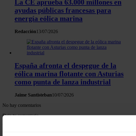
La CE aprueba 63.000 millones en
ayudas públicas francesas para
energía eólica marina
Redacción
13/07/2026
España afronta el despegue de la
eólica marina flotante con Asturias
como punta de lanza industrial
Jaime Santisteban
10/07/2026
No hay comentarios
Deja tu comentario
Tu dirección de correo electrónico no será publicada. Todos los
campos son obligatorios