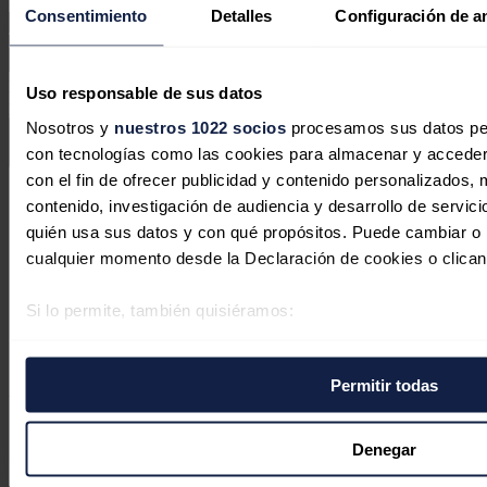
Consentimiento
Detalles
Configuración de a
Este sitio web está protegido por reCAPTCHA y la
Política de
Uso responsable de sus datos
privacidad
y
Términos de servicio
de Google aplican.
Nosotros y
nuestros 1022 socios
procesamos sus datos pers
con tecnologías como las cookies para almacenar y acceder 
Enviar comentario
con el fin de ofrecer publicidad y contenido personalizados, 
Síguenos en redes sociales
contenido, investigación de audiencia y desarrollo de servici
quién usa sus datos y con qué propósitos. Puede cambiar o r
cualquier momento desde la Declaración de cookies o clican
Si lo permite, también quisiéramos:
Recopilar información sobre su ubicación geográfica 
varios metros
Permitir todas
Identificar su dispositivo analizándolo activamente p
Últimas noticias
específicas (huellas digitales)
Vattenfall gana la licitación danesa para parques eólicos
Obtenga más información sobre cómo se procesan sus datos
Denegar
marinos
preferencias en la
sección de datos
. Puede cambiar o retira
La energía nuclear acelera impulsada por la IA, pero el