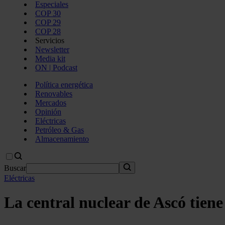
Especiales
COP 30
COP 29
COP 28
Servicios
Newsletter
Media kit
ON | Podcast
Política energética
Renovables
Mercados
Opinión
Eléctricas
Petróleo & Gas
Almacenamiento
Buscar
Eléctricas
La central nuclear de Ascó tie