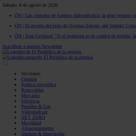
Sábado, 8 de agosto de 2026
ÓN | Las centrales de bombeo hidroeléctrico, la gran ventaja co
ÓN | El secreto del éxito de Octopus Energy: del 'pulpito' Const
ÓN | Joan Groizard: "Si el problema es de control de tensión, l
Suscríbete a nuestra Newsletter
Secciones
Opinión
Política energética
Renovables
Mercados
Eléctricas
Petróleo & Gas
Videopodcast
NET ZERO
Movilidad
Almacenamiento
Startups & Innovación