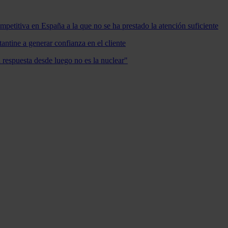
mpetitiva en España a la que no se ha prestado la atención suficiente
antine a generar confianza en el cliente
a respuesta desde luego no es la nuclear"