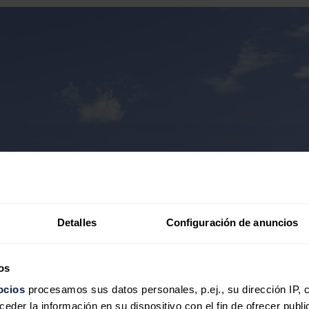
Detalles
Configuración de anuncios
os
ocios
procesamos sus datos personales, p.ej., su dirección IP, 
der la información en su dispositivo con el fin de ofrecer publi