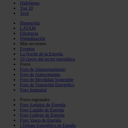
Hidrógeno
Top 10
Tech
Bioenergía
LATAM
Eficiencia
Digitalización
Más secciones
Eventos
La Noche de la Energía
10 claves del sector energético
Foros
Foro de Almacenamiento
Foro de Autoconsumo
Foro de Movilidad Sostenible
Foro de Transición Energética
Foro Industrial
Foros regionales
Foro Andaluz de Energía
Foro Catalán de Energía
Foro Gallego de Energía
Foro Vasco de Energía
I Debate Energético en España