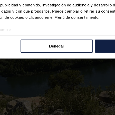
ublicidad y contenido, investigación de audiencia y desarrollo d
 datos y con qué propósitos. Puede cambiar o retirar su consent
n de cookies o clicando en el Menú de consentimiento.
éramos:
 sobre su ubicación geográfica que puede tener una precisión d
tivo analizándolo activamente para buscar características específ
Denegar
re cómo se procesan sus datos personales y establezca sus pr
rar su consentimiento en cualquier momento en la Declaración d
b se usan para personalizar el contenido y los anuncios, ofrecer
s, compartimos información sobre el uso que haga del sitio web 
 análisis web, quienes pueden combinarla con otra información q
r del uso que haya hecho de sus servicios.