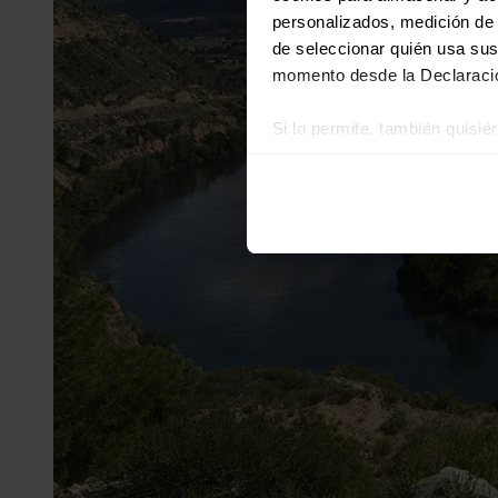
personalizados, medición de p
de seleccionar quién usa sus
momento desde la Declaració
Si lo permite, también quisi
Recopilar información
Identificar su disposi
Obtenga más información sob
datos
. Puede cambiar o reti
Las cookies de este sitio we
y analizar el tráfico. Ademá
redes sociales, publicidad y
que hayan recopilado a parti