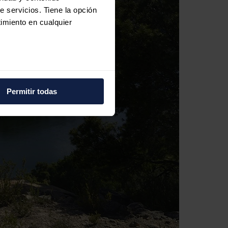
e servicios. Tiene la opción
imiento en cualquier
e varios metros
icas (huellas digitales)
Permitir todas
eferencias en la
sección de
e cookies.
 funciones de redes sociales
con nuestros partners de
ue les haya proporcionado o