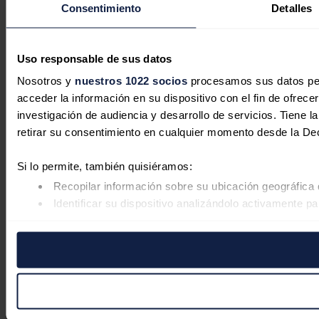
Consentimiento
Detalles
Uso responsable de sus datos
Nosotros y
nuestros 1022 socios
procesamos sus datos pers
acceder la información en su dispositivo con el fin de ofrece
investigación de audiencia y desarrollo de servicios. Tiene 
retirar su consentimiento en cualquier momento desde la De
Si lo permite, también quisiéramos:
Recopilar información sobre su ubicación geográfica 
Identificar su dispositivo analizándolo activamente pa
Obtenga más información sobre cómo se procesan sus datos
retirar su consentimiento en cualquier momento en la Declar
Las cookies de este sitio web se usan para personalizar el co
Además, compartimos información sobre el uso que haga del s
pueden combinarla con otra información que les haya proporc