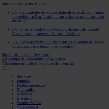
Sábado, 8 de agosto de 2026
ÓN | Las centrales de bombeo hidroeléctrico, la gran ventaja
competitiva en España a la que no se ha prestado la atención
suficiente
ÓN | El secreto del éxito de Octopus Energy: del 'pulpito'
Constantine a generar confianza en el cliente
ÓN | Joan Groizard: "Si el problema es de control de tensión,
la respuesta desde luego no es la nuclear"
Suscríbete a nuestra Newsletter
Secciones
Opinión
Política energética
Renovables
Mercados
Eléctricas
Petróleo & Gas
Videopodcast