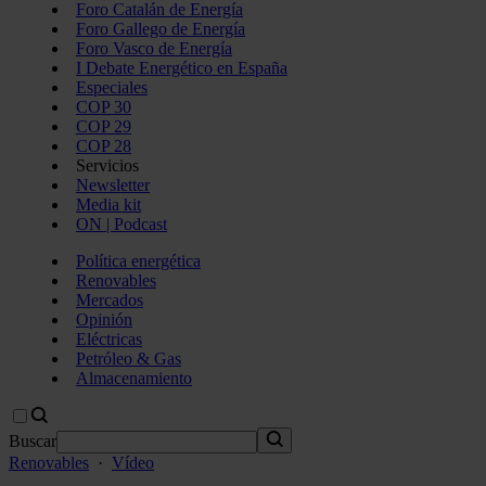
Foro Catalán de Energía
Foro Gallego de Energía
Foro Vasco de Energía
I Debate Energético en España
Especiales
COP 30
COP 29
COP 28
Servicios
Newsletter
Media kit
ON | Podcast
Política energética
Renovables
Mercados
Opinión
Eléctricas
Petróleo & Gas
Almacenamiento
Buscar
Renovables
·
Vídeo