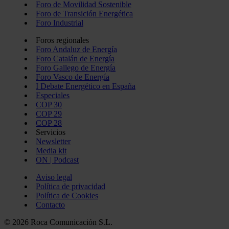
Foro de Movilidad Sostenible
Foro de Transición Energética
Foro Industrial
Foros regionales
Foro Andaluz de Energía
Foro Catalán de Energía
Foro Gallego de Energía
Foro Vasco de Energía
I Debate Energético en España
Especiales
COP 30
COP 29
COP 28
Servicios
Newsletter
Media kit
ON | Podcast
Aviso legal
Política de privacidad
Política de Cookies
Contacto
© 2026 Roca Comunicación S.L.