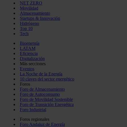
NET ZERO
Movilidad
Almacenamiento
Startups & Innovación
Hidrógeno
Top 10
Tech
Bioenergía
LATAM
Eficiencia
Digitalización
Más secciones
Eventos
La Noche de la Energía
10 claves del sector energético
Foros
Foro de Almacenamiento
Foro de Autoconsumo
Foro de Movilidad Sostenible
Foro de Transición Energética
Foro Industrial
Foros regionales
Foro Andaluz de Energía