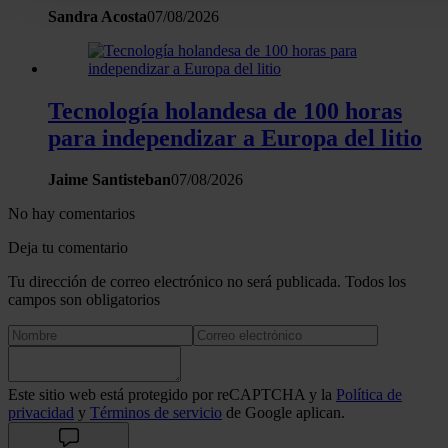
Puede cambiar o retirar su consentimiento en cualquier mo
Sandra Acosta
07/08/2026
la Declaración de cookies.
Las cookies de este sitio web se usan para personalizar el c
y los anuncios, ofrecer funciones de redes sociales y analiza
Tecnología holandesa de 100 horas
tráfico. Además, compartimos información sobre el uso que 
para independizar a Europa del litio
sitio web con nuestros partners de redes sociales, publicida
análisis web, quienes pueden combinarla con otra informació
Jaime Santisteban
07/08/2026
haya proporcionado o que hayan recopilado a partir del uso 
No hay comentarios
hecho de sus servicios.
Deja tu comentario
Tu dirección de correo electrónico no será publicada. Todos los
campos son obligatorios
Este sitio web está protegido por reCAPTCHA y la
Política de
privacidad
y
Términos de servicio
de Google aplican.