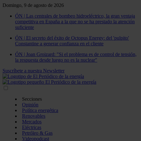
Domingo, 9 de agosto de 2026
ÓN | Las centrales de bombeo hidroeléctrico, la gran ventaja
competitiva en España a la que no se ha prestado la atención
suficiente
ÓN | El secreto del éxito de Octopus Energy: del 'pulpito'
Constantine a generar confianza en el cliente
ÓN | Joan Groizard: "Si el problema es de control de tensión,
la respuesta desde luego no es la nuclear"
Suscríbete a nuestra Newsletter
Secciones
Opinión
Política energética
Renovables
Mercados
Eléctricas
Petróleo & Gas
Videopodcast