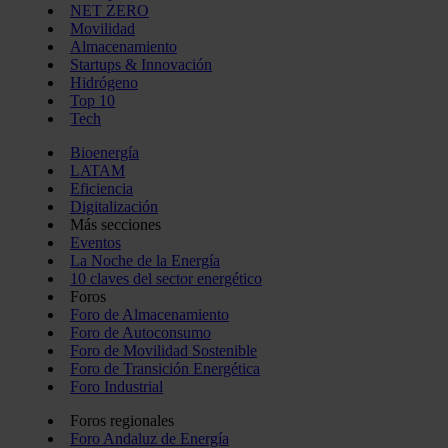
NET ZERO
Movilidad
Almacenamiento
Startups & Innovación
Hidrógeno
Top 10
Tech
Bioenergía
LATAM
Eficiencia
Digitalización
Más secciones
Eventos
La Noche de la Energía
10 claves del sector energético
Foros
Foro de Almacenamiento
Foro de Autoconsumo
Foro de Movilidad Sostenible
Foro de Transición Energética
Foro Industrial
Foros regionales
Foro Andaluz de Energía