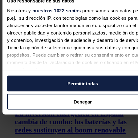
Uso responsable de sus datos
energética
Nosotros y
nuestros 1022 socios
procesamos sus datos pe
p.ej., su dirección IP, con tecnologías como las cookies para
Jaime Santisteban
09/08/2026
almacenar y acceder la información en su dispositivo con el 
ofrecer publicidad y contenido personalizados, medición de p
y contenido, investigación de audiencia y desarrollo de servi
Tiene la opción de seleccionar quién usa sus datos y con qu
China busca el pico de emisiones
propósitos. Puede cambiar o retirar su consentimiento en cu
industriales antes de 2030 con nuevo
momento desde la Declaración de cookies o clicando en el 
plan quinquenal verde
consentimiento.
Jaime Santisteban
07/08/2026
Permitir todas
Si lo permite, también quisiéramos:
Recopilar información sobre su ubicación geográfica
puede tener una precisión de varios metros
Denegar
Identificar su dispositivo analizándolo activamente p
La inversión energética en España
características específicas (huellas digitales)
cambia de rumbo: las baterías y las
Obtenga más información sobre cómo se procesan sus dato
redes sustituyen al boom renovable
personales y establezca sus preferencias en la
sección de 