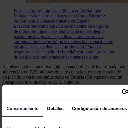
Polestar Energy impulsa el liderazgo de Battman
Storage en la histórica alianza con Grupo Elecnor y
Gotion para el almacenamiento en España
El sector renovable español se encuentra en un punto
de inflexión crítico. Tras una década de despliegue
masivo de energía solar y eólica, la red eléctrica se
enfrenta a un desafío sin precedentes: la incapacidad de
gestionar los excedentes de producción. Para dar
respuesta a este "cuello de botella" estructural, nace una
de las alianzas industriales más potentes del año.
Asimismo, a la cooperativa guipuzcoana Orkli se le ha estimado una
subvención de 7,99 millones de euros para la puesta en marcha de
un plan de inversiones industriales en Ordizia (Guipuzcoa), con un
presupuesto total de más de 53,31 millones.
Noticias relacionadas
Consentimiento
Detalles
Configuración de anuncios
Cuba dispara su dependencia de la
fotovoltaica china ante su peor crisis