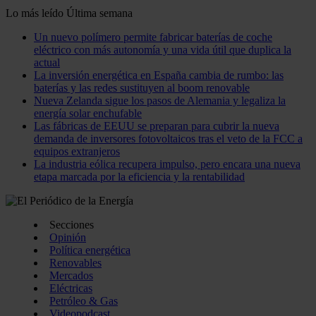
Lo más leído
Última semana
Un nuevo polímero permite fabricar baterías de coche
eléctrico con más autonomía y una vida útil que duplica la
actual
La inversión energética en España cambia de rumbo: las
baterías y las redes sustituyen al boom renovable
Nueva Zelanda sigue los pasos de Alemania y legaliza la
energía solar enchufable
Las fábricas de EEUU se preparan para cubrir la nueva
demanda de inversores fotovoltaicos tras el veto de la FCC a
equipos extranjeros
La industria eólica recupera impulso, pero encara una nueva
etapa marcada por la eficiencia y la rentabilidad
Secciones
Opinión
Política energética
Renovables
Mercados
Eléctricas
Petróleo & Gas
Videopodcast