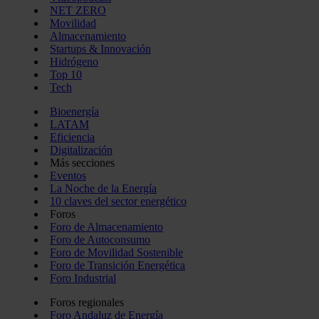
NET ZERO
Movilidad
Almacenamiento
Startups & Innovación
Hidrógeno
Top 10
Tech
Bioenergía
LATAM
Eficiencia
Digitalización
Más secciones
Eventos
La Noche de la Energía
10 claves del sector energético
Foros
Foro de Almacenamiento
Foro de Autoconsumo
Foro de Movilidad Sostenible
Foro de Transición Energética
Foro Industrial
Foros regionales
Foro Andaluz de Energía