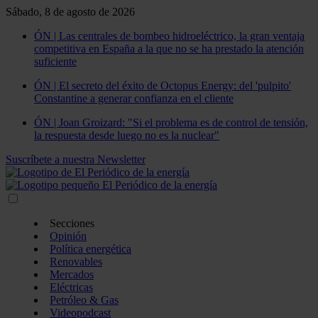
Sábado, 8 de agosto de 2026
ÓN | Las centrales de bombeo hidroeléctrico, la gran ventaja
competitiva en España a la que no se ha prestado la atención
suficiente
ÓN | El secreto del éxito de Octopus Energy: del 'pulpito'
Constantine a generar confianza en el cliente
ÓN | Joan Groizard: "Si el problema es de control de tensión,
la respuesta desde luego no es la nuclear"
Suscríbete a nuestra Newsletter
Secciones
Opinión
Política energética
Renovables
Mercados
Eléctricas
Petróleo & Gas
Videopodcast