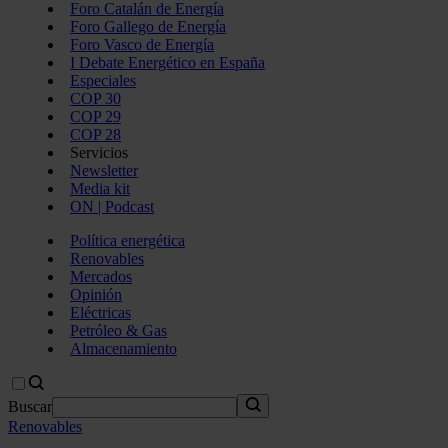
Foro Catalán de Energía
Foro Gallego de Energía
Foro Vasco de Energía
I Debate Energético en España
Especiales
COP 30
COP 29
COP 28
Servicios
Newsletter
Media kit
ON | Podcast
Política energética
Renovables
Mercados
Opinión
Eléctricas
Petróleo & Gas
Almacenamiento
Buscar
Renovables