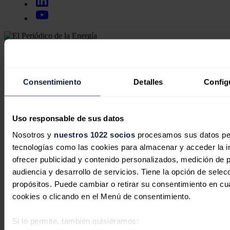
Secciones
Opinión
Política energética
Renovables
Consentimiento
Detalles
Config
Mercados
Eléctricas
Petróleo & Gas
Videopodcast
Uso responsable de sus datos
NET ZERO
Nosotros y
nuestros 1022 socios
procesamos sus datos pers
Movilidad
Almacenamiento
tecnologías como las cookies para almacenar y acceder la in
Startups & Innovación
ofrecer publicidad y contenido personalizados, medición de p
Hidrógeno
audiencia y desarrollo de servicios. Tiene la opción de sele
Top 10
Tech
propósitos. Puede cambiar o retirar su consentimiento en c
cookies o clicando en el Menú de consentimiento.
Bioenergía
LATAM
Eficiencia
Si lo permite, también quisiéramos:
Digitalización