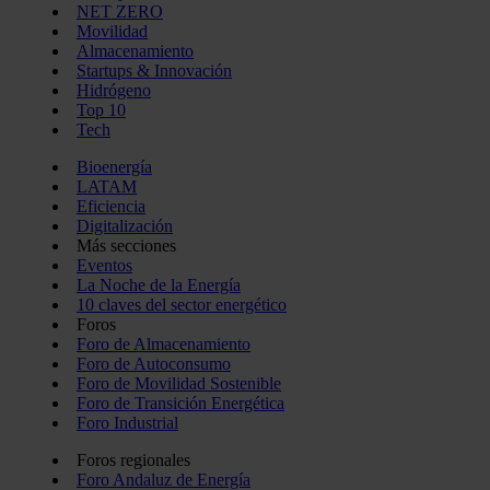
NET ZERO
Movilidad
Almacenamiento
Startups & Innovación
Hidrógeno
Top 10
Tech
Bioenergía
LATAM
Eficiencia
Digitalización
Más secciones
Eventos
La Noche de la Energía
10 claves del sector energético
Foros
Foro de Almacenamiento
Foro de Autoconsumo
Foro de Movilidad Sostenible
Foro de Transición Energética
Foro Industrial
Foros regionales
Foro Andaluz de Energía