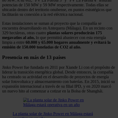
80 MW. A su vez, “FV La Puebla 3” y “FV La Puebla 4” tendrán
potencias de 150 MW y 59 MW respectivamente. Todas ellas se
ubicarán dentro del territorio onubense, en puntos estratégicos que
facilitarán su conexión a la red eléctrica nacional.
Estas instalaciones se suman al proyecto que la compañía se
encuentra desarrollando en Antequera (Málaga). En un recinto con
329 hectáreas, otras cuatro
plantas solares producirán 175
megavatios al año,
lo que permitirá abastecer con esta energía
limpia a entre
60.000 y 65.000 hogares anualmente y evitará la
emisión de 150.000 toneladas de CO2 al año.
Presencia en más de 13 países
Jinko Power fue fundada en 2011 por Xiande Li con el propósito de
liderar la transición energética global. Desde entonces, la compañía
ha centrado su actividad en el desarrollo de proyectos de energía
solar fotovoltaica y almacenamiento con baterías. En 2015, inició su
expansión internacional a través de su filial IPD, y en 2020 marcó
un nuevo hito al comenzar a cotizar en la Bolsa de Shanghái.
La planta solar de Jinko Power en Málaga estará