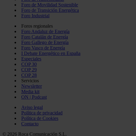
Foro de Movilidad Sostenible
Foro de Transición Energética
Foro Industrial
Foros regionales
Foro Andaluz de Energía
Foro Catalán de Energía
Foro Gallego de Energía
Foro Vasco de Energía
I Debate Energético en España
Especiales
COP 30
COP 29
COP 28
Servicios
Newsletter
Media kit
ON | Podcast
Aviso legal
Política de privacidad
Política de Cookies
Contacto
© 2026 Roca Comunicación S.L.