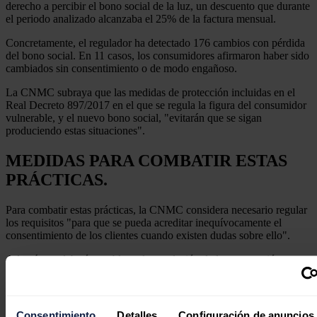
derecho a percibir el bono social de la luz, un descuento que durante
el periodo analizado alcanzaba el 25% de la factura mensual.
Concretamente, el regulador ha detectado 176 cambios con pérdida
del bono social. En 11 casos, los consumidores afirmaron haber sido
cambiados sin consentimiento o de modo engañoso.
La CNMC subraya que las medidas de protección incluidas en el
Real Decreto 897/2017 en el que se regula la figura del consumidor
vulnerable, y el nuevo bono social, "evitarán que se sigan
produciendo estas situaciones".
MEDIDAS PARA COMBATIR ESTAS
PRÁCTICAS.
Para combatir estas prácticas, la CNMC considera necesario regular
los requisitos "para que se pueda acreditar inequívocamente el
consentimiento de los clientes cuando existen dudas sobre ello".
Además, se debería establecer la regulación de la contratación
telefónica en el caso del sector eléctrico, "simétrica a la existente en
el sector gasista".
Adicionalmente, como ya ha recomendado el organismo en otras
Consentimiento
Detalles
Configuración de anuncios