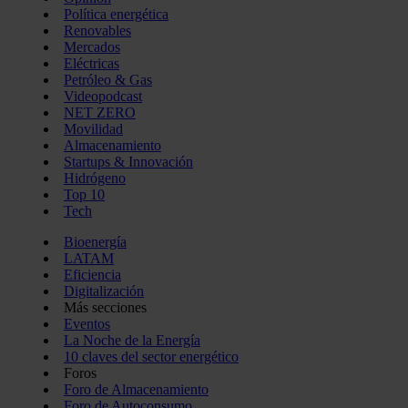
Política energética
Renovables
Mercados
Eléctricas
Petróleo & Gas
Videopodcast
NET ZERO
Movilidad
Almacenamiento
Startups & Innovación
Hidrógeno
Top 10
Tech
Bioenergía
LATAM
Eficiencia
Digitalización
Más secciones
Eventos
La Noche de la Energía
10 claves del sector energético
Foros
Foro de Almacenamiento
Foro de Autoconsumo