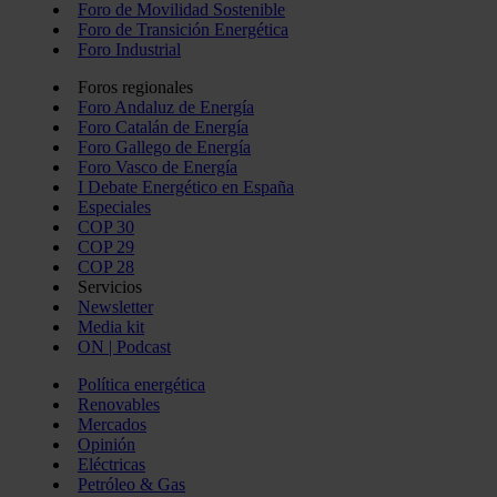
Foro de Movilidad Sostenible
Foro de Transición Energética
Foro Industrial
Foros regionales
Foro Andaluz de Energía
Foro Catalán de Energía
Foro Gallego de Energía
Foro Vasco de Energía
I Debate Energético en España
Especiales
COP 30
COP 29
COP 28
Servicios
Newsletter
Media kit
ON | Podcast
Política energética
Renovables
Mercados
Opinión
Eléctricas
Petróleo & Gas