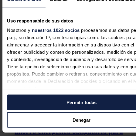
ocasiones, considera que las empresas deberían incrementar los
controles a los agentes de venta.
Noticias relacionadas
Uso responsable de sus datos
Nosotros y
nuestros 1022 socios
procesamos sus datos pe
p.ej., su dirección IP, con tecnologías como las cookies para
almacenar y acceder la información en su dispositivo con el 
La CNMC fija en 38,7 millones costes
ofrecer publicidad y contenido personalizados, medición de p
de reposición por el apagón y los
y contenido, investigación de audiencia y desarrollo de servi
Tiene la opción de seleccionar quién usa sus datos y con qu
repartirá en la factura durante un
propósitos. Puede cambiar o retirar su consentimiento en cu
año
momento desde la Declaración de cookies o clicando en el 
consentimiento.
Redacción
03/08/2026
Permitir todas
Si lo permite, también quisiéramos:
Recopilar información sobre su ubicación geográfica
puede tener una precisión de varios metros
Denegar
El Gobierno cambia las reglas del
Identificar su dispositivo analizándolo activamente p
ahorro energético obligatorio para
características específicas (huellas digitales)