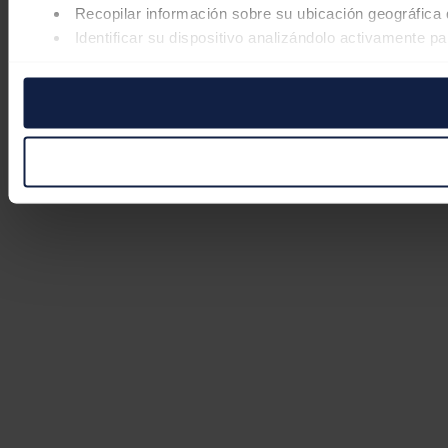
Recopilar información sobre su ubicación geográfica 
Identificar su dispositivo analizándolo activamente pa
Obtenga más información sobre cómo se procesan sus datos
retirar su consentimiento en cualquier momento en la Declar
Las cookies de este sitio web se usan para personalizar el co
Además, compartimos información sobre el uso que haga del s
pueden combinarla con otra información que les haya proporc