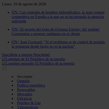
Lunes, 10 de agosto de 2026
ÓN | Las centrales de bombeo hidroeléctrico, la gran ventaja
competitiva en España a la que no se ha prestado la atención
suficiente
ÓN | El secreto del éxito de Octopus Energy: del 'pulpito'
Constantine a generar confianza en el cliente
ÓN | Joan Groizard: "Si el problema es de control de tensión,
la respuesta desde luego no es la nuclear"
Suscríbete a nuestra Newsletter
Secciones
Opinión
Política energética
Renovables
Mercados
Eléctricas
Petróleo & Gas
Videopodcast