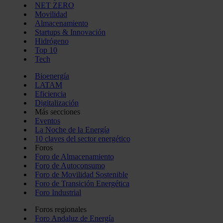
NET ZERO
Movilidad
Almacenamiento
Startups & Innovación
Hidrógeno
Top 10
Tech
Bioenergía
LATAM
Eficiencia
Digitalización
Más secciones
Eventos
La Noche de la Energía
10 claves del sector energético
Foros
Foro de Almacenamiento
Foro de Autoconsumo
Foro de Movilidad Sostenible
Foro de Transición Energética
Foro Industrial
Foros regionales
Foro Andaluz de Energía