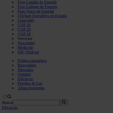
Foro Catalán de Energía
Foro Gallego de Energía
Foro Vasco de Energía
I Debate Energético en España
Especiales
COP 30
COP 29
COP 28
Servicios
Newsletter
Media kit
ON | Podcast
Política energética
Renovables
Mercados
Opinión
Eléctricas
Petróleo & Gas
Almacenamiento
Buscar
Eléctricas