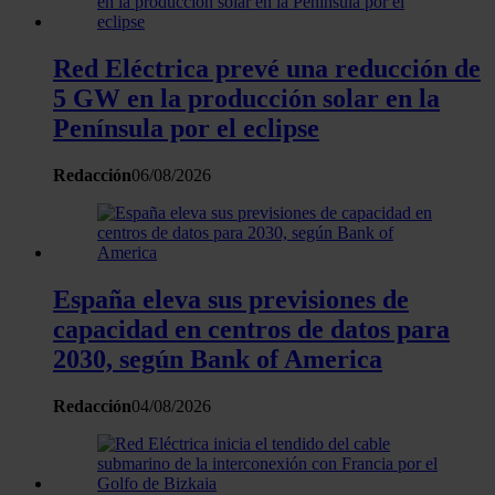
momento en la Declaración de cookies.
Red Eléctrica prevé una reducción de
Las cookies de este sitio web se usan para personalizar el
5 GW en la producción solar en la
contenido y los anuncios, ofrecer funciones de redes sociale
Península por el eclipse
analizar el tráfico. Además, compartimos información sobre 
uso que haga del sitio web con nuestros partners de redes
Redacción
06/08/2026
sociales, publicidad y análisis web, quienes pueden combina
con otra información que les haya proporcionado o que haya
recopilado a partir del uso que haya hecho de sus servicios.
España eleva sus previsiones de
capacidad en centros de datos para
2030, según Bank of America
Redacción
04/08/2026