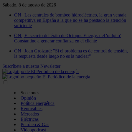
Sábado, 8 de agosto de 2026
ÓN | Las centrales de bombeo hidroeléctrico, la gran ventaja
competitiva en España a la que no se ha prestado la atención
suficiente
ÓN | El secreto del éxito de Octopus Energy: del 'pulpito'
Constantine a generar confianza en el cliente
ÓN | Joan Groizard: "Si el problema es de control de tensión,
la respuesta desde luego no es la nuclear"
Suscríbete a nuestra Newsletter
Secciones
Opinión
Política energética
Renovables
Mercados
Eléctricas
Petróleo & Gas
Videopodcast