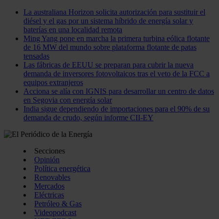
La australiana Horizon solicita autorización para sustituir el
diésel y el gas por un sistema híbrido de energía solar y
baterías en una localidad remota
Ming Yang pone en marcha la primera turbina eólica flotante
de 16 MW del mundo sobre plataforma flotante de patas
tensadas
Las fábricas de EEUU se preparan para cubrir la nueva
demanda de inversores fotovoltaicos tras el veto de la FCC a
equipos extranjeros
Acciona se alía con IGNIS para desarrollar un centro de datos
en Segovia con energía solar
India sigue dependiendo de importaciones para el 90% de su
demanda de crudo, según informe CII-EY
Secciones
Opinión
Política energética
Renovables
Mercados
Eléctricas
Petróleo & Gas
Videopodcast