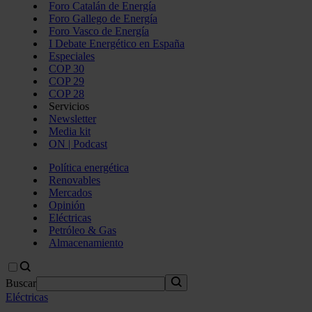
Foro Catalán de Energía
Foro Gallego de Energía
Foro Vasco de Energía
I Debate Energético en España
Especiales
COP 30
COP 29
COP 28
Servicios
Newsletter
Media kit
ON | Podcast
Política energética
Renovables
Mercados
Opinión
Eléctricas
Petróleo & Gas
Almacenamiento
Buscar
Eléctricas