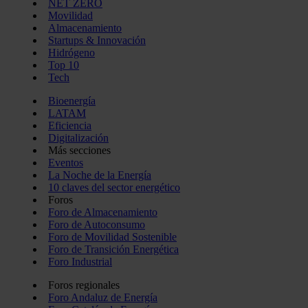
NET ZERO
Movilidad
Almacenamiento
Startups & Innovación
Hidrógeno
Top 10
Tech
Bioenergía
LATAM
Eficiencia
Digitalización
Más secciones
Eventos
La Noche de la Energía
10 claves del sector energético
Foros
Foro de Almacenamiento
Foro de Autoconsumo
Foro de Movilidad Sostenible
Foro de Transición Energética
Foro Industrial
Foros regionales
Foro Andaluz de Energía