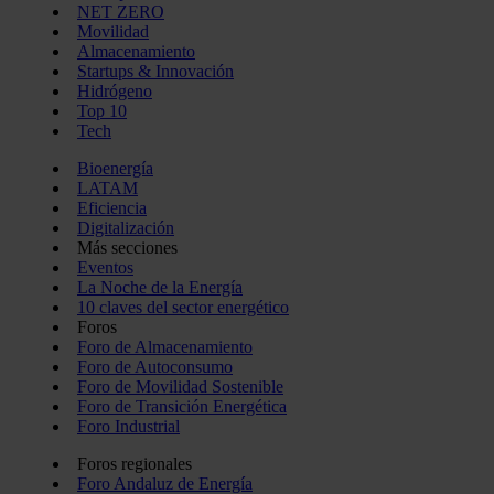
NET ZERO
Movilidad
Almacenamiento
Startups & Innovación
Hidrógeno
Top 10
Tech
Bioenergía
LATAM
Eficiencia
Digitalización
Más secciones
Eventos
La Noche de la Energía
10 claves del sector energético
Foros
Foro de Almacenamiento
Foro de Autoconsumo
Foro de Movilidad Sostenible
Foro de Transición Energética
Foro Industrial
Foros regionales
Foro Andaluz de Energía