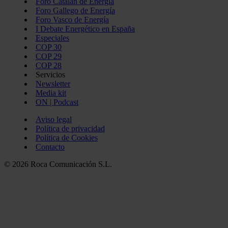
Foro Catalán de Energía
Foro Gallego de Energía
Foro Vasco de Energía
I Debate Energético en España
Especiales
COP 30
COP 29
COP 28
Servicios
Newsletter
Media kit
ON | Podcast
Aviso legal
Política de privacidad
Política de Cookies
Contacto
© 2026 Roca Comunicación S.L.