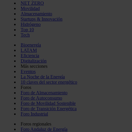
NET ZERO
Movilidad
Almacenamiento
Startups & Innovación
Hidrógeno
Top 10
Tech
Bioenergía
LATAM
Eficiencia
Digitalización
Más secciones
Eventos
La Noche de la Energía
10 claves del sector energético
Foros
Foro de Almacenamiento
Foro de Autoconsumo
Foro de Movilidad Sostenible
Foro de Transición Energética
Foro Industrial
Foros regionales
Foro Andaluz de Energía