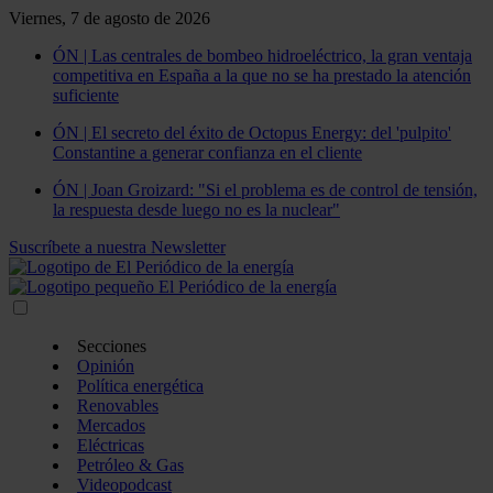
Viernes, 7 de agosto de 2026
ÓN | Las centrales de bombeo hidroeléctrico, la gran ventaja
competitiva en España a la que no se ha prestado la atención
suficiente
ÓN | El secreto del éxito de Octopus Energy: del 'pulpito'
Constantine a generar confianza en el cliente
ÓN | Joan Groizard: "Si el problema es de control de tensión,
la respuesta desde luego no es la nuclear"
Suscríbete a nuestra Newsletter
Secciones
Opinión
Política energética
Renovables
Mercados
Eléctricas
Petróleo & Gas
Videopodcast