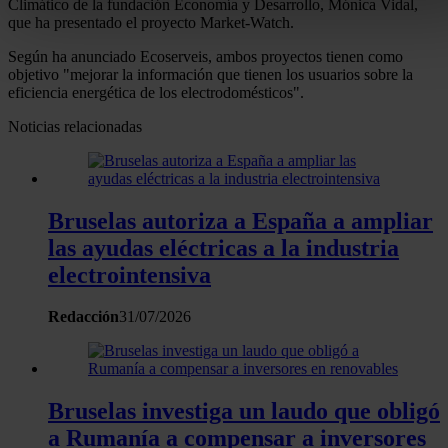
Climático de la fundación Economía y Desarrollo, Mónica Vidal,
buscar características específicas (huellas digitales)
que ha presentado el proyecto Market-Watch.
Obtenga más información sobre cómo se procesan sus dato
Según ha anunciado Ecoserveis, ambos proyectos tienen como
personales y establezca sus preferencias en la
sección de
objetivo "mejorar la información que tienen los usuarios sobre la
datos
. Puede cambiar o retirar su consentimiento en cualqui
eficiencia energética de los electrodomésticos".
momento en la Declaración de cookies.
Noticias relacionadas
Las cookies de este sitio web se usan para personalizar el
contenido y los anuncios, ofrecer funciones de redes sociale
analizar el tráfico. Además, compartimos información sobre 
Bruselas autoriza a España a ampliar
uso que haga del sitio web con nuestros partners de redes
las ayudas eléctricas a la industria
sociales, publicidad y análisis web, quienes pueden combina
electrointensiva
con otra información que les haya proporcionado o que haya
recopilado a partir del uso que haya hecho de sus servicios.
Redacción
31/07/2026
Bruselas investiga un laudo que obligó
a Rumanía a compensar a inversores