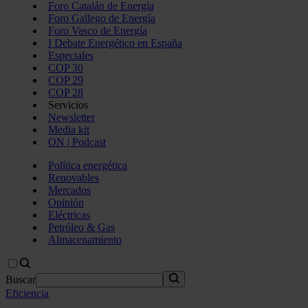
Foro Catalán de Energía
Foro Gallego de Energía
Foro Vasco de Energía
I Debate Energético en España
Especiales
COP 30
COP 29
COP 28
Servicios
Newsletter
Media kit
ON | Podcast
Política energética
Renovables
Mercados
Opinión
Eléctricas
Petróleo & Gas
Almacenamiento
Buscar
Eficiencia