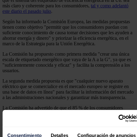
que el sistema del etiquetado de eficiencia energética en la UE sea
más claro y coherente para los consumidores,
tal y como adelantó
este diario el pasado julio
.
Según ha informado la Comisión Europea, las medidas propuestas
tienen como objetivo "permitir que los consumidores puedan con
suficiente conocimiento de causa tomar decisiones que les ayuden a
ahorrar energía y dinero" y priorizar la eficiencia energética, en el
marco de la Estrategia para la Unión Energética.
La Comisión ha propuesto como primera medida "crear una única
escala de etiquetado energético que vaya de la A a la G", ya que es
"suficientemente conocida y eficaz" y facilita la comprensión a los
usuarios.
La segunda medida propuesta es que "cualquier nuevo aparato
eléctrico que se comercialice en el mercado europeo se registre en
una base de datos en línea" para facilitar la información del mercado
a las administraciones nacionales y garantizar más transparencia.
La Comisión ha advertido de que el 85 % de los consumidores
europeos se fijan en el etiquetado energético en el momento de
comprar un aparato eléctrico, pero "un resultado tan positivo hace
que actualmente al consumidor le vuelva a resultar difícil elegir el
aparato más eficiente".
Consentimiento
Detalles
Configuración de anuncios