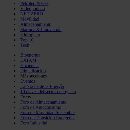
Petróleo & Gas
Videopodcast
NET ZERO
Movilidad
Almacenamiento
Startups & Innovación
Hidrógeno
Top 10
Tech
Bioenergía
LATAM
Eficiencia
Digitalización
Más secciones
Eventos
La Noche de la Energía
10 claves del sector energético
Foros
Foro de Almacenamiento
Foro de Autoconsumo
Foro de Movilidad Sostenible
Foro de Transición Energética
Foro Industrial