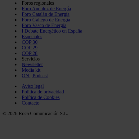
Foros regionales
Foro Andaluz de Energía
Foro Catalán de Energía
Foro Gallego de Energía
Foro Vasco de Energía
I Debate Energético en España
Especiales
COP 30
COP 29
COP 28
Servicios
Newsletter
Media kit
ON | Podcast
Aviso legal
Política de privacidad
Política de Cookies
Contacto
© 2026 Roca Comunicación S.L.