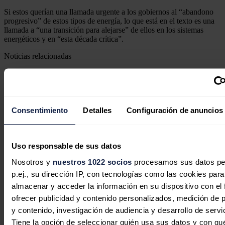
Si estos querían una llamada urgente a los gobiernos al “abandono
progresivo” de estos tipos de energía, lo que está en el texto es una
llamada a “una transición para alejarse” de ellos en los sistemas
energéticos y en “esta década crítica”.
Noticias relacionadas
La industria que no pueda electrificar
Consentimiento
Detalles
Configuración de anuncios
podrá contabilizar como CAEs
actuaciones de eficiencia con
Uso responsable de sus datos
combustibles fósiles
Nosotros y
nuestros 1022 socios
procesamos sus datos pe
p.ej., su dirección IP, con tecnologías como las cookies para
Sandra Acosta
26/06/2026
almacenar y acceder la información en su dispositivo con el 
ofrecer publicidad y contenido personalizados, medición de p
y contenido, investigación de audiencia y desarrollo de servi
Los subsidios a los combustibles
Tiene la opción de seleccionar quién usa sus datos y con qu