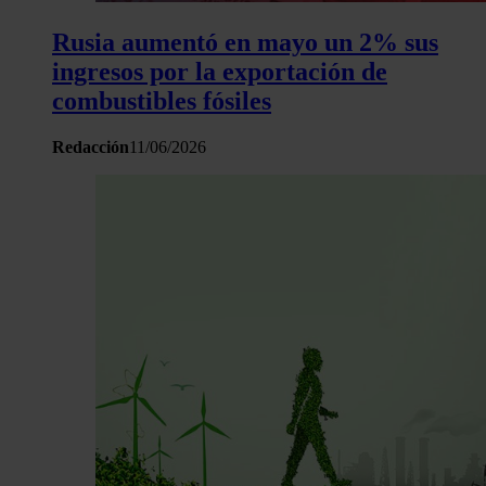
análisis web, quienes pueden combinarla con otra informació
haya proporcionado o que hayan recopilado a partir del uso 
Rusia aumentó en mayo un 2% sus
hecho de sus servicios.
ingresos por la exportación de
combustibles fósiles
Redacción
11/06/2026