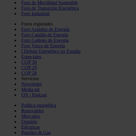
Foro de Movilidad Sostenible
Foro de Transición Energética
Foro Industrial
Foros regionales
Foro Andaluz de Energía
Foro Catalán de Energía
Foro Gallego de Energía
Foro Vasco de Energía
I Debate Energético en España
Especiales
COP 30
COP 29
COP 28
Servicios
Newsletter
Media kit
ON | Podcast
Política energética
Renovables
Mercados
Opinión
Eléctricas
Petróleo & Gas