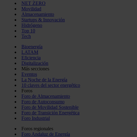
NET ZERO
Movilidad
Almacenamiento
Startups & Innovación
Hidrógeno
Top 10
Tech
Bioenergía
LATAM
Eficiencia
Digitalización
Más secciones
Eventos
La Noche de la Energía
10 claves del sector energético
Foros
Foro de Almacenamiento
Foro de Autoconsumo
Foro de Movilidad Sostenible
Foro de Transición Energética
Foro Industrial
Foros regionales
Foro Andaluz de Energía