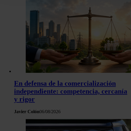
la Declaración de cookies.
Las cookies de este sitio web se usan para personalizar el c
y los anuncios, ofrecer funciones de redes sociales y analiza
tráfico. Además, compartimos información sobre el uso que 
sitio web con nuestros partners de redes sociales, publicida
análisis web, quienes pueden combinarla con otra informació
haya proporcionado o que hayan recopilado a partir del uso 
hecho de sus servicios.
En defensa de la comercialización
independiente: competencia, cercanía
y rigor
Javier Colón
06/08/2026