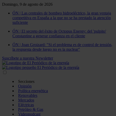
Domingo, 9 de agosto de 2026
ÓN | Las centrales de bombeo hidroeléctrico, la gran ventaja
competitiva en España a la que no se ha prestado la atención
suficiente
ÓN | El secreto del éxito de Octopus Energy: del 'pulpito'
Constantine a generar confianza en el cliente
ÓN | Joan Groizard: "Si el problema es de control de tensión,
la respuesta desde luego no es la nuclear"
Suscríbete a nuestra Newsletter
Secciones
Opinión
Política energética
Renovables
Mercados
Eléctricas
Petróleo & Gas
Videopodcast