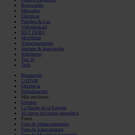
Renovables
Mercados
Eléctricas
Petróleo & Gas
Videopodcast
NET ZERO
Movilidad
Almacenamiento
Startups & Innovación
Hidrógeno
Top 10
Tech
Bioenergía
LATAM
Eficiencia
Digitalización
Más secciones
Eventos
La Noche de la Energía
10 claves del sector energético
Foros
Foro de Almacenamiento
Foro de Autoconsumo
Foro de Movilidad Sostenible