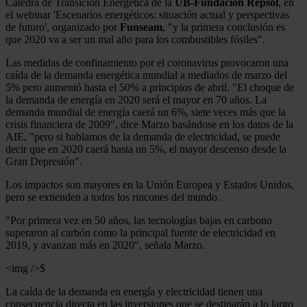
Cátedra de Transición Energética de la
UB-Fundación Repsol
, en
el webinar 'Escenarios energéticos: situación actual y perspectivas
de futuro', organizado por
Funseam
, "y la primera conclusión es
que 2020 va a ser un mal año para los combustibles fósiles".
Las medidas de confinamiento por el coronavirus provocaron una
caída de la demanda energética mundial a mediados de marzo del
5% pero aumentó hasta el 50% a principios de abril. "El choque de
la demanda de energía en 2020 será el mayor en 70 años. La
demanda mundial de energía caerá un 6%, siete veces más que la
crisis financiera de 2009", dice Marzo basándose en los datos de la
AIE, "pero si hablamos de la demanda de electricidad, se puede
decir que en 2020 caerá hasta un 5%, el mayor descenso desde la
Gran Depresión".
Los impactos son mayores en la Unión Europea y Estados Unidos,
pero se extienden a todos los rincones del mundo.
"Por primera vez en 50 años, las tecnologías bajas en carbono
superaron al carbón como la principal fuente de electricidad en
2019, y avanzan más en 2020", señala Marzo.
<img />$
La caída de la demanda en energía y electricidad tienen una
consecuencia directa en las inversiones que se destinarán a lo largo