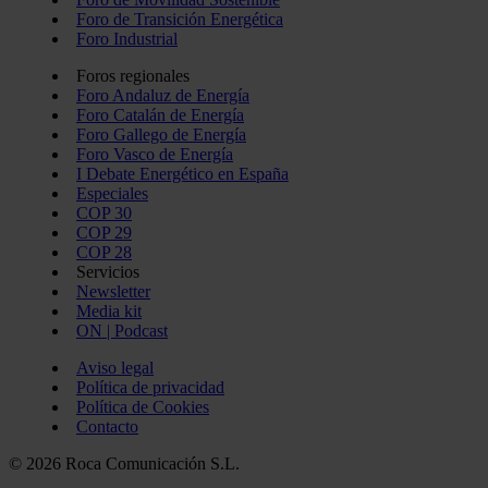
Foro de Transición Energética
Foro Industrial
Foros regionales
Foro Andaluz de Energía
Foro Catalán de Energía
Foro Gallego de Energía
Foro Vasco de Energía
I Debate Energético en España
Especiales
COP 30
COP 29
COP 28
Servicios
Newsletter
Media kit
ON | Podcast
Aviso legal
Política de privacidad
Política de Cookies
Contacto
© 2026 Roca Comunicación S.L.