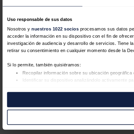
Uso responsable de sus datos
Nosotros y
nuestros 1022 socios
procesamos sus datos pers
acceder la información en su dispositivo con el fin de ofrece
investigación de audiencia y desarrollo de servicios. Tiene 
retirar su consentimiento en cualquier momento desde la De
Si lo permite, también quisiéramos:
Recopilar información sobre su ubicación geográfica 
Identificar su dispositivo analizándolo activamente pa
Obtenga más información sobre cómo se procesan sus datos
retirar su consentimiento en cualquier momento en la Declar
Las cookies de este sitio web se usan para personalizar el co
Además, compartimos información sobre el uso que haga del s
pueden combinarla con otra información que les haya proporc