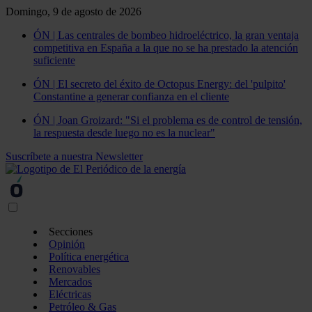
Domingo, 9 de agosto de 2026
ÓN | Las centrales de bombeo hidroeléctrico, la gran ventaja
competitiva en España a la que no se ha prestado la atención
suficiente
ÓN | El secreto del éxito de Octopus Energy: del 'pulpito'
Constantine a generar confianza en el cliente
ÓN | Joan Groizard: "Si el problema es de control de tensión,
la respuesta desde luego no es la nuclear"
Suscríbete a nuestra Newsletter
Secciones
Opinión
Política energética
Renovables
Mercados
Eléctricas
Petróleo & Gas