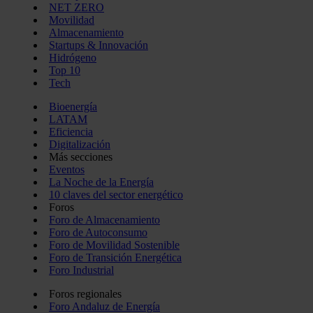
NET ZERO
Movilidad
Almacenamiento
Startups & Innovación
Hidrógeno
Top 10
Tech
Bioenergía
LATAM
Eficiencia
Digitalización
Más secciones
Eventos
La Noche de la Energía
10 claves del sector energético
Foros
Foro de Almacenamiento
Foro de Autoconsumo
Foro de Movilidad Sostenible
Foro de Transición Energética
Foro Industrial
Foros regionales
Foro Andaluz de Energía