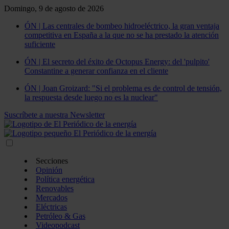
Domingo, 9 de agosto de 2026
ÓN | Las centrales de bombeo hidroeléctrico, la gran ventaja
competitiva en España a la que no se ha prestado la atención
suficiente
ÓN | El secreto del éxito de Octopus Energy: del 'pulpito'
Constantine a generar confianza en el cliente
ÓN | Joan Groizard: "Si el problema es de control de tensión,
la respuesta desde luego no es la nuclear"
Suscríbete a nuestra Newsletter
Secciones
Opinión
Política energética
Renovables
Mercados
Eléctricas
Petróleo & Gas
Videopodcast