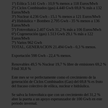
1º) Eólica 5.141 Gwh - 10,9 % menos a 118 Euros/Mwh
2º) Ciclos Combinados (gas) 4.440 Gwh 69,8 % más a 132
Euros/Mwh
3º) Nuclear 4.236 Gwh - 15,1 % menos a 121 Euros/Mwh
4º) Hidráulica + Bombeo 2.795 Gwh - 35 % menos a 136
Euros/Mwh
5º) Fotovoltaica 2.407 Gwh 31,2 % más a 106 Euros/Mwh
6º) Cogeneración (gas) 1.513 Gwh 29,1 % más a 122
Euros/Mwh
7º) Varios 962 Gwh
TOTAL, GENERACION 21.494 Gwh - 0,3 % menos.
Exportación 598 Gwh - 22,4 % menos.
Renovables 49,5 % Nuclear 19,7 % libre de emisiones 69,2 %
Fósil 30,8 %
Este mes se ve perfectamente como el crecimiento de la
generación de Ciclos Combinados (Gas) del 69,8 % es fruto
del fracaso colectivo de eólica, nuclear e hidráulica.
Se salva la fotovoltaica que con un crecimiento del 31,2 %
abre la puerta a un apoyo esperanzador de 100 Gwh en este
periodo invernal.