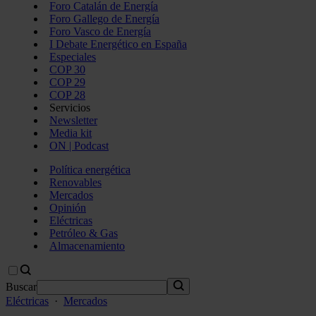
Foro Catalán de Energía
Foro Gallego de Energía
Foro Vasco de Energía
I Debate Energético en España
Especiales
COP 30
COP 29
COP 28
Servicios
Newsletter
Media kit
ON | Podcast
Política energética
Renovables
Mercados
Opinión
Eléctricas
Petróleo & Gas
Almacenamiento
Buscar
Eléctricas
·
Mercados