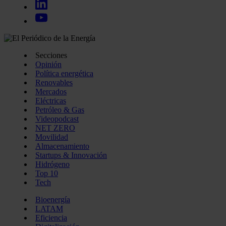
Secciones
Opinión
Política energética
Renovables
Mercados
Eléctricas
Petróleo & Gas
Videopodcast
NET ZERO
Movilidad
Almacenamiento
Startups & Innovación
Hidrógeno
Top 10
Tech
Bioenergía
LATAM
Eficiencia