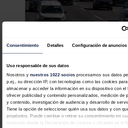
La edad media del parque
Consentimiento
Detalles
Configuración de anuncios
automovilístico español vuelve a
aumentar en 2025 hasta los 14,6 años
Uso responsable de sus datos
Redacción
06/08/2026
Nosotros y
nuestros 1022 socios
procesamos sus datos pe
p.ej., su dirección IP, con tecnologías como las cookies para
almacenar y acceder la información en su dispositivo con el 
ofrecer publicidad y contenido personalizados, medición de p
y contenido, investigación de audiencia y desarrollo de servi
Tiene la opción de seleccionar quién usa sus datos y con qu
propósitos. Puede cambiar o retirar su consentimiento en cu
momento desde la Declaración de cookies o clicando en el 