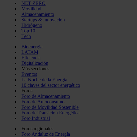
NET ZERO
Movilidad
Almacenamiento
Startups & Innovación
Hidrógeno
Top 10
Tech
Bioenergía
LATAM
Eficiencia
Digitalización
Más secciones
Eventos
La Noche de la Energía
10 claves del sector energético
Foros
Foro de Almacenamiento
Foro de Autoconsumo
Foro de Movilidad Sostenible
Foro de Transición Energética
Foro Industrial
Foros regionales
Foro Andaluz de Energía