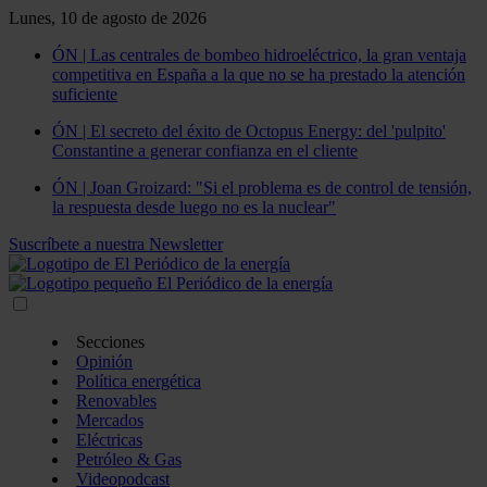
Lunes, 10 de agosto de 2026
ÓN | Las centrales de bombeo hidroeléctrico, la gran ventaja
competitiva en España a la que no se ha prestado la atención
suficiente
ÓN | El secreto del éxito de Octopus Energy: del 'pulpito'
Constantine a generar confianza en el cliente
ÓN | Joan Groizard: "Si el problema es de control de tensión,
la respuesta desde luego no es la nuclear"
Suscríbete a nuestra Newsletter
Secciones
Opinión
Política energética
Renovables
Mercados
Eléctricas
Petróleo & Gas
Videopodcast