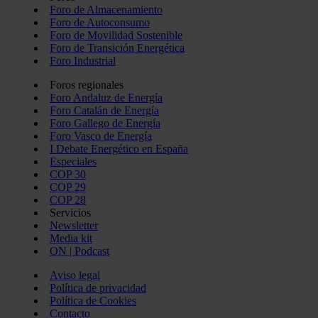
Foro de Almacenamiento
Foro de Autoconsumo
Foro de Movilidad Sostenible
Foro de Transición Energética
Foro Industrial
Foros regionales
Foro Andaluz de Energía
Foro Catalán de Energía
Foro Gallego de Energía
Foro Vasco de Energía
I Debate Energético en España
Especiales
COP 30
COP 29
COP 28
Servicios
Newsletter
Media kit
ON | Podcast
Aviso legal
Política de privacidad
Política de Cookies
Contacto