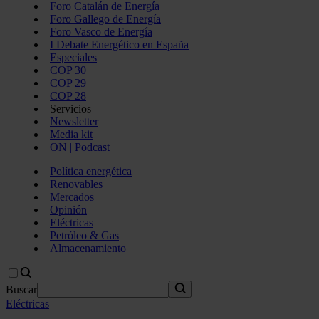
Foro Catalán de Energía
Foro Gallego de Energía
Foro Vasco de Energía
I Debate Energético en España
Especiales
COP 30
COP 29
COP 28
Servicios
Newsletter
Media kit
ON | Podcast
Política energética
Renovables
Mercados
Opinión
Eléctricas
Petróleo & Gas
Almacenamiento
Buscar
Eléctricas