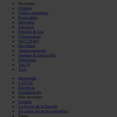
Secciones
Opinión
Política energética
Renovables
Mercados
Eléctricas
Petróleo & Gas
Videopodcast
NET ZERO
Movilidad
Almacenamiento
Startups & Innovación
Hidrógeno
Top 10
Tech
Bioenergía
LATAM
Eficiencia
Digitalización
Más secciones
Eventos
La Noche de la Energía
10 claves del sector energético
Foros