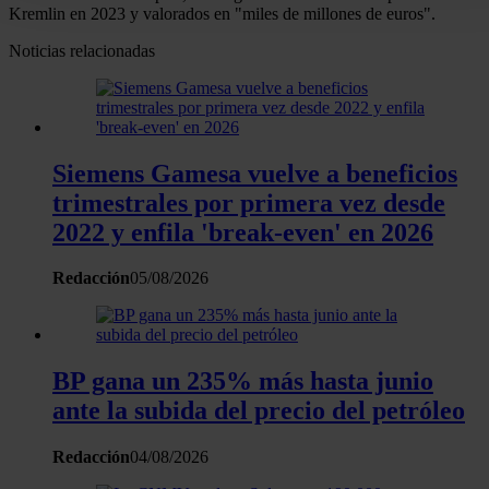
personales y establezca sus preferencias en la
sección de
Kremlin en 2023 y valorados en "miles de millones de euros".
datos
. Puede cambiar o retirar su consentimiento en cualqui
Noticias relacionadas
momento en la Declaración de cookies.
Las cookies de este sitio web se usan para personalizar el
contenido y los anuncios, ofrecer funciones de redes sociale
analizar el tráfico. Además, compartimos información sobre 
Siemens Gamesa vuelve a beneficios
uso que haga del sitio web con nuestros partners de redes
trimestrales por primera vez desde
sociales, publicidad y análisis web, quienes pueden combina
2022 y enfila 'break-even' en 2026
con otra información que les haya proporcionado o que haya
recopilado a partir del uso que haya hecho de sus servicios.
Redacción
05/08/2026
BP gana un 235% más hasta junio
ante la subida del precio del petróleo
Redacción
04/08/2026