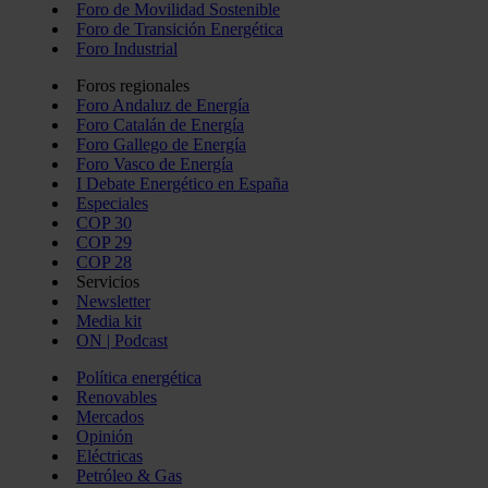
Foro de Movilidad Sostenible
Foro de Transición Energética
Foro Industrial
Foros regionales
Foro Andaluz de Energía
Foro Catalán de Energía
Foro Gallego de Energía
Foro Vasco de Energía
I Debate Energético en España
Especiales
COP 30
COP 29
COP 28
Servicios
Newsletter
Media kit
ON | Podcast
Política energética
Renovables
Mercados
Opinión
Eléctricas
Petróleo & Gas