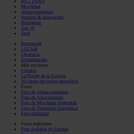
NET ZERO
Movilidad
Almacenamiento
Startups & Innovación
Hidrógeno
Top 10
Tech
Bioenergía
LATAM
Eficiencia
Digitalización
Más secciones
Eventos
La Noche de la Energía
10 claves del sector energético
Foros
Foro de Almacenamiento
Foro de Autoconsumo
Foro de Movilidad Sostenible
Foro de Transición Energética
Foro Industrial
Foros regionales
Foro Andaluz de Energía