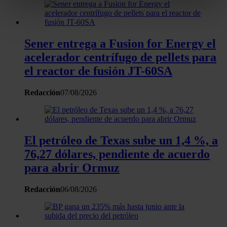
metros
Identificar su dispositivo analizándolo activamente
para buscar características específicas (huellas
digitales)
Sener entrega a Fusion for Energy el
acelerador centrífugo de pellets para
Obtenga más información sobre cómo se procesan sus
datos personales y establezca sus preferencias en la
el reactor de fusión JT-60SA
sección de datos
. Puede cambiar o retirar su
consentimiento en cualquier momento en la Declaración
Redacción
07/08/2026
de cookies.
Las cookies de este sitio web se usan para personalizar
El petróleo de Texas sube un 1,4 %, a
el contenido y los anuncios, ofrecer funciones de redes
76,27 dólares, pendiente de acuerdo
sociales y analizar el tráfico. Además, compartimos
información sobre el uso que haga del sitio web con
para abrir Ormuz
nuestros partners de redes sociales, publicidad y análisis
web, quienes pueden combinarla con otra información
Redacción
06/08/2026
que les haya proporcionado o que hayan recopilado a
partir del uso que haya hecho de sus servicios.