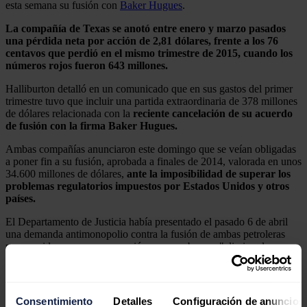
esta semana su fusión con
Baker Hugues
.
La compañía de Texas se anotó entre enero y marzo pasados
una pérdida neta por acción de 2,81 dólares, frente a los 76
centavos que perdió en el mismo trimestre de 2015, cuando los
números rojos fueron 643 millones.
Halliburton detalló en un comunicado que en sus gastos del primer
trimestre tuvo que incluir una partida extraordinaria de 378 millones
de dólares relacionada con la
reciente cancelación de su acuerdo
de fusión con la firma Baker Hugues.
Ambas compañías anunciaron este domingo que se veían obligadas
a poner fin a su fusión, aprobada a finales de 2014, valorada en unos
34.600 millones de dólares,
ante la imposibilidad de superar los
problemas regulatorios impuestos por Estados Unidos y otros
países.
El Departamento de Justicia había presentado el pasado 6 de abril
una demanda antimonopolio contra la fusión de ambas petroleras
por considerar que esa operación amenazaba con "eliminar la
competencia, aumentar los precios y reducir la innovación" en el
sector.
Unos días antes de anunciar la cancelación de su fusión con Baker
Consentimiento
Detalles
Configuración de anuncios
Hugues,
Halliburton ya había adelantado su intención de