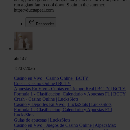
run a giant fan to cool down Spain in the summer.
https://ducttapeai.com
Responder
ahr147
15/07/2026
Casino en Vivo - Casino Online | BCTY
Crash - Casino Online | BCTY
Apuestas En Vivo - Cuotas en Tiempo Real | BCTY | BCTY
Formula 1 - Clasificacion, Calendario y Apuestas F1 | BCTY
Crash - Casino Online | LucksSlots
Casino y Deportes En Vivo | LucksSlots | LucksSlots
Formula 1 - Clasificacion, Calendario y Apuestas F1 |
LucksSlots
Guías de apuestas | LucksSlots
Casino en Vivo - Juegos de Casino Online | AlpacaMax