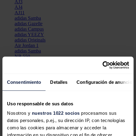
AJ3
AJ4
AJ11
adidas Samba
adidas Gazelle
adidas Campus
adidas YEEZY
adidas Originals
Air Jordan 1
adidas Samba
NB 550
Nike Dunk
Air Jordan 1
adidas Samba
NB 550
Consentimiento
Detalles
Configuración de anuncios
Air Jordan 1
AJ1
Nike Dunk
Air Force 1
Uso responsable de sus datos
Nike Air Max
Nike Shox
Nosotros y
nuestros 1022 socios
procesamos sus
Air Jordan 1
datos personales, p.ej., su dirección IP, con tecnologías
AJ1
AJ3
como las cookies para almacenar y acceder la
AJ4
información en su dispositivo con el fin de ofrecer