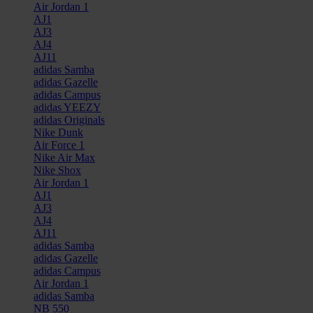
Air Jordan 1
consentimiento en cualquier momento en la Declaración
AJ1
de cookies.
AJ3
AJ4
AJ11
Las cookies de este sitio web se usan para personalizar
adidas Samba
el contenido y los anuncios, ofrecer funciones de redes
adidas Gazelle
sociales y analizar el tráfico. Además, compartimos
adidas Campus
adidas YEEZY
información sobre el uso que haga del sitio web con
adidas Originals
nuestros partners de redes sociales, publicidad y análisis
Nike Dunk
web, quienes pueden combinarla con otra información
Air Force 1
Nike Air Max
que les haya proporcionado o que hayan recopilado a
Nike Shox
partir del uso que haya hecho de sus servicios.
Air Jordan 1
AJ1
AJ3
AJ4
AJ11
adidas Samba
adidas Gazelle
adidas Campus
Air Jordan 1
adidas Samba
NB 550