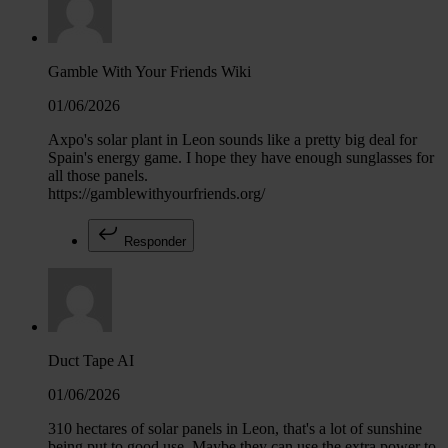
Gamble With Your Friends Wiki
01/06/2026
Axpo's solar plant in Leon sounds like a pretty big deal for
Spain's energy game. I hope they have enough sunglasses for
all those panels.
https://gamblewithyourfriends.org/
Responder
Duct Tape AI
01/06/2026
310 hectares of solar panels in Leon, that's a lot of sunshine
being put to good use. Maybe they can use the extra power to