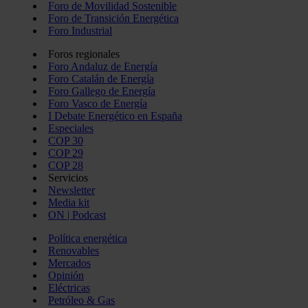
Foro de Movilidad Sostenible
Foro de Transición Energética
Foro Industrial
Foros regionales
Foro Andaluz de Energía
Foro Catalán de Energía
Foro Gallego de Energía
Foro Vasco de Energía
I Debate Energético en España
Especiales
COP 30
COP 29
COP 28
Servicios
Newsletter
Media kit
ON | Podcast
Política energética
Renovables
Mercados
Opinión
Eléctricas
Petróleo & Gas