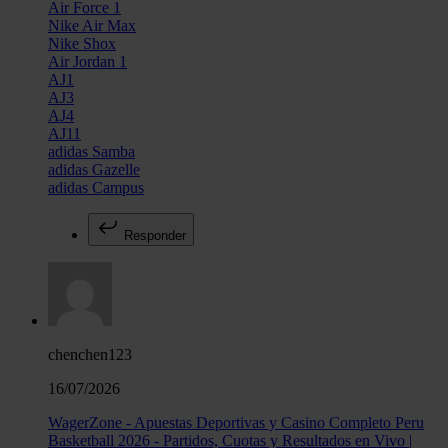
Air Force 1
Nike Air Max
Nike Shox
Air Jordan 1
AJ1
AJ3
AJ4
AJ11
adidas Samba
adidas Gazelle
adidas Campus
Responder
chenchen123
16/07/2026
WagerZone - Apuestas Deportivas y Casino Completo Peru
Basketball 2026 - Partidos, Cuotas y Resultados en Vivo |