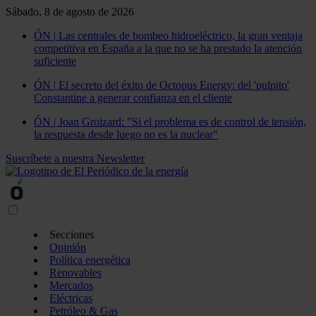
Sábado, 8 de agosto de 2026
ÓN | Las centrales de bombeo hidroeléctrico, la gran ventaja
competitiva en España a la que no se ha prestado la atención
suficiente
ÓN | El secreto del éxito de Octopus Energy: del 'pulpito'
Constantine a generar confianza en el cliente
ÓN | Joan Groizard: "Si el problema es de control de tensión,
la respuesta desde luego no es la nuclear"
Suscríbete a nuestra Newsletter
Secciones
Opinión
Política energética
Renovables
Mercados
Eléctricas
Petróleo & Gas