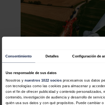
Consentimiento
Detalles
Configuración de a
Navarra acogerá la primera fábrica
automatizada de palas eólicas de
Uso responsable de sus datos
madera del mundo
Nosotros y
nuestros 1022 socios
procesamos sus datos pers
con tecnologías como las cookies para almacenar y acceder 
Jaime Santisteban
23/07/2026
con el fin de ofrecer publicidad y contenido personalizados, 
contenido, investigación de audiencia y desarrollo de servici
No hay comentarios
quién usa sus datos y con qué propósitos. Puede cambiar o r
Deja tu comentario