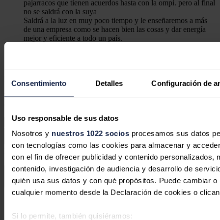
pajarracos que tienen acuerdos hasta con la ompi. pero al final
no se saldrá con la suya
Saldrá a la luz en muy poco tiempo y le enseñaremos a más
de una empresa como se hacen bien las cosas y dar energía
mejor y eficiente a todo un país.
Responder
Deja tu comentario
Consentimiento
Detalles
Configuración de a
Tu dirección de correo electrónico no será publicada. Todos los
campos son obligatorios
Uso responsable de sus datos
Nosotros y
nuestros 1022 socios
procesamos sus datos pers
con tecnologías como las cookies para almacenar y acceder 
Este sitio web está protegido por reCAPTCHA y la
Política de
con el fin de ofrecer publicidad y contenido personalizados, 
privacidad
y
Términos de servicio
de Google aplican.
contenido, investigación de audiencia y desarrollo de servici
quién usa sus datos y con qué propósitos. Puede cambiar o r
Enviar comentario
cualquier momento desde la Declaración de cookies o clican
Síguenos en redes sociales
Si lo permite, también quisiéramos: