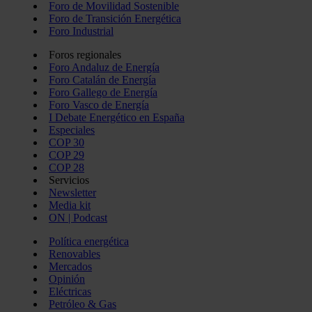
Foro de Movilidad Sostenible
Foro de Transición Energética
Foro Industrial
Foros regionales
Foro Andaluz de Energía
Foro Catalán de Energía
Foro Gallego de Energía
Foro Vasco de Energía
I Debate Energético en España
Especiales
COP 30
COP 29
COP 28
Servicios
Newsletter
Media kit
ON | Podcast
Política energética
Renovables
Mercados
Opinión
Eléctricas
Petróleo & Gas