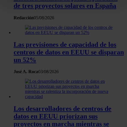
de tres proyectos solares en España
Identificar su dispositivo analizándolo activamente
para buscar características específicas (huellas
Redacción
05/08/2026
digitales)
Obtenga más información sobre cómo se procesan sus
datos personales y establezca sus preferencias en la
sección de datos
. Puede cambiar o retirar su
Las previsiones de capacidad de los
consentimiento en cualquier momento en la Declaración
centros de datos en EEUU se disparan
de cookies.
un 52%
Las cookies de este sitio web se usan para personalizar
José A. Roca
03/08/2026
el contenido y los anuncios, ofrecer funciones de redes
sociales y analizar el tráfico. Además, compartimos
información sobre el uso que haga del sitio web con
nuestros partners de redes sociales, publicidad y análisis
web, quienes pueden combinarla con otra información
Los desarrolladores de centros de
que les haya proporcionado o que hayan recopilado a
partir del uso que haya hecho de sus servicios.
datos en EEUU priorizan sus
proyectos en marcha mientras se