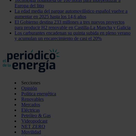
Tecnología holandesa de 100 horas para independizar a
Europa del litio
La edad media del parque automovilístico español vuelve a
aumentar en 2025 hasta los 14,6 años
El Gobierno destina 233 millones a tres nuevos proyectos
para producir H2 renovable en Castilla-La Mancha y Galicia
Los carburantes encadenan su quinta subida en pleno verano
y acumulan un encarecimiento de casi el 20%
Secciones
Opinión
Política energética
Renovables
Mercados
Eléctricas
Petróleo & Gas
Videopodcast
NET ZERO
Movilidad