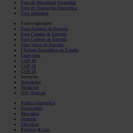
Foro de Movilidad Sostenible
Foro de Transición Energética
Foro Industrial
Foros regionales
Foro Andaluz de Energía
Foro Catalán de Energía
Foro Gallego de Energía
Foro Vasco de Energía
I Debate Energético en España
Especiales
COP 30
COP 29
COP 28
Servicios
Newsletter
Media kit
ON | Podcast
Política energética
Renovables
Mercados
Opinión
Eléctricas
Petróleo & Gas