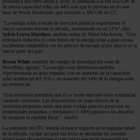
pronostica que entre ahora y 2030, se añadirían a la red 432 GW dc
de nueva capacidad solar, un 44% más que lo previsto en el caso
base de Wood Mackenzie, que asciende a 300 GW de CC.
"La energía solar a escala de servicios públicos experimenta el
mayor aumento durante la década, aumentando en un 51%", dijo
Sylvia Leyva Martínez
, analista senior de Wood Mackenzie. "Una
extensión reduciría el costo futuro de la energía solar a gran escala,
haciéndola competitiva con los precios de energía al por mayor en la
mayor parte del país".
Bryan White
, también del equipo de investigación solar de
WoodMac, agregó: “La energía solar distribuida también
experimentaría un gran impulso, con un aumento de la capacidad
solar residencial del 31% y un aumento del 14% de la energía solar
no residencial.
“Una extensión permitiría que el ya fuerte mercado solar residencial
continúe creciendo. Las disposiciones de pago directo de la
extensión propuesta serán una gran ventaja para los proyectos no
residenciales pequeños y medianos (<1 MW) gracias a los desafíos
de asegurar la equidad fiscal ”, añadió.
La extensión del ITC tendría el mayor impacto en la segunda mitad
de la década, ya que las para esa fecha se aliviarían las actuales
limitaciones de suministro a corto plazo que están retrasando los