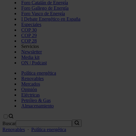
Foro Catalán de Energía
Foro Gallego de Energía
Foro Vasco de Energía
I Debate Energético en España
Especiales
COP 30
COP 29
COP 28
Servicios
Newsletter
Media kit
ON | Podcast
Política energética
Renovables
Mercados
Opinión
Eléctricas
Petróleo & Gas
Almacenamiento
Buscar
Renovables
·
Política energética