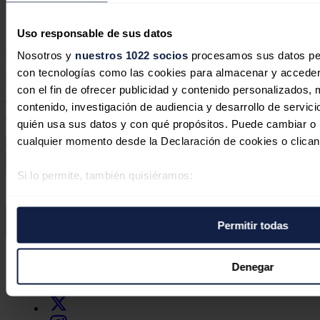
un 52%
José A. Roca
03/08/2026
Uso responsable de sus datos
Nosotros y
nuestros 1022 socios
procesamos sus datos pers
No hay comentarios
con tecnologías como las cookies para almacenar y acceder 
Deja tu comentario
con el fin de ofrecer publicidad y contenido personalizados, 
Tu dirección de correo electrónico no será publicada. Todos los
contenido, investigación de audiencia y desarrollo de servici
campos son obligatorios
quién usa sus datos y con qué propósitos. Puede cambiar o r
cualquier momento desde la Declaración de cookies o clican
Si lo permite, también quisiéramos:
Este sitio web está protegido por reCAPTCHA y la
Política de
Recopilar información sobre su ubicación geográfica 
privacidad
y
Términos de servicio
de Google aplican.
varios metros
Permitir todas
Identificar su dispositivo analizándolo activamente p
Enviar comentario
específicas (huellas digitales)
Síguenos en redes sociales
Obtenga más información sobre cómo se procesan sus datos
Denegar
preferencias en la
sección de datos
. Puede cambiar o retira
momento en la Declaración de cookies.