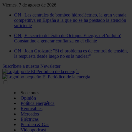
Viernes, 7 de agosto de 2026
ÓN | Las centrales de bombeo hidroeléctrico, la gran ventaja
competitiva en España a la que no se ha prestado la atención
suficiente
ÓN | El secreto del éxito de Octopus Energy: del 'pulpito'
Constantine a generar confianza en el cliente
ÓN | Joan Groizard: "Si el problema es de control de tensión,
la respuesta desde luego no es la nuclear"
Suscríbete a nuestra Newsletter
Secciones
Opinión
Política energética
Renovables
Mercados
Eléctricas
Petróleo & Gas
Videopodcast