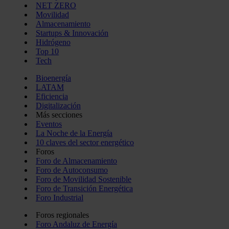
NET ZERO
Movilidad
Almacenamiento
Startups & Innovación
Hidrógeno
Top 10
Tech
Bioenergía
LATAM
Eficiencia
Digitalización
Más secciones
Eventos
La Noche de la Energía
10 claves del sector energético
Foros
Foro de Almacenamiento
Foro de Autoconsumo
Foro de Movilidad Sostenible
Foro de Transición Energética
Foro Industrial
Foros regionales
Foro Andaluz de Energía