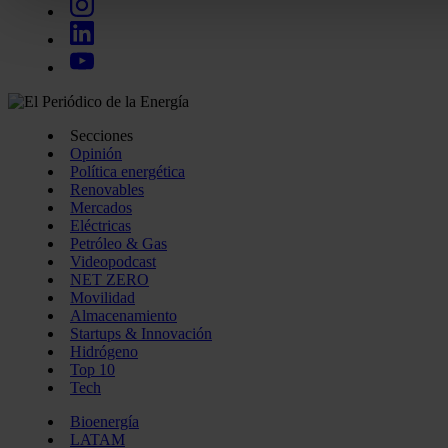
Las cookies de este sitio web se usan para personalizar el c
funciones de redes sociales y analizar el tráfico. Además, 
uso que haga del sitio web con nuestros partners de redes so
quienes pueden combinarla con otra información que les ha
recopilado a partir del uso que haya hecho de sus servicios.
Secciones
Opinión
Política energética
Renovables
Mercados
Eléctricas
Petróleo & Gas
Videopodcast
NET ZERO
Movilidad
Almacenamiento
Startups & Innovación
Hidrógeno
Top 10
Tech
Bioenergía
LATAM