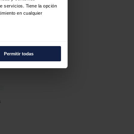
e servicios. Tiene la opción
r,
imiento en cualquier
e varios metros
icas (huellas digitales)
Permitir todas
a
eferencias en la
sección de
e cookies.
do
 funciones de redes sociales
con nuestros partners de
ue les haya proporcionado o
a