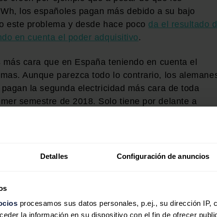
kWh, los españoles pagan más debido a su bajo
ado este problema y desde hace poco
da el resultado 
ndo en cuenta el poder adquisitivo
.
 es más cara que en España teniendo en cuenta el
mas. Aunque parezca todo lo contrario, los alemane
o pagan la segunda electricidad más cara de toda
mer semestre de 2018. Solo tiene por delante a
o pagaría la luz más cara en la UE con 0,2759 euros
Detalles
Configuración de anuncios
 mal parada. Teniendo en cuenta el poder
rta electricidad más, por detrás de las ya
os
ambién de Rumanía.
ocios
procesamos sus datos personales, p.ej., su dirección IP, 
der la información en su dispositivo con el fin de ofrecer publi