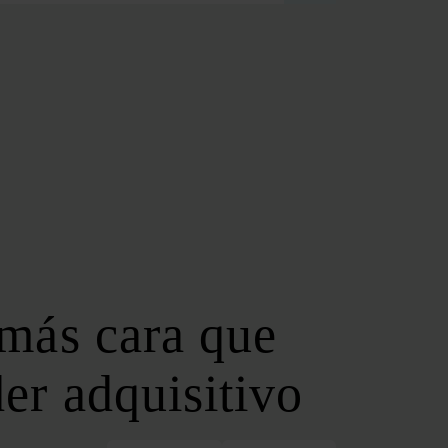
FOROS REGIONALES
FORO ANDALUZ DE ENERGÍA
FORO CATALÁN DE ENERGÍA
FORO GALLEGO DE ENERGÍA
FORO VASCO DE ENERGÍA
I DEBATE ENERGÉTICO EN ESPAÑA
ESPECIALES
COP 30
COP 29
COP 28
 más cara que
SERVICIOS
NEWSLETTER
er adquisitivo
MEDIA KIT
ON | PODCAST