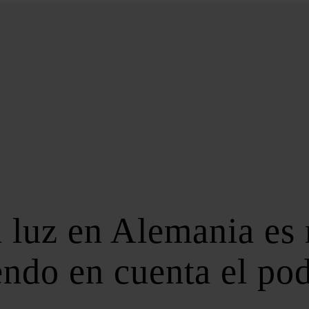
BIOENERGÍA
LATAM
EFICIENCIA
DIGITALIZACIÓN
MÁS SECCIONES
EVENTOS
LA NOCHE DE LA ENERGÍA
10 CLAVES DEL SECTOR ENERGÉTICO
FOROS
FORO DE ALMACENAMIENTO
a luz en Alemania es
FORO DE AUTOCONSUMO
FORO DE MOVILIDAD SOSTENIBLE
ndo en cuenta el pod
FORO DE TRANSICIÓN ENERGÉTICA
FORO INDUSTRIAL