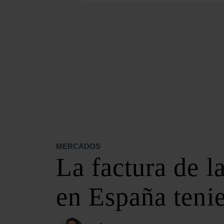
SECCIONES
OPINIÓN
POLÍTICA ENERGÉTICA
RENOVABLES
MERCADOS
ELÉCTRICAS
PETRÓLEO & GAS
VIDEOPODCAST
NET ZERO
MERCADOS
MOVILIDAD
La factura de l
ALMACENAMIENTO
STARTUPS & INNOVACIÓN
en España tenie
HIDRÓGENO
TOP 10
TECH