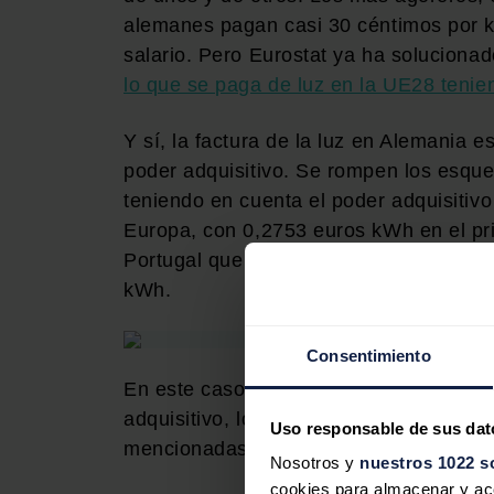
alemanes pagan casi 30 céntimos por 
salario. Pero Eurostat ya ha solucion
lo que se paga de luz en la UE28 tenie
Y sí, la factura de la luz en Alemania
poder adquisitivo. Se rompen los esque
teniendo en cuenta el poder adquisitiv
Europa, con 0,2753 euros kWh en el pri
Portugal que según su poder adquisitiv
kWh.
Consentimiento
En este caso, España también sale muy
adquisitivo, los españoles pagan la cua
Uso responsable de sus dat
mencionadas Portugal y Alemania, y t
Nosotros y
nuestros 1022 s
cookies para almacenar y acce