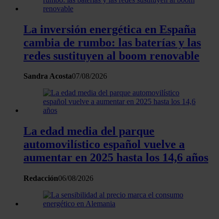
Las cookies de este sitio web se usan para personalizar
el contenido y los anuncios, ofrecer funciones de redes
sociales y analizar el tráfico. Además, compartimos
La inversión energética en España
información sobre el uso que haga del sitio web con
cambia de rumbo: las baterías y las
nuestros partners de redes sociales, publicidad y análisis
redes sustituyen al boom renovable
web, quienes pueden combinarla con otra información
que les haya proporcionado o que hayan recopilado a
Sandra Acosta
07/08/2026
partir del uso que haya hecho de sus servicios.
La edad media del parque
automovilístico español vuelve a
aumentar en 2025 hasta los 14,6 años
Redacción
06/08/2026