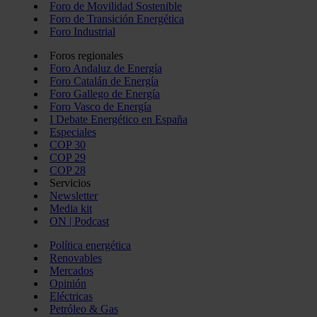
Foro de Movilidad Sostenible
Foro de Transición Energética
Foro Industrial
Foros regionales
Foro Andaluz de Energía
Foro Catalán de Energía
Foro Gallego de Energía
Foro Vasco de Energía
I Debate Energético en España
Especiales
COP 30
COP 29
COP 28
Servicios
Newsletter
Media kit
ON | Podcast
Política energética
Renovables
Mercados
Opinión
Eléctricas
Petróleo & Gas