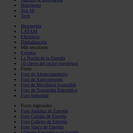
Hidrógeno
Top 10
Tech
Bioenergía
LATAM
Eficiencia
Digitalización
Más secciones
Eventos
La Noche de la Energía
10 claves del sector energético
Foros
Foro de Almacenamiento
Foro de Autoconsumo
Foro de Movilidad Sostenible
Foro de Transición Energética
Foro Industrial
Foros regionales
Foro Andaluz de Energía
Foro Catalán de Energía
Foro Gallego de Energía
Foro Vasco de Energía
I Debate Energético en España