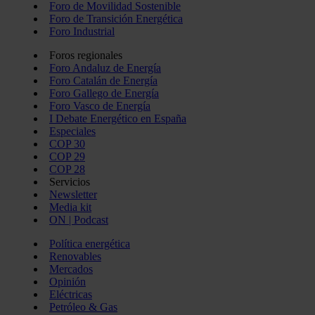
Foro de Movilidad Sostenible
Foro de Transición Energética
Foro Industrial
Foros regionales
Foro Andaluz de Energía
Foro Catalán de Energía
Foro Gallego de Energía
Foro Vasco de Energía
I Debate Energético en España
Especiales
COP 30
COP 29
COP 28
Servicios
Newsletter
Media kit
ON | Podcast
Política energética
Renovables
Mercados
Opinión
Eléctricas
Petróleo & Gas