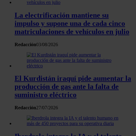
Las cookies de este sitio web se usan para personalizar
el contenido y los anuncios, ofrecer funciones de redes
La electrificación mantiene su
sociales y analizar el tráfico. Además, compartimos
impulso y supone una de cada cinco
información sobre el uso que haga del sitio web con
matriculaciones de vehículos en julio
nuestros partners de redes sociales, publicidad y análisis
web, quienes pueden combinarla con otra información
Redacción
03/08/2026
que les haya proporcionado o que hayan recopilado a
partir del uso que haya hecho de sus servicios.
El Kurdistán iraquí pide aumentar la
producción de gas ante la falta de
suministro eléctrico
Redacción
27/07/2026