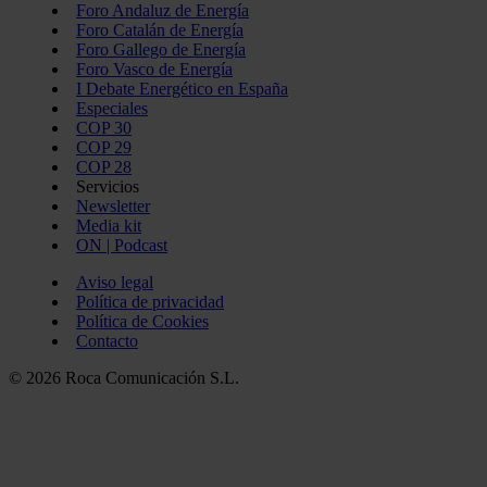
Foro Andaluz de Energía
Foro Catalán de Energía
Foro Gallego de Energía
Foro Vasco de Energía
I Debate Energético en España
Especiales
COP 30
COP 29
COP 28
Servicios
Newsletter
Media kit
ON | Podcast
Aviso legal
Política de privacidad
Política de Cookies
Contacto
© 2026 Roca Comunicación S.L.