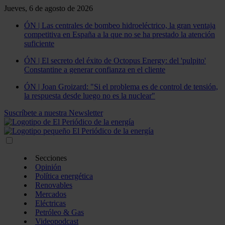
Jueves, 6 de agosto de 2026
ÓN | Las centrales de bombeo hidroeléctrico, la gran ventaja
competitiva en España a la que no se ha prestado la atención
suficiente
ÓN | El secreto del éxito de Octopus Energy: del 'pulpito'
Constantine a generar confianza en el cliente
ÓN | Joan Groizard: "Si el problema es de control de tensión,
la respuesta desde luego no es la nuclear"
Suscríbete a nuestra Newsletter
Secciones
Opinión
Política energética
Renovables
Mercados
Eléctricas
Petróleo & Gas
Videopodcast