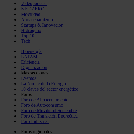
Videopodcast
NET ZERO
Movilidad
Almacenamiento
Startups & Innovación
Hidrógeno
Top 10
Tech
Bioenergía
LATAM
Eficiencia
Digitalización
Más secciones
Eventos
La Noche de la Energía
10 claves del sector energético
Foros
Foro de Almacenamiento
Foro de Autoconsumo
Foro de Movilidad Sostenible
Foro de Transición Energética
Foro Industrial
Foros regionales