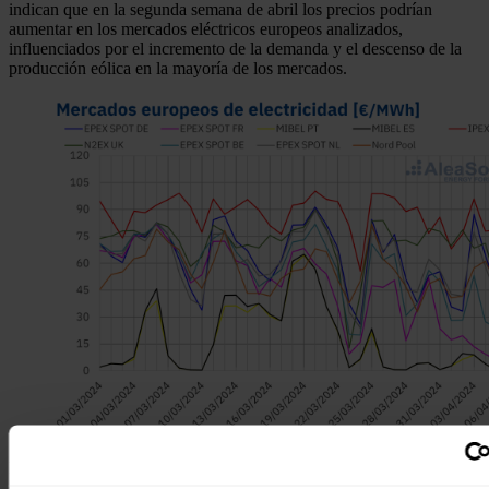
indican que en la segunda semana de abril los precios podrían
aumentar en los mercados eléctricos europeos analizados,
influenciados por el incremento de la demanda y el descenso de la
producción eólica en la mayoría de los mercados.
Fuente: Elaborado por AleaSoft Energy Forecasting con datos de
OMIE, EPEX SPOT, Nord Pool y GME.