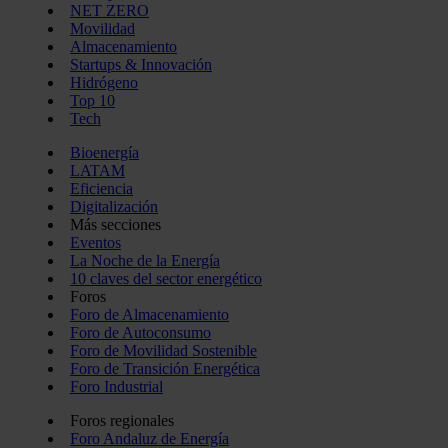
NET ZERO
Movilidad
Almacenamiento
Startups & Innovación
Hidrógeno
Top 10
Tech
Bioenergía
LATAM
Eficiencia
Digitalización
Más secciones
Eventos
La Noche de la Energía
10 claves del sector energético
Foros
Foro de Almacenamiento
Foro de Autoconsumo
Foro de Movilidad Sostenible
Foro de Transición Energética
Foro Industrial
Foros regionales
Foro Andaluz de Energía