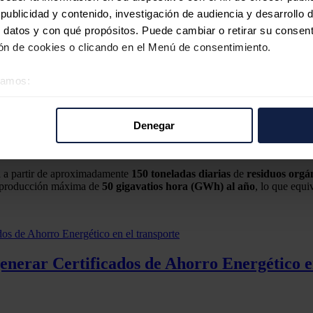
e producciones de
biometano
y otros
gases
renovables
a la red de gasod
ublicidad y contenido, investigación de audiencia y desarrollo d
eventual crecimiento exponencial en las peticiones de conexión.
 datos y con qué propósitos. Puede cambiar o retirar su consent
onexión flexible y eficiente de los
gases
renovables
, y potencia el des
n de cookies o clicando en el Menú de consentimiento.
éramos:
 sobre su ubicación geográfica que puede tener una precisión d
era han realizado los trabajos técnicos necesarios para insertar un nu
tivo analizándolo activamente para buscar características específ
Denegar
re cómo se procesan sus datos personales y establezca sus pr
e conecta la planta con la red de transporte nacional. Por su parte, AG
rar su consentimiento en cualquier momento en la Declaración d
rá a partir de aproximadamente
150 toneladas diarias
de
residuos
orgá
na producción máxima de
50 gigavatios hora (GWh) al año
, lo que equ
b se usan para personalizar el contenido y los anuncios, ofrecer
s, compartimos información sobre el uso que haga del sitio web 
 análisis web, quienes pueden combinarla con otra información q
r del uso que haya hecho de sus servicios.
generar Certificados de Ahorro Energético e