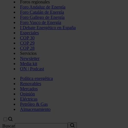
Foros regionales
Foro Andaluz de Energía
Foro Catalán de Energía
Foro Gallego de Energía
Foro Vasco de Energía
I Debate Energético en España
Especiales
COP 30
COP 29
COP 28
Servicios
Newsletter
Media kit
ON | Podcast
Política energética
Renovables
Mercados
Opinión
Eléctricas
Petróleo & Gas
Almacenamiento
Buscar