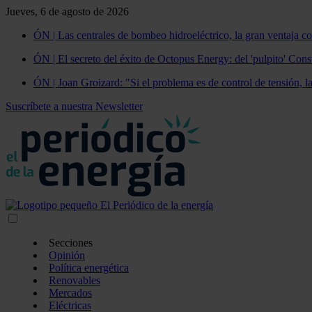
Jueves, 6 de agosto de 2026
ÓN | Las centrales de bombeo hidroeléctrico, la gran ventaja co
ÓN | El secreto del éxito de Octopus Energy: del 'pulpito' Const
ÓN | Joan Groizard: "Si el problema es de control de tensión, l
Suscríbete a nuestra Newsletter
Secciones
Opinión
Política energética
Renovables
Mercados
Eléctricas