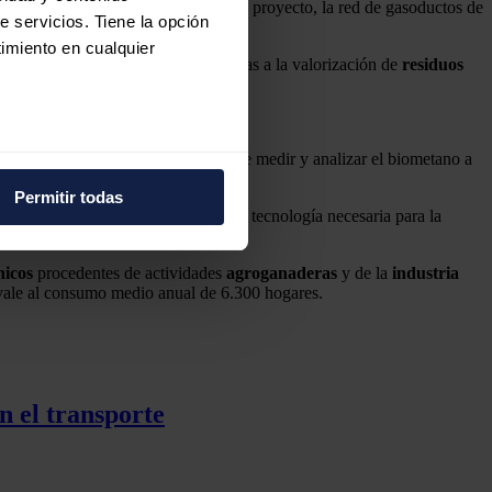
uctos de alta presión. Gracias a este proyecto, la red de gasoductos de
e servicios. Tiene la opción
imiento en cualquier
arrollo de la economía circular gracias a la valorización de
residuos
e varios metros
evo módulo de inyección, que permite medir y analizar el biometano a
icas (huellas digitales)
Permitir todas
eferencias en la
sección de
F Procesos Biogas SL ha aportado la tecnología necesaria para la
e cookies.
nicos
procedentes de actividades
agroganaderas
y de la
industria
ivale al consumo medio anual de 6.300 hogares.
 funciones de redes sociales
con nuestros partners de
ue les haya proporcionado o
n el transporte