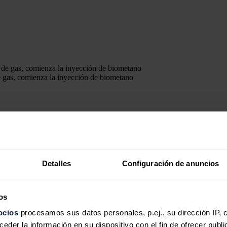
de gas, comienza la inyección de biometano
ragona)
, impulsada por
Enagás
junto con las empresas Infraestructura
ón
de
residuos orgánicos biodegradables, a la red gasista
.
 de gas en
España
. La planta es
propiedad
de
Biometagás La Galera
,
Enagás
.
Detalles
Configuración de anuncios
conectada a la red de transporte de nuestro país, tras el Parque Tecno
os
ocios
procesamos sus datos personales, p.ej., su dirección IP, 
der la información en su dispositivo con el fin de ofrecer publi