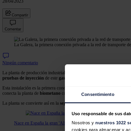
28/04/2023
Compartir
Comentar
La Galera, la primera conexión privada a la red de transporte 
Ningún comentario
La planta de producción industrial de
biometano en La Galera (Tar
pruebas de inyección
de este
gas renovable
, procedente de la
gesti
Esta instalación es la primera conexión privada a la red de transporte
conecta la planta de
biometano
con la
Red Básica
de gasoductos de
Consentimiento
La planta se convierte así en la
segunda planta de biometanización
Uso responsable de sus dat
Nosotros y
nuestros 1022 s
Nace en España la gran 'Alianza por el biometano'
cookies para almacenar y acce