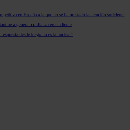
mpetitiva en España a la que no se ha prestado la atención suficiente
antine a generar confianza en el cliente
a respuesta desde luego no es la nuclear"