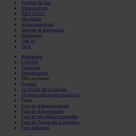
Petróleo & Gas
Videopodcast
NET ZERO
Movilidad
Almacenamiento
Startups & Innovación
Hidrógeno
Top 10
Tech
Bioenergía
LATAM
Eficiencia
Digitalización
Más secciones
Eventos
La Noche de la Energía
10 claves del sector energético
Foros
Foro de Almacenamiento
Foro de Autoconsumo
Foro de Movilidad Sostenible
Foro de Transición Energética
Foro Industrial