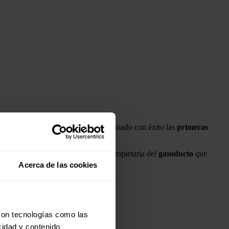
Biometagás
y
Biometagás
, ha terminado con éxito las
primeras
 e Infraestructura Biometagás es la propietaria del
gasoducto
que
Acerca de las cookies
lógico de Valdemingómez, en Madrid.
con tecnologías como las
cidad y contenido