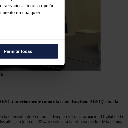
e servicios. Tiene la opción
imiento en cualquier
e varios metros
icas (huellas digitales)
Permitir todas
eferencias en la
sección de
e cookies.
ra
 funciones de redes sociales
con nuestros partners de
ue les haya proporcionado o
al AESC (anteriormente conocida como Envision AESC) sitúa la
a en la Comisión de Economía, Empleo y Transformación Digital de la
os años, en julio de 2024, se colocara la primera piedra de la planta,