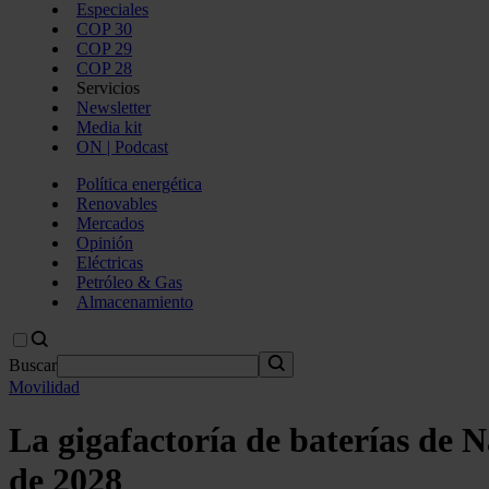
Especiales
COP 30
COP 29
COP 28
Servicios
Newsletter
Media kit
ON | Podcast
Política energética
Renovables
Mercados
Opinión
Eléctricas
Petróleo & Gas
Almacenamiento
Buscar
Movilidad
La gigafactoría de baterías de N
de 2028