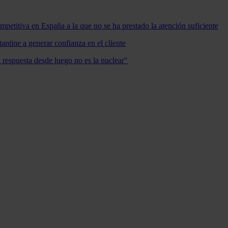
mpetitiva en España a la que no se ha prestado la atención suficiente
antine a generar confianza en el cliente
a respuesta desde luego no es la nuclear"