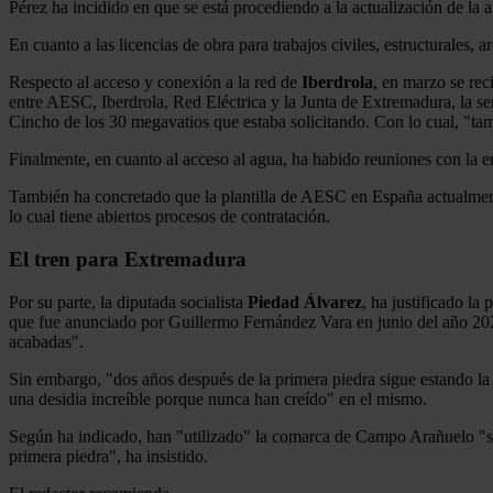
Pérez ha incidido en que se está procediendo a la actualización de la 
En cuanto a las licencias de obra para trabajos civiles, estructurales, 
Respecto al acceso y conexión a la red de
Iberdrola
, en marzo se rec
entre AESC, Iberdrola, Red Eléctrica y la Junta de Extremadura, la se
Cincho de los 30 megavatios que estaba solicitando. Con lo cual, "tam
Finalmente, en cuanto al acceso al agua, ha habido reuniones con la 
También ha concretado que la plantilla de AESC en España actualment
lo cual tiene abiertos procesos de contratación.
El tren para Extremadura
Por su parte, la diputada socialista
Piedad Álvarez
, ha justificado l
que fue anunciado por Guillermo Fernández Vara en junio del año 2022,
acabadas".
Sin embargo, "dos años después de la primera piedra sigue estando la
una desidia increíble porque nunca han creído" en el mismo.
Según ha indicado, han "utilizado" la comarca de Campo Arañuelo "so
primera piedra", ha insistido.