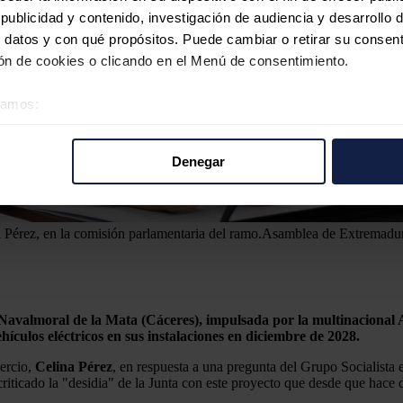
ublicidad y contenido, investigación de audiencia y desarrollo d
 datos y con qué propósitos. Puede cambiar o retirar su consent
n de cookies o clicando en el Menú de consentimiento.
éramos:
 sobre su ubicación geográfica que puede tener una precisión d
tivo analizándolo activamente para buscar características específ
Denegar
re cómo se procesan sus datos personales y establezca sus pr
rar su consentimiento en cualquier momento en la Declaración d
Pérez, en la comisión parlamentaria del ramo.
Asamblea de Extremadu
b se usan para personalizar el contenido y los anuncios, ofrecer
s, compartimos información sobre el uso que haga del sitio web 
 análisis web, quienes pueden combinarla con otra información q
r del uso que haya hecho de sus servicios.
de Navalmoral de la Mata (Cáceres), impulsada por la multinacion
ículos eléctricos en sus instalaciones en diciembre de 2028.
ercio,
Celina
Pérez
, en respuesta a una pregunta del Grupo Socialist
riticado la "desidia" de la Junta con este proyecto que desde que hace d