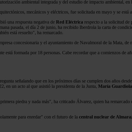
autorización ambiental integrada y del estudio de impacto ambiental, en 
arquitectónicos, mecánicos y eléctricos, fue solicitada en mayo y se está 
ibió una respuesta negativa de
Red Eléctrica
respecto a la solicitud de
mana pasada, el día 2 de junio, ha recibido Iberdrola la carta de condi
bién está resuelto", ha remarcado.
empresa concesionaria y el ayuntamiento de Navalmoral de la Mata, de 
e está formada por 18 personas. Cabe recordar que a comienzos de año 
a pregunta señalando que en los próximos días se cumplen dos años desde
 en un acto al que asistió la presidenta de la Junta,
María Guardiola
 primera piedra y nada más", ha criticado Álvarez, quien ha remarcado
lamente para enredar" con el futuro de la
central nuclear de Almara