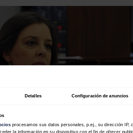
Detalles
Configuración de anuncios
os
ocios
procesamos sus datos personales, p.ej., su dirección IP, 
der la información en su dispositivo con el fin de ofrecer publi