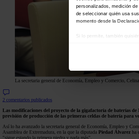
personalizados, medición de p
de seleccionar quién usa sus
momento desde la Declaració
Si lo permite, también quisi
Recopilar información
Identificar su disposi
Obtenga más información sob
datos
. Puede cambiar o reti
La secretaria general de Economía, Empleo y Comercio, Celina 
Las cookies de este sitio we
y analizar el tráfico. Ademá
redes sociales, publicidad y
2 comentarios publicados
que hayan recopilado a parti
Las modificaciones del proyecto de la gigafactoría de baterías 
previsión de producción de las primeras celdas de batería para veh
Así lo ha avanzado la secretaria general de Economía, Empleo y Com
Asamblea de Extremadura, en la que la diputada
Piedad Álvarez
ha c
"sigue estando la primera piedra y nada más".