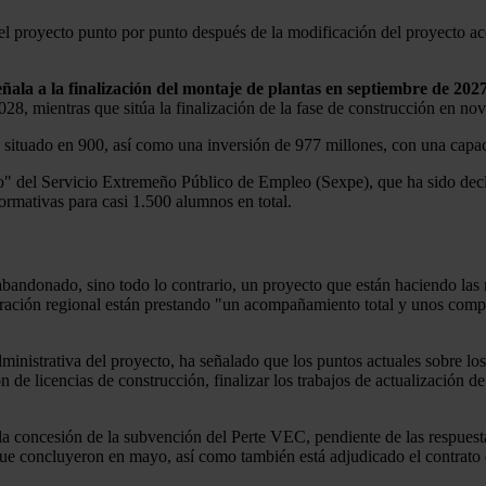
a el proyecto punto por punto después de la modificación del proyecto ac
ñala a la finalización del montaje de plantas en septiembre de 202
28, mientras que sitúa la finalización de la fase de construcción en n
 situado en 900, así como una inversión de 977 millones, con una capaci
o" del Servicio Extremeño Público de Empleo (Sexpe), que ha sido decla
formativas para casi 1.500 alumnos en total.
bandonado, sino todo lo contrario, un proyecto que están haciendo las 
ración regional están prestando "un acompañamiento total y unos compro
dministrativa del proyecto, ha señalado que los puntos actuales sobre lo
 de licencias de construcción, finalizar los trabajos de actualización 
la concesión de la subvención del Perte VEC, pendiente de las respuesta 
que concluyeron en mayo, así como también está adjudicado el contrato d