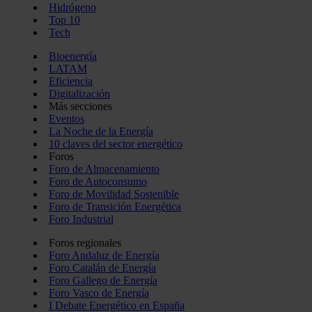
Hidrógeno
Top 10
Tech
Bioenergía
LATAM
Eficiencia
Digitalización
Más secciones
Eventos
La Noche de la Energía
10 claves del sector energético
Foros
Foro de Almacenamiento
Foro de Autoconsumo
Foro de Movilidad Sostenible
Foro de Transición Energética
Foro Industrial
Foros regionales
Foro Andaluz de Energía
Foro Catalán de Energía
Foro Gallego de Energía
Foro Vasco de Energía
I Debate Energético en España