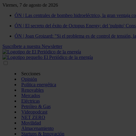
Viernes, 7 de agosto de 2026
ÓN | Las centrales de bombeo hidroeléctrico, la gran ventaja co
ÓN | El secreto del éxito de Octopus Energy: del 'pulpito' Const
ÓN | Joan Groizard: "Si el problema es de control de tensión, l
Suscríbete a nuestra Newsletter
Secciones
Opinión
Política energética
Renovables
Mercados
Eléctricas
Petróleo & Gas
Videopodcast
NET ZERO
Movilidad
Almacenamiento
Startups & Innovación