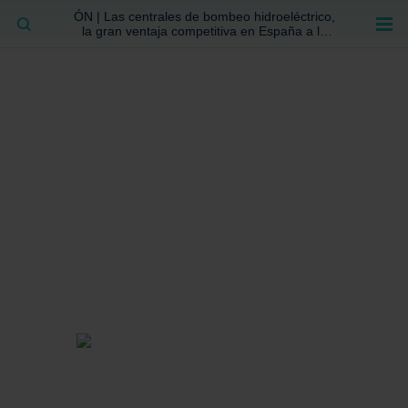
ÓN | Las centrales de bombeo hidroeléctrico,
BUSCAR
la gran ventaja competitiva en España a la
que no se ha prestado la atención suficiente