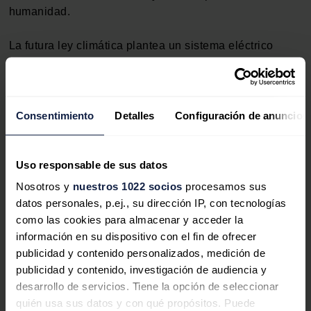
humanidad.
La futura ley climática plantea un sistema eléctrico
español 100 % renovable (para antes de mitad de
siglo), un parque de turismos y vehículos comerciales
neutro en emisiones, zonas bajas de emisiones en
municipios de más de 50.000 habitantes y que, en 2030
Consentimiento
Detalles
Configuración de anuncios
las emisiones de dióxido de carbono se hayan reducido
al menos un 20 % respecto 1990. Este objetivo es
“coherente” para el Ministerio para la Transición
Uso responsable de sus datos
Ecológica y el Reto Demográfico (Miteco), con el
Nosotros y
nuestros 1022 socios
procesamos sus
aumento de ambición climática que se ha fijado la
datos personales, p.ej., su dirección IP, con tecnologías
Comisión Europea: una reducción en 2030 de entre el
como las cookies para almacenar y acceder la
50 % y el 55 %.
información en su dispositivo con el fin de ofrecer
publicidad y contenido personalizados, medición de
El impulso de estrategias de economía circular para dar
publicidad y contenido, investigación de audiencia y
nueva vida a los residuos, así como una más decidida
desarrollo de servicios. Tiene la opción de seleccionar
lucha contra los plásticos de un solo uso sometidos a
quién usa sus datos y con qué propósitos. Puede