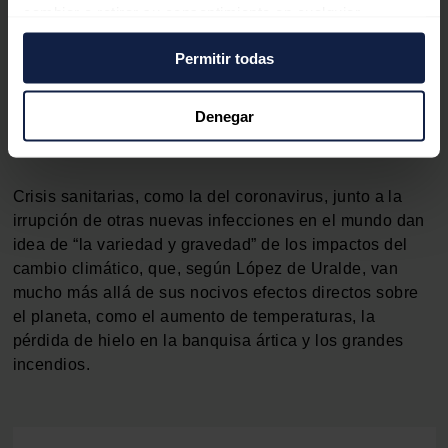
una nueva fiscalidad, junto con la protección de la
cambiar o retirar su consentimiento en cualquier
biodiversidad o el fomento del empleo verde son otros
momento desde la Declaración de cookies o clicando en
de los ejes ambientales del Miteco para el nuevo curso.
Permitir todas
el Menú de consentimiento.
“¿A qué esperamos para acelerar la lucha contra la
Si lo permite, también quisiéramos:
Denegar
crisis ecológica?”, se pregunta preocupado el diputado
Recopilar información sobre su ubicación
ecologista.
geográfica que puede tener una precisión de varios
metros
Crisis sanitarias, como la del coronavirus, junto a la
Identificar su dispositivo analizándolo activamente
irrupción de otras nuevas infecciones en el mundo dan
para buscar características específicas (huellas
idea de “la variedad y gravedad” de los impactos del
digitales)
cambio climático, que, según López de Uralde, van
Obtenga más información sobre cómo se procesan sus
mucho más allá de sus nocivos efectos directos sobre
datos personales y establezca sus preferencias en la
el planeta, como el aumento de temperaturas, la
sección de datos
. Puede cambiar o retirar su
pérdida de hielo en la banquisa ártica y los grandes
consentimiento en cualquier momento en la Declaración
incendios.
de cookies.
Las cookies de este sitio web se usan para personalizar