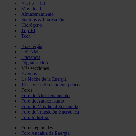
NET ZERO
Movilidad
Almacenamiento
Startups & Innovación
Hidrógeno
Top 10
Tech
Bioenergía
LATAM
Eficiencia
Digitalización
Más secciones
Eventos
La Noche de la Energía
10 claves del sector energético
Foros
Foro de Almacenamiento
Foro de Autoconsumo
Foro de Movilidad Sostenible
Foro de Transición Energética
Foro Industrial
Foros regionales
Foro Andaluz de Energía