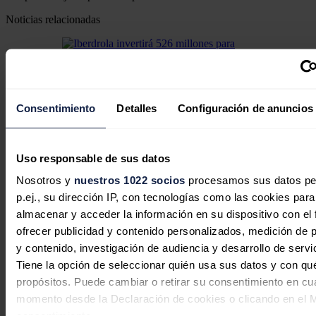
Noticias relacionadas
Iberdrola invertirá 526 millones para
Consentimiento
Detalles
Configuración de anuncios
modernizar las redes eléctricas del
Distrito Federal de Brasil
Uso responsable de sus datos
Redacción
07/08/2026
Nosotros y
nuestros 1022 socios
procesamos sus datos pe
p.ej., su dirección IP, con tecnologías como las cookies para
almacenar y acceder la información en su dispositivo con el 
ofrecer publicidad y contenido personalizados, medición de p
Iberdrola | bp pulse cierran
y contenido, investigación de audiencia y desarrollo de servi
financiación por hasta 230 millones
Tiene la opción de seleccionar quién usa sus datos y con qu
para acelerar su plan de movilidad
propósitos. Puede cambiar o retirar su consentimiento en cu
momento desde la Declaración de cookies o clicando en el 
eléctrica
consentimiento.