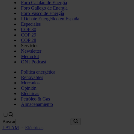
Foro Catalán de Energía
Foro Gallego de Energía
Foro Vasco de Energía
I Debate Energético en España
Especiales
COP 30
COP 29
COP 28
Servicios
Newsletter
Media kit
ON | Podcast
Política energética
Renovables
Mercados
Opinión
Eléctricas
Petróleo & Gas
Almacenamiento
Buscar
LATAM
·
Eléctricas