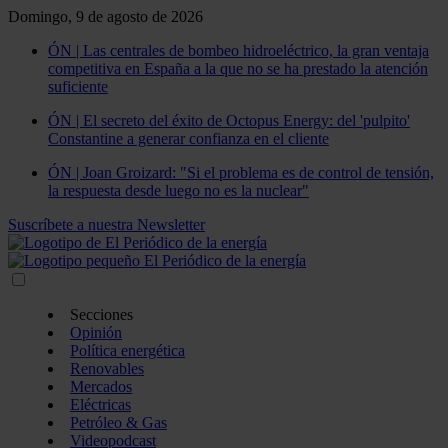
Domingo, 9 de agosto de 2026
ÓN | Las centrales de bombeo hidroeléctrico, la gran ventaja
competitiva en España a la que no se ha prestado la atención
suficiente
ÓN | El secreto del éxito de Octopus Energy: del 'pulpito'
Constantine a generar confianza en el cliente
ÓN | Joan Groizard: "Si el problema es de control de tensión,
la respuesta desde luego no es la nuclear"
Suscríbete a nuestra Newsletter
Secciones
Opinión
Política energética
Renovables
Mercados
Eléctricas
Petróleo & Gas
Videopodcast