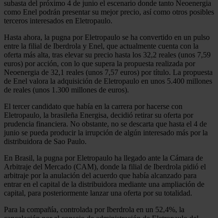
subasta del próximo 4 de junio el escenario donde tanto Neoenergia
como Enel podrán presentar su mejor precio, así como otros posibles
terceros interesados en Eletropaulo.
Hasta ahora, la pugna por Eletropaulo se ha convertido en un pulso
entre la filial de Iberdrola y Enel, que actualmente cuenta con la
oferta más alta, tras elevar su precio hasta los 32,2 reales (unos 7,59
euros) por acción, con lo que supera la propuesta realizada por
Neoenergia de 32,1 reales (unos 7,57 euros) por título. La propuesta
de Enel valora la adquisición de Eletropaulo en unos 5.400 millones
de reales (unos 1.300 millones de euros).
El tercer candidato que había en la carrera por hacerse con
Eletropaulo, la brasileña Energisa, decidió retirar su oferta por
prudencia financiera. No obstante, no se descarta que hasta el 4 de
junio se pueda producir la irrupción de algún interesado más por la
distribuidora de Sao Paulo.
En Brasil, la pugna por Eletropaulo ha llegado ante la Cámara de
Arbitraje del Mercado (CAM), donde la filial de Iberdrola pidió el
arbitraje por la anulación del acuerdo que había alcanzado para
entrar en el capital de la distribuidora mediante una ampliación de
capital, para posteriormente lanzar una oferta por su totalidad.
Para la compañía, controlada por Iberdrola en un 52,4%, la