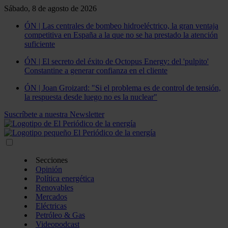
Sábado, 8 de agosto de 2026
ÓN | Las centrales de bombeo hidroeléctrico, la gran ventaja
competitiva en España a la que no se ha prestado la atención
suficiente
ÓN | El secreto del éxito de Octopus Energy: del 'pulpito'
Constantine a generar confianza en el cliente
ÓN | Joan Groizard: "Si el problema es de control de tensión,
la respuesta desde luego no es la nuclear"
Suscríbete a nuestra Newsletter
Secciones
Opinión
Política energética
Renovables
Mercados
Eléctricas
Petróleo & Gas
Videopodcast