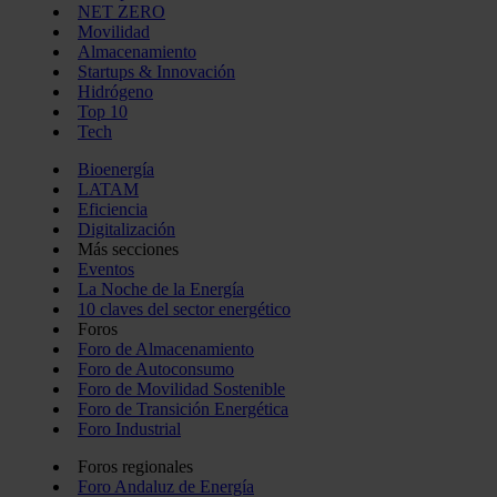
NET ZERO
Movilidad
Almacenamiento
Startups & Innovación
Hidrógeno
Top 10
Tech
Bioenergía
LATAM
Eficiencia
Digitalización
Más secciones
Eventos
La Noche de la Energía
10 claves del sector energético
Foros
Foro de Almacenamiento
Foro de Autoconsumo
Foro de Movilidad Sostenible
Foro de Transición Energética
Foro Industrial
Foros regionales
Foro Andaluz de Energía