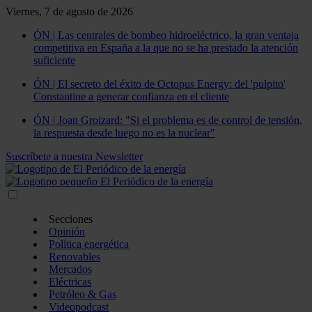
Viernes, 7 de agosto de 2026
ÓN | Las centrales de bombeo hidroeléctrico, la gran ventaja
competitiva en España a la que no se ha prestado la atención
suficiente
ÓN | El secreto del éxito de Octopus Energy: del 'pulpito'
Constantine a generar confianza en el cliente
ÓN | Joan Groizard: "Si el problema es de control de tensión,
la respuesta desde luego no es la nuclear"
Suscríbete a nuestra Newsletter
Secciones
Opinión
Política energética
Renovables
Mercados
Eléctricas
Petróleo & Gas
Videopodcast