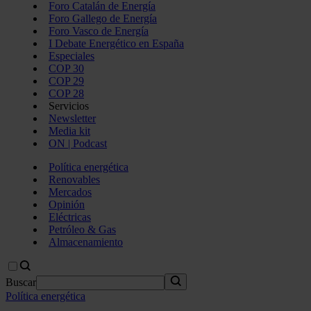
Foro Catalán de Energía
Foro Gallego de Energía
Foro Vasco de Energía
I Debate Energético en España
Especiales
COP 30
COP 29
COP 28
Servicios
Newsletter
Media kit
ON | Podcast
Política energética
Renovables
Mercados
Opinión
Eléctricas
Petróleo & Gas
Almacenamiento
Buscar
Política energética