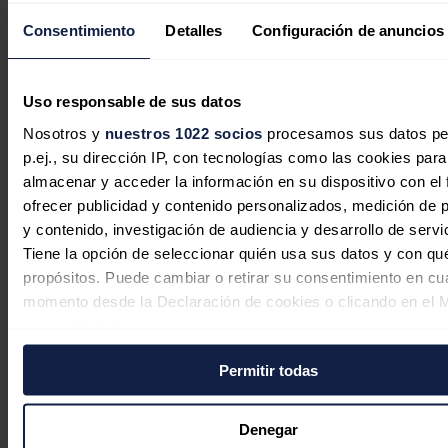
Congreso. El primero es que los tiempos de la investigación "son
Consentimiento
Detalles
Configuración de anuncios
largos" y se intentará que sean "los más cortos" posible para
dilucidar las causas del apagón.
El segundo mensaje es que "en ningún momento" el Gobierno ha
Uso responsable de sus datos
recibido oposición para recabar
información
por parte de las
empresas y que, en caso de que sucediese, se tomarían las
Nosotros y
nuestros 1022 socios
procesamos sus datos pe
actuaciones "que fueran necesarias" para acceder a esos informes.
p.ej., su dirección IP, con tecnologías como las cookies para
Por último, Aagesen ha insistido en que el Ejecutivo está centrado al
almacenar y acceder la información en su dispositivo con el 
100% en
identificar las causas
y, una vez que estas queden claras,
ofrecer publicidad y contenido personalizados, medición de p
tendrá la "mano tendida" para escuchar "todas y cada una" de las
propuestas de la Cámara Baja.
y contenido, investigación de audiencia y desarrollo de servi
Tiene la opción de seleccionar quién usa sus datos y con qu
Noticias relacionadas
propósitos. Puede cambiar o retirar su consentimiento en cu
momento desde la Declaración de cookies o clicando en el 
consentimiento.
El interés por las baterías industriales
Permitir todas
Si lo permite, también quisiéramos:
se dispara un 75% en España tras el
Recopilar información sobre su ubicación geográfica
impacto económico del gran apagón
puede tener una precisión de varios metros
Denegar