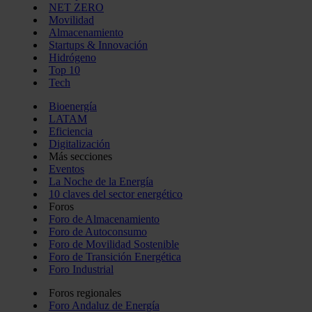
NET ZERO
Movilidad
Almacenamiento
Startups & Innovación
Hidrógeno
Top 10
Tech
Bioenergía
LATAM
Eficiencia
Digitalización
Más secciones
Eventos
La Noche de la Energía
10 claves del sector energético
Foros
Foro de Almacenamiento
Foro de Autoconsumo
Foro de Movilidad Sostenible
Foro de Transición Energética
Foro Industrial
Foros regionales
Foro Andaluz de Energía