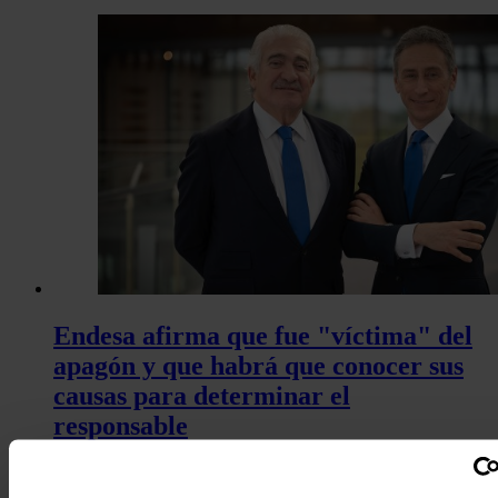
Endesa afirma que fue "víctima" del
apagón y que habrá que conocer sus
causas para determinar el
responsable
La vicepresidenta no ha entrado a valorar la propuesta de crear una
empresa pública y ha dejado tres mensajes desde la tribuna del