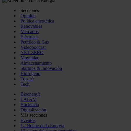
Secciones
Opinión
Política energética
Renovables
Mercados
Eléctricas
Petróleo & Gas
Videopodcast
NET ZERO
Movilidad
Almacenamiento
Startups & Innovación
Hidrógeno
Top 10
Tech
Bioenergía
LATAM
Eficiencia
Digitalización
Más secciones
Eventos
La Noche de la Energía
10 claves del sector energético