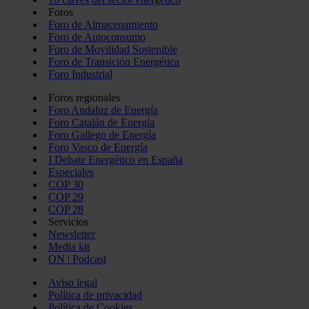
Foros
Foro de Almacenamiento
Foro de Autoconsumo
Foro de Movilidad Sostenible
Foro de Transición Energética
Foro Industrial
Foros regionales
Foro Andaluz de Energía
Foro Catalán de Energía
Foro Gallego de Energía
Foro Vasco de Energía
I Debate Energético en España
Especiales
COP 30
COP 29
COP 28
Servicios
Newsletter
Media kit
ON | Podcast
Aviso legal
Política de privacidad
Política de Cookies